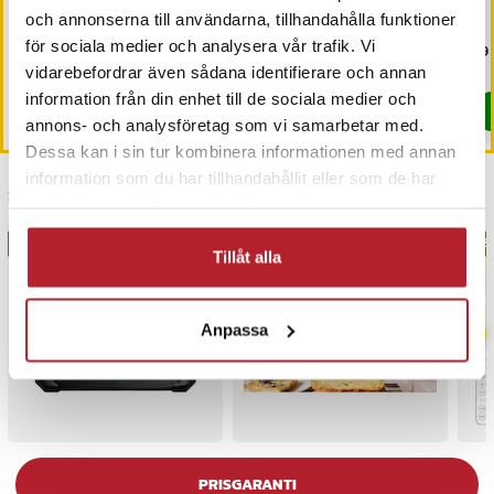
L - Grå
hundar – 100×43 cm
or 
och annonserna till användarna, tillhandahålla funktioner
för sociala medier och analysera vår trafik. Vi
Pris
499 kr
:
499 kr
Nuvarande pris
599 kr
:
Pri
99 
1 019 kr
599 kr
Tidigare pris
:
1 019 kr
vidarebefordrar även sådana identifierare och annan
I lager, levereras inom 1-2 vardagar
I lager, levereras inom 1-2 vardagar
information från din enhet till de sociala medier och
Köp
Köp
annons- och analysföretag som vi samarbetar med.
Dessa kan i sin tur kombinera informationen med annan
information som du har tillhandahållit eller som de har
Senast besökta
samlat in när du har använt deras tjänster.
BÄSTSÄLJARE
BÄS
Tillåt alla
Anpassa
PRISGARANTI