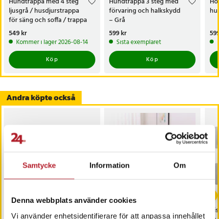
- Montering: Krävs
Hundtrappa med 4 steg
Hundtrappa 3 steg med
Hop
ljusgrå / husdjurstrappa
förvaring och halkskydd
hun
- Förpackningen innehåller: 1 djurtrappa och 1 instruktion
för säng och soffa / trappa
– Grå
Artikelnummer
:
130782
för äldre hundar
Pris
549 kr
:
549 kr
Pris
599 kr
:
599 kr
Pri
599
Kommer i lager 2026-08-14
Sista exemplaret
Köp
Köp
Andra köpte också
Samtycke
Information
Om
-
41
%
Denna webbplats använder cookies
Vattentätt sofföverdrag
Justerbar ramp för
Dis
Vi använder enhetsidentifierare för att anpassa innehållet