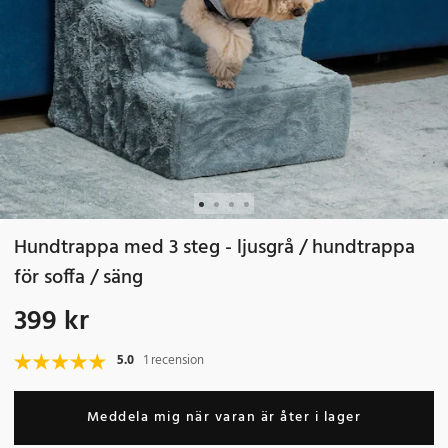
Hundtrappa med 3 steg - ljusgrå / hundtrappa
för soffa / säng
399 kr
Pris
:
399 kr
5.0
1 recension
Meddela mig när varan är åter i lager