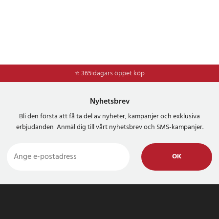
⭐ 365 dagars öppet köp
⭐
Frakt 49kr *
Nyhetsbrev
Bli den första att få ta del av nyheter, kampanjer och exklusiva
erbjudanden Anmäl dig till vårt nyhetsbrev och SMS-kampanjer.
OK