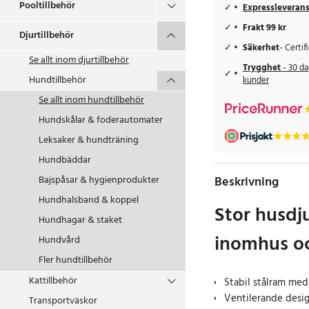
Pooltillbehör
Expressleveran
Frakt 99 kr
Djurtillbehör
Säkerhet
- Certi
Se allt inom
djurtillbehör
Trygghet
- 30 da
Hundtillbehör
kunder
Se allt inom
hundtillbehör
Hundskålar & foderautomater
Leksaker & hundträning
Hundbäddar
Bajspåsar & hygienprodukter
Beskrivning
Hundhalsband & koppel
Stor husdj
Hundhagar & staket
inomhus o
Hundvård
Fler hundtillbehör
Kattillbehör
Stabil stålram med 
Ventilerande desig
Transportväskor