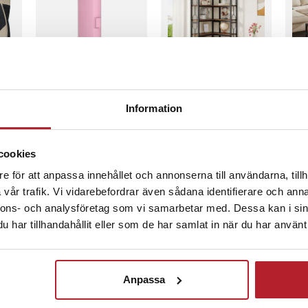
n, i trädgården eller på
ållbart och bekvämt val för
6
%
-
28
%
Resefodral till
Hörnbokhylla i trä
Sof
extilene
Eltandborste Oral-
och metall -
lyf
Information
cm (L × B × H)
B - Rosa
svart/brun / hörnhylla
och
7 plan / hörnbokhylla
Bru
kg
Nuvarande pris
79 kr
:
Pris
1 659 kr
:
1 659 kr
Pri
1 5
109 kr
industriell
79 kr
Tidigare pris
:
Kommer i lager 2026-08-07
I
inom 1-2 vardagar
I lager, levereras inom 1-2 vardagar
109 kr
1
cookies
Köp
Köp
e för att anpassa innehållet och annonserna till användarna, tillh
vår trafik. Vi vidarebefordrar även sådana identifierare och anna
nnons- och analysföretag som vi samarbetar med. Dessa kan i sin
har tillhandahållit eller som de har samlat in när du har använt 
TSÄLJARE
BÄSTSÄLJARE
BÄSTSÄLJARE
BÄSTSÄLJARE
BÄS
Anpassa