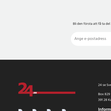
Bli den första att få ta 
24 se Sv
Box 829
391 28 K
Inform