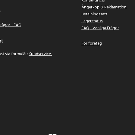
Kontakta oss
Ångerköp & Reklamation
e
Betalningssätt
n
Lagerstatus
frågor - FAQ
FAQ - Vanliga Frågor
kt
För företag
st via formulär:
Kundservice