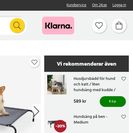
Kundservice
Om 24.se
Logga in
Vi rekommenderar även
Husdjursbädd för hund
och katt / liten
hundsäng med kudde /
kattbädd med upphöjd
Pris
589 kr
:
589 kr
design - Grå
Köp
Hundsäng på ben -
Medium
-
20
%