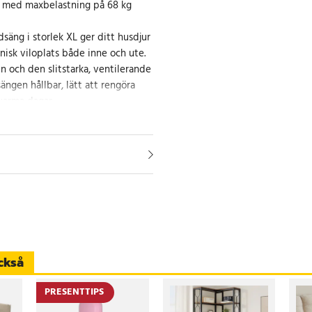
k med maxbelastning på 68 kg
äng i storlek XL ger ditt husdjur
isk viloplats både inne och ute.
n och den slitstarka, ventilerande
ängen hållbar, lätt att rengöra
varma dagar.
uktionen skyddar mot smuts, fukt
en, samtidigt som den främjar
sina generösa mått på 132 × 91 × 20
t för både större hundar och
 ha en trygg och luftig plats att
tark lösning
ckså
elt torkas av eller sköljas ren.
PRESENTTIPS
ighet fungerar sängen lika bra i