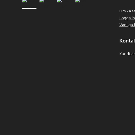
Om 24.s
Logga i
Vanliga 
Konta
Kundtjän