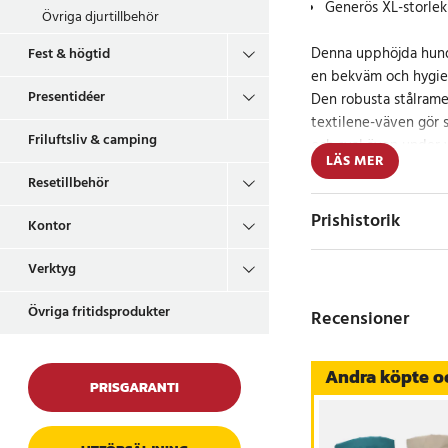
Generös XL-storle
Övriga djurtillbehör
Denna upphöjda hunds
Fest & högtid
en bekväm och hygien
Presentidéer
Den robusta stålrame
textilene-väven gör s
Friluftsliv & camping
och sval även under 
LÄS MER
Resetillbehör
Den upphöjda konstr
och insekter på mark
Prishistorik
Kontor
luftcirkulation. Med 
cm passar den perfek
Verktyg
andra husdjur som vill
vila.
Övriga fritidsprodukter
Recensioner
Praktisk och slits
Andra köpte o
PRISGARANTI
Textilene-ytan kan enk
Tack vare sin mångsid