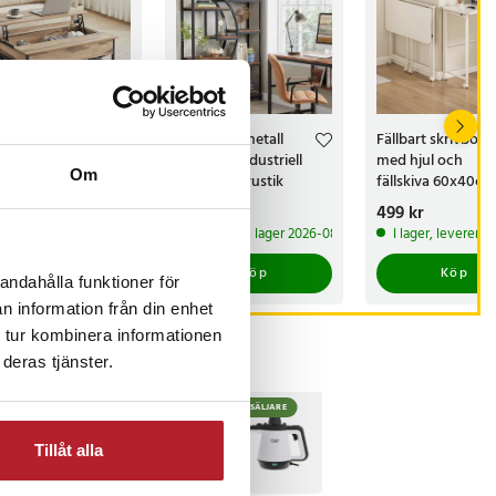
fbord med
Bokhylla i metall
Fällbart skrivbord
tbar bordsskiva
och trä / industriell
med hjul och
Om
 förvaring –
bokhylla / rustik
fällskiva 60x40cm 
n/Svart
förvaringshylla
s
99 kr
:
1 599 kr
Pris
1 799 kr
:
1 799 kr
Pris
499 kr
:
499 kr
175x95x30cm
 lager, levereras inom 1-2 vardagar
Kommer i lager 2026-08-07
I lager, leverera
Köp
Köp
Köp
andahålla funktioner för
n information från din enhet
 tur kombinera informationen
deras tjänster.
TSÄLJARE
BÄSTSÄLJARE
BÄSTSÄLJARE
Tillåt alla