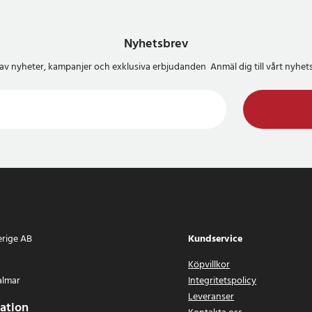
Nyhetsbrev
del av nyheter, kampanjer och exklusiva erbjudanden Anmäl dig till vårt nyh
erige AB
Kundservice
Köpvillkor
almar
Integritetspolicy
Leveranser
ation