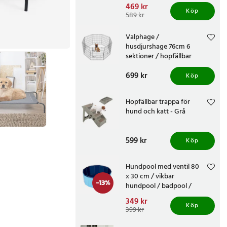
Nuvarande pris
469 kr
:
Köp
469 kr
Tidigare pris
:
589 kr
589 kr
Valphage /
husdjurshage 76cm 6
sektioner / hopfällbar
hundhage i metall med dörr
Pris
699 kr
:
699 kr
Köp
Hopfällbar trappa för
hund och katt - Grå
Pris
599 kr
:
599 kr
Köp
Hundpool med ventil 80
x 30 cm / vikbar
-
13
%
hundpool / badpool /
hundbad
Nuvarande pris
349 kr
:
Köp
349 kr
Tidigare pris
:
399 kr
399 kr