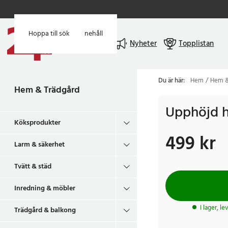
Hoppa till huvudinnehåll
Hoppa till sök
Meny
Nyheter
Topplistan
Du är här:
Hem
Hem &
Hem & Trädgård
Upphöjd 
Köksprodukter
499 kr
Pris
:
499 kr
Larm & säkerhet
Tvätt & städ
Inredning & möbler
I lager, l
Trädgård & balkong