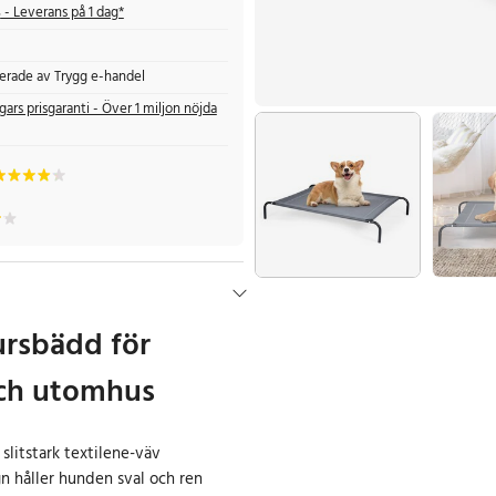
s
- Leverans på 1 dag*
fierade av Trygg e-handel
gars prisgaranti - Över 1 miljon nöjda
ursbädd för
ch utomhus
slitstark textilene-väv
n håller hunden sval och ren