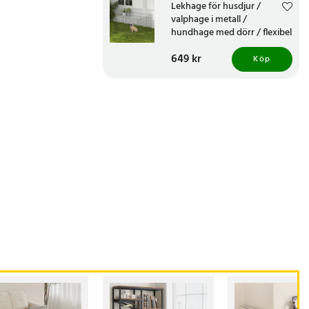
Lekhage för husdjur /
valphage i metall /
hundhage med dörr / flexibel
djurhage för inne och ute
Pris
649 kr
:
649 kr
Köp