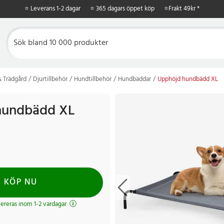
⭐ Leverans 1-2 dagar
⭐ 365 dagars öppet köp
⭐
Frakt 49kr *
 Trädgård
Djurtillbehör
Hundtillbehör
Hundbäddar
Upphöjd hundbädd XL
hundbädd XL
KÖP NU
evereras inom 1-2 vardagar