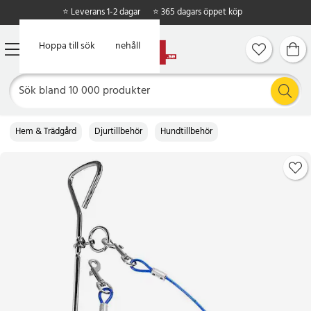
⭐ Leverans 1-2 dagar
⭐ 365 dagars öppet köp
Hoppa till huvudinnehåll
Hoppa till sök
Hem & Trädgård
Djurtillbehör
Hundtillbehör