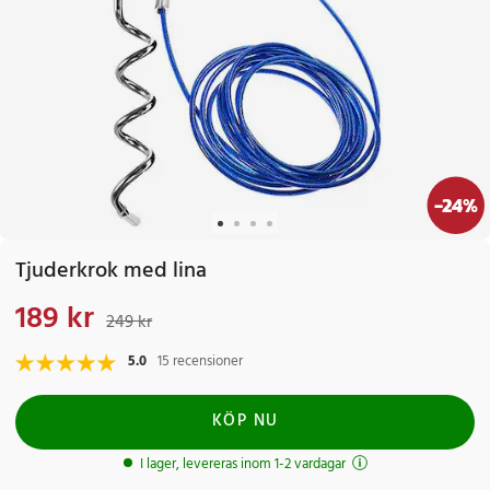
-
24
%
Tjuderkrok med lina
189 kr
Nuvarande pris
:
189 kr
Tidigare pris
:
249 kr
249 kr
5.0
15 recensioner
KÖP NU
I lager, levereras inom 1-2 vardagar