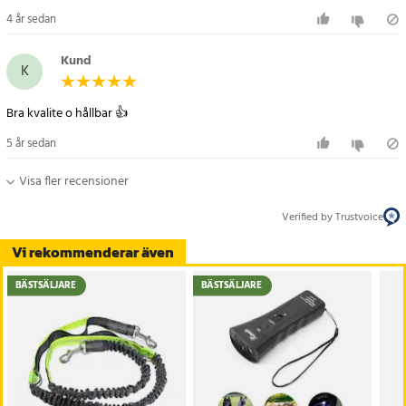
4 år sedan
Kund
K
Bra kvalite o hållbar 👍
5 år sedan
Visa fler recensioner
Verified by Trustvoice
Vi rekommenderar även
BÄSTSÄLJARE
BÄSTSÄLJARE