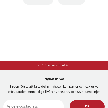
⭐ 365 dagars öppet köp
⭐
Frakt 49kr *
Nyhetsbrev
Bli den första att få ta del av nyheter, kampanjer och exklusiva
erbjudanden Anmäl dig till vårt nyhetsbrev och SMS-kampanjer.
OK