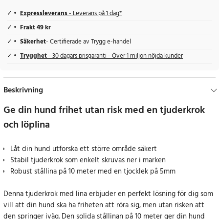
Expressleverans
- Leverans på 1 dag*
Frakt 49 kr
Säkerhet
- Certifierade av Trygg e-handel
Trygghet
- 30 dagars prisgaranti - Över 1 miljon nöjda kunder
Beskrivning
Ge din hund frihet utan risk med en tjuderkrok
och löplina
Låt din hund utforska ett större område säkert
Stabil tjuderkrok som enkelt skruvas ner i marken
Robust stållina på 10 meter med en tjocklek på 5mm
Denna tjuderkrok med lina erbjuder en perfekt lösning för dig som
vill att din hund ska ha friheten att röra sig, men utan risken att
den springer iväg. Den solida stållinan på 10 meter ger din hund