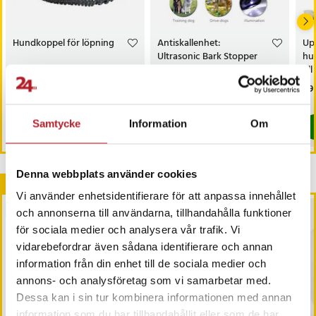
Artikelnummer
:
83030
Hundkoppel för löpning
Antiskallenhet:
Up
Ultrasonic Bark Stopper
hun
til
Pris
199 kr
:
199 kr
Pris
219 kr
:
219 kr
Pri
89 
I lager, levereras inom 1-2 vardagar
I lager, levereras inom 1-2 vardagar
Samtycke
Information
Om
Köp
Köp
Denna webbplats använder cookies
Andra köpte också
Vi använder enhetsidentifierare för att anpassa innehållet
BÄSTSÄLJARE
och annonserna till användarna, tillhandahålla funktioner
för sociala medier och analysera vår trafik. Vi
vidarebefordrar även sådana identifierare och annan
information från din enhet till de sociala medier och
annons- och analysföretag som vi samarbetar med.
Dessa kan i sin tur kombinera informationen med annan
-
52
%
information som du har tillhandahållit eller som de har