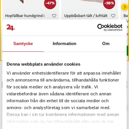
-
47
%
-
38
%
Hopfällbar hundgrind i
Uppblåsbart tält / lufttält
Bat
trä 90x30-117cm
/ campingtält 2m
MA-
rad
Nuvarande pris
299 kr
:
Nuvarande pris
3 999 kr
:
Nu
199
569 kr
6 399 kr
299 kr
Tidigare pris
:
569 kr
3 999 kr
Tidigare pris
:
6 399 kr
199
I lager, levereras inom 1-2 vardagar
Just nu har vi bara 3 kvar av denna pr
Samtycke
Information
Om
Köp
Köp
Denna webbplats använder cookies
Senast besökta
Vi använder enhetsidentifierare för att anpassa innehållet
och annonserna till användarna, tillhandahålla funktioner
BÄSTSÄLJARE
BÄS
för sociala medier och analysera vår trafik. Vi
vidarebefordrar även sådana identifierare och annan
information från din enhet till de sociala medier och
annons- och analysföretag som vi samarbetar med.
Dessa kan i sin tur kombinera informationen med annan
information som du har tillhandahållit eller som de har
samlat in när du har använt deras tjänster.