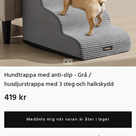
Hundtrappa med anti-slip - Grå /
husdjurstrappa med 3 steg och halkskydd
419 kr
Pris
:
419 kr
Meddela mig när varan är åter i lager