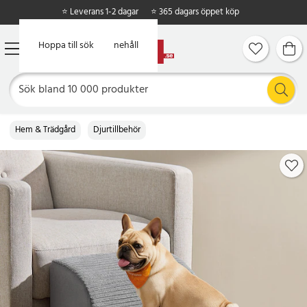
⭐ Leverans 1-2 dagar
⭐ 365 dagars öppet köp
Hoppa till huvudinnehåll
Hoppa till sök
Hem & Trädgård
Djurtillbehör