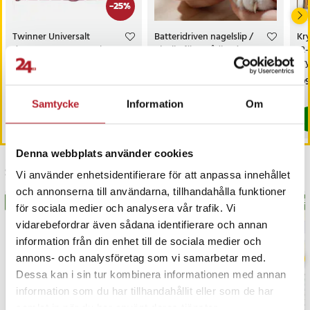
-
25
%
Twinner Universalt
Batteridriven nagelslip /
Kr
dammsugarmunstycke
Kloslip för smådjur /
12-
Klovårdsapparat
kr
Nuvarande pris
179 kr
:
Pris
169 kr
:
169 kr
Pri
199
239 kr
179 kr
Tidigare pris
:
239 kr
I lager, levereras inom 1-2 vardagar
I lager, levereras inom 1-2 vardagar
Samtycke
Information
Om
Köp
Köp
Denna webbplats använder cookies
Senast besökta
Vi använder enhetsidentifierare för att anpassa innehållet
och annonserna till användarna, tillhandahålla funktioner
BÄSTSÄLJARE
BÄS
för sociala medier och analysera vår trafik. Vi
vidarebefordrar även sådana identifierare och annan
information från din enhet till de sociala medier och
annons- och analysföretag som vi samarbetar med.
Dessa kan i sin tur kombinera informationen med annan
information som du har tillhandahållit eller som de har
samlat in när du har använt deras tjänster.