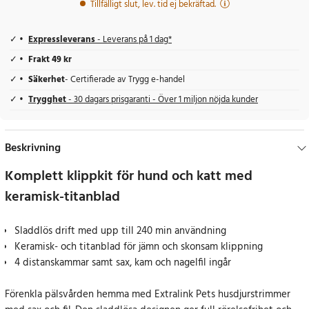
Tillfälligt slut, lev. tid ej bekräftad.
Expressleverans
- Leverans på 1 dag*
Frakt 49 kr
Säkerhet
- Certifierade av Trygg e-handel
Trygghet
- 30 dagars prisgaranti - Över 1 miljon nöjda kunder
Beskrivning
Komplett klippkit för hund och katt med
keramisk-titanblad
Sladdlös drift med upp till 240 min användning
Keramisk- och titanblad för jämn och skonsam klippning
4 distanskammar samt sax, kam och nagelfil ingår
Förenkla pälsvården hemma med Extralink Pets husdjurstrimmer