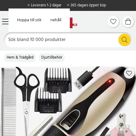
⭐ Leverans 1-2 dagar
⭐ 365 dagars öppet köp
Hoppa till huvudinnehåll
Hoppa till sök
Hem & Trädgård
Djurtillbehör