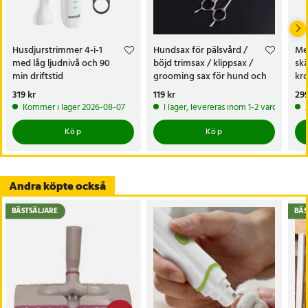
vilket ger en komplett lösning för päls- och kloklippning. Perfekt
för regelbunden skötsel i hemmet.
Husdjurstrimmer 4-i-1
Hundsax för pälsvård /
Me
Allt du behöver för smidig pälsvård
med låg ljudnivå och 90
böjd trimsax / klippsax /
sk
min driftstid
grooming sax för hund och
kr
Kombinationen av kraftfull trimmer, justerbara tillbehör och lång
katt / pälsdjurssax
dri
Pris
319 kr
:
319 kr
Pris
119 kr
:
119 kr
Pri
299
batteritid gör Extralink Pets husdjurstrimmer till ett praktiskt
Kommer i lager 2026-08-07
I lager, levereras inom 1-2 vardagar
verktyg för både små och stora husdjur.
Köp
Köp
Specifikation
- Drift: Sladdlös och nätdrift
- Batteritid: Upp till 240 minuter
Andra köpte också
- Distanskammar: 3 mm, 6 mm, 9 mm, 12 mm
BÄSTSÄLJARE
BÄS
- Blad: Keramik och titan
- Tillbehör: Kam, sax, nagelfil, laddare
Artikelnummer
:
128176