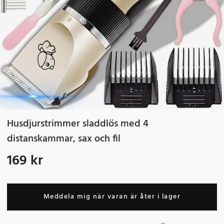
Husdjurstrimmer sladdlös med 4
distanskammar, sax och fil
169 kr
Pris
:
169 kr
Meddela mig när varan är åter i lager