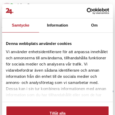
Johan B
JB
Stabil och bra. Fungerar bra för vår hund, en labrador.
Samtycke
Information
Om
1 år sedan
Ann H
AH
Denna webbplats använder cookies
Vi använder enhetsidentifierare för att anpassa innehållet
Den är bra och solid men lite för slät
och annonserna till användarna, tillhandahålla funktioner
Översatt från danska
•
Visa original
för sociala medier och analysera vår trafik. Vi
vidarebefordrar även sådana identifierare och annan
3 veckor sedan
information från din enhet till de sociala medier och
Visa fler recensioner
annons- och analysföretag som vi samarbetar med.
Dessa kan i sin tur kombinera informationen med annan
Verified by Trustvoice
information som du har tillhandahållit eller som de har
samlat in när du har använt deras tjänster.
PRISGARANTI
Tillåt alla