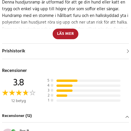
Denna husdjursramp är utformad för att ge din hund eller katt en
trygg och enkel väg upp till högre ytor som soffor eller sängar.
Hundramp med en stomme i hållbart furu och en halkskyddad yta i
polyester kan husdjuret röra sig upp och ner utan risk för att halka.
Rampen är justerbar och passar olika höjder, vilket gör den flexibel
LÄS MER
och användbar för både äldre och mindre rörliga djur. Storleken på
100 x 43 cm ger tillräcklig bredd för en bekväm och säker gång.
Prishistorik
Perfekt för inomhusbruk och enkel att förvara
Med sin stabila konstruktion och kompakta design är denna
Recensioner
kattstege / hundstege idealisk för användning inomhus. Rampen
3.8
5
☆
kan enkelt justeras och förvaras smidigt när den inte används,
4
☆
vilket gör den till ett praktiskt hjälpmedel för husdjur i behov av
3
☆
2
☆
extra stöd.
1
☆
12 betyg
Specifikation
Recensioner (12)
- Material: Furu och halkfri polyester
- Mått: 100 x 43 cm
- Vikt: 4,6 kg