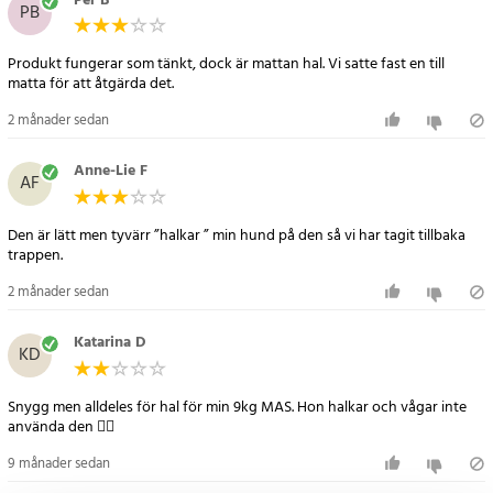
Per B
PB
Artikelnummer
:
115623
Produkt fungerar som tänkt, dock är mattan hal. Vi satte fast en till
matta för att åtgärda det.
2 månader sedan
Anne-Lie F
AF
Den är lätt men tyvärr ”halkar ” min hund på den så vi har tagit tillbaka
trappen.
2 månader sedan
Katarina D
KD
Snygg men alldeles för hal för min 9kg MAS. Hon halkar och vågar inte
använda den 👎🏻
9 månader sedan