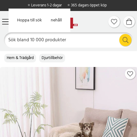
⭐ Leverans 1-2 dagar
⭐ 365 dagars öppet köp
Hoppa till huvudinnehåll
Hoppa till sök
Hem & Trädgård
Djurtillbehör