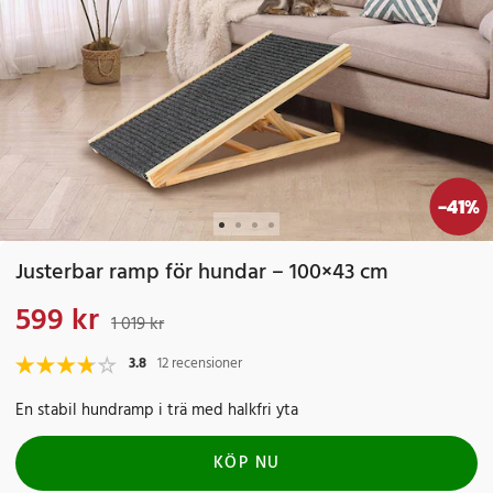
-
41
%
Justerbar ramp för hundar – 100×43 cm
599 kr
Nuvarande pris
:
599 kr
Tidigare pris
:
1 019 kr
1 019 kr
3.8
12 recensioner
En stabil hundramp i trä med halkfri yta
KÖP NU