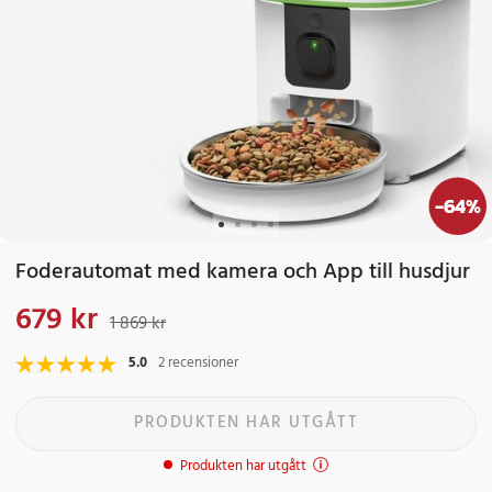
-
64
%
Foderautomat med kamera och App till husdjur
679 kr
Nuvarande pris
:
679 kr
Tidigare pris
:
1 869 kr
1 869 kr
5.0
2 recensioner
PRODUKTEN HAR UTGÅTT
Produkten har utgått