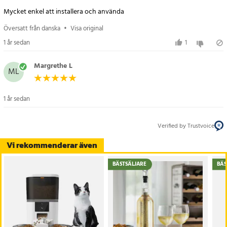
- Strömförsörjningssystem: 4 st AA-batterier eller strömförsörjning
Mycket enkel att installera och använda
- Strömförsörjning: 5V/1A
- Storlek: 31,5 x 18,5 x 16 cm
Översatt från danska
•
Visa original
- Vikt: 1,47 kg
1 år sedan
1
- Färg: Vit
Margrethe L
Artikelnummer
:
111961
ML
1 år sedan
Verified by Trustvoice
Vi rekommenderar även
BÄSTSÄLJARE
BÄS