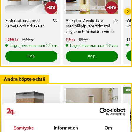
-
21
%
-
34
%
Foderautomat med
Vinkylare / vinluftare
Vib
kamera och två skålar
med hällpip i rostfritt stål
Bod
/ kyler och förbättrar vinets
smak
Nuvarande pris
1 299 kr
:
Nuvarande pris
119 kr
:
Pri
1 1
1 639 kr
179 kr
1 299 kr
Tidigare pris
:
1 639 kr
119 kr
Tidigare pris
:
179 kr
I lager, levereras inom 1-2 vardagar
I lager, levereras inom 1-2 vardagar
Köp
Köp
Andra köpte också
BÄS
Samtycke
Information
Om