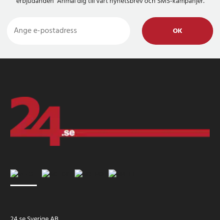
erbjudanden Anmäl dig till vårt nyhetsbrev och SMS-kampanjer.
OK
24 se Sverige AB