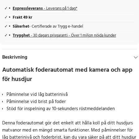
Expressleverans
- Leverans på 1 dag*
Frakt 49 kr
Säkerhet
- Certifierade av Trygg e-handel
Trygghet
- 30 dagars prisgaranti - Över 1 miljon nöjda kunder
Beskrivning
Automatisk foderautomat med kamera och app
för husdjur
Påminnelse vid låg batterinivå
Påminnelse vid brist på foder
Stöd för inspelning av 10-sekunders röstmeddelanden
Denna foderautomat gör det enkelt att hålla koll på ditt husdjurs
matvanor med en mängd smarta funktioner. Med påminnelser för
låg batterinivå och foderbrist, kan du vara säker på att ditt husdjur