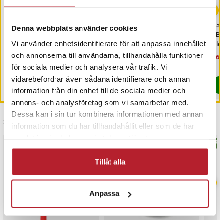
Dubbel automatisk
Klöspelare 85cm -
iC
Denna webbplats använder cookies
foderautomat 2 kg med
Grå/beige
OBD
portionskontroll och
bil
Vi använder enhetsidentifierare för att anpassa innehållet
röstmeddelande
dia
och annonserna till användarna, tillhandahålla funktioner
Pris
679 kr
:
679 kr
Pris
539 kr
:
539 kr
Nu
3 6
3 6
Kommer i lager 2026-08-12
I lager, levereras inom 1-2 vardagar
för sociala medier och analysera vår trafik. Vi
vidarebefordrar även sådana identifierare och annan
Köp
Köp
information från din enhet till de sociala medier och
annons- och analysföretag som vi samarbetar med.
Dessa kan i sin tur kombinera informationen med annan
Senast besökta
information som du har tillhandahållit eller som de har
samlat in när du har använt deras tjänster.
BÄSTSÄLJARE
BÄS
Tillåt alla
Anpassa