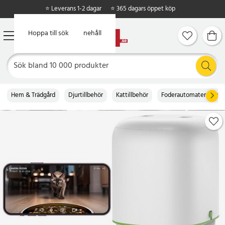
⭐ Leverans 1-2 dagar
⭐ 365 dagars öppet köp
Hoppa till huvudinnehåll
Hoppa till sök
Hem & Trädgård
Djurtillbehör
Kattillbehör
Foderautomater & mats