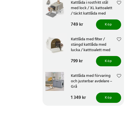
Kattlåda i rostfritt stål
med lock / XL kattoalett
/ täckt kattlåda med
toppingång och frontingång
Pris
749 kr
:
749 kr
Köp
Kattlåda med filter /
stängd kattlåda med
lucka / katttoalett med
matta och spade
Pris
799 kr
:
799 kr
Köp
Kattlåda med förvaring
och justerbar avdelare –
Grå
Pris
1 349 kr
:
1 349 kr
Köp