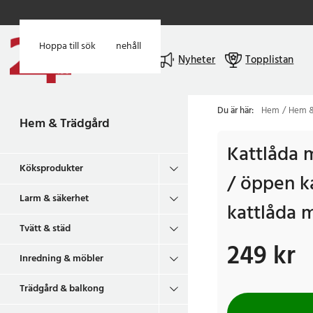
Hoppa till huvudinnehåll
Hoppa till sök
Meny
Nyheter
Topplistan
Du är här:
Hem
Hem &
Hem & Trädgård
Kattlåda 
Köksprodukter
/ öppen k
Larm & säkerhet
kattlåda 
Tvätt & städ
249 kr
Pris
:
249 kr
Inredning & möbler
Trädgård & balkong