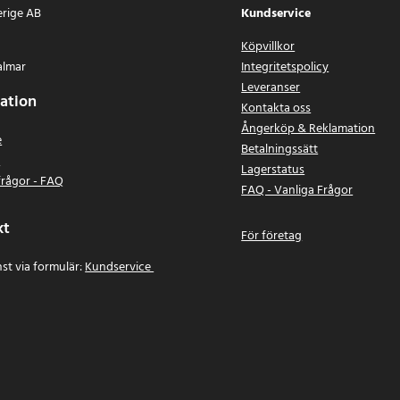
erige AB
Kundservice
Köpvillkor
almar
Integritetspolicy
Leveranser
ation
Kontakta oss
Ångerköp & Reklamation
e
Betalningssätt
n
Lagerstatus
frågor - FAQ
FAQ - Vanliga Frågor
kt
För företag
st via formulär:
Kundservice