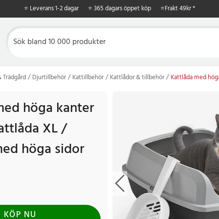
⭐ Leverans 1-2 dagar
⭐ 365 dagars öppet köp
⭐
Frakt 49kr *
 Trädgård
Djurtillbehör
Kattillbehör
Kattlådor & tillbehör
Kattlåda med höga
med höga kanter
attlåda XL /
med höga sidor
KÖP NU