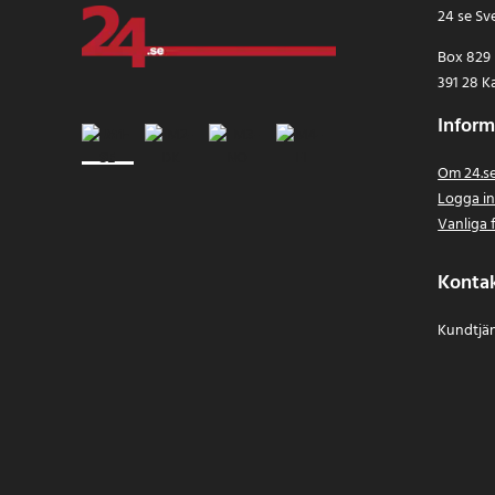
24 se Sv
Box 829
391 28 K
Inform
Om 24.s
Logga i
Vanliga 
Konta
Kundtjän