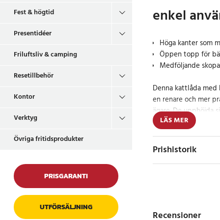
enkel anv
Fest & högtid
Presentidéer
Höga kanter som mi
Öppen topp för bät
Friluftsliv & camping
Medföljande skopa 
Resetillbehör
Denna kattlåda med h
Kontor
en renare och mer pra
ägare. De upphöjda sid
Verktyg
LÄS MER
kattsanden kvar i låda
omkring.
Övriga fritidsprodukter
Prishistorik
Den öppna designen bi
det enkelt att hålla 
PRISGARANTI
Det skapar en mer ti
föredrar.
UTFÖRSÄLJNING
Den rymliga storleken
Recensioner