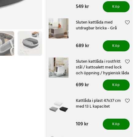
Pris
549 kr
:
549 kr
Köp
Sluten kattlåda med
utdragbar bricka - Grå
Pris
689 kr
:
689 kr
Köp
Sluten kattlåda i rostfritt
stål / kattoalett med lock
och öppning / hygienisk låda
med skopa
Pris
699 kr
:
699 kr
Köp
Kattlåda i plast 47x37 cm
med 13 L kapacitet
Pris
109 kr
:
109 kr
Köp