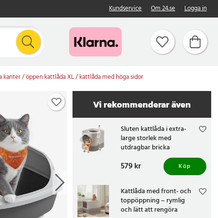
Kundservice
Om 24.se
Logga in
 kanter / öppen kattlåda XL / kattlåda med höga sidor
Vi rekommenderar även
Sluten kattlåda i extra-
large storlek med
utdragbar bricka
Pris
579 kr
:
579 kr
Köp
Kattlåda med front- och
toppöppning – rymlig
och lätt att rengöra