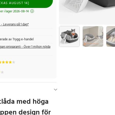
CKAS
AUGUST 14
)
r i lager 2026-08-14
s
- Leverans på 1 dag*
fierade av Trygg e-handel
gars prisgaranti - Över 1 miljon nöjda
tlåda med höga
öppen design för