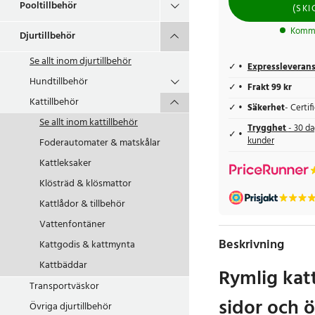
Pooltillbehör
(
SKI
Komme
Djurtillbehör
Se allt inom
djurtillbehör
Expressleveran
Hundtillbehör
Frakt 99 kr
Kattillbehör
Säkerhet
- Certi
Se allt inom
kattillbehör
Trygghet
- 30 da
kunder
Foderautomater & matskålar
Kattleksaker
Klösträd & klösmattor
Kattlådor & tillbehör
Vattenfontäner
Beskrivning
Kattgodis & kattmynta
Kattbäddar
Rymlig kat
Transportväskor
sidor och 
Övriga djurtillbehör