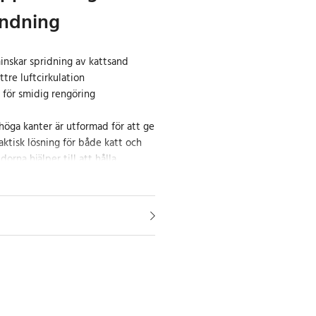
ändning
nskar spridning av kattsand
tre luftcirkulation
för smidig rengöring
öga kanter är utformad för att ge
ktisk lösning för både katt och
orna hjälper till att hålla
n, vilket minskar spill runt
drar till bättre luftflöde och gör
uppsikt över kattens användning.
llgänglig miljö som många katter
 på 50,5 x 37,5 x 19,5 cm ger gott