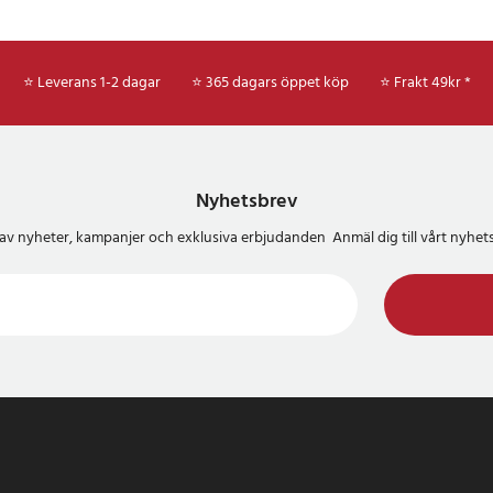
⭐ Leverans 1-2 dagar
⭐ 365 dagars öppet köp
⭐
Frakt 49kr *
Nyhetsbrev
del av nyheter, kampanjer och exklusiva erbjudanden Anmäl dig till vårt nyh