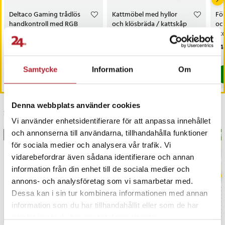
Deltaco Gaming trådlös
Kattmöbel med hyllor
Fö
handkontroll med RGB
och klösbräda / kattskåp
och
och hall-effektsensorer
/ kattmöbel dold kattlåda /
sk
kattförvaring - Vit
sko
Pris
349 kr
:
349 kr
Pris
1 699 kr
:
1 699 kr
Pri
1 4
Sista exemplaret
Just nu har vi bara 2 kvar av denna pr
Samtycke
Information
Om
Köp
Köp
Denna webbplats använder cookies
Senast besökta
Vi använder enhetsidentifierare för att anpassa innehållet
och annonserna till användarna, tillhandahålla funktioner
BÄSTSÄLJARE
BÄS
för sociala medier och analysera vår trafik. Vi
vidarebefordrar även sådana identifierare och annan
information från din enhet till de sociala medier och
annons- och analysföretag som vi samarbetar med.
Dessa kan i sin tur kombinera informationen med annan
information som du har tillhandahållit eller som de har
samlat in när du har använt deras tjänster.