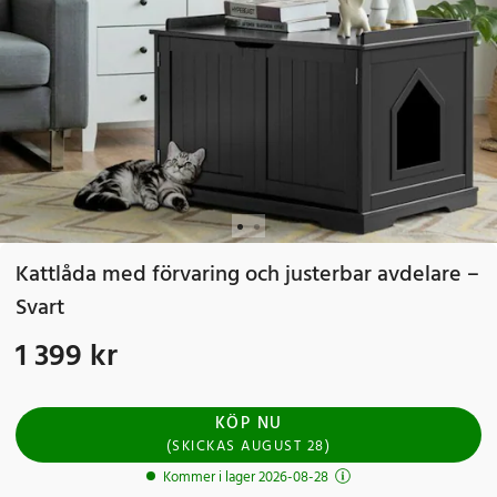
Kattlåda med förvaring och justerbar avdelare –
Svart
1 399 kr
Pris
:
1 399 kr
KÖP NU
(
SKICKAS
AUGUST 28
)
Kommer i lager 2026-08-28