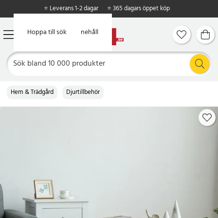
⭐ Leverans 1-2 dagar
⭐ 365 dagars öppet köp
Hoppa till huvudinnehåll
Hoppa till sök
Hem & Trädgård
Djurtillbehör