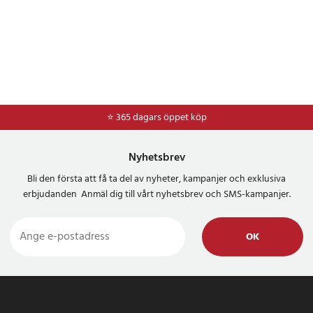
⭐ 365 dagars öppet köp
⭐
Frakt 49kr *
Nyhetsbrev
Bli den första att få ta del av nyheter, kampanjer och exklusiva
erbjudanden Anmäl dig till vårt nyhetsbrev och SMS-kampanjer.
OK