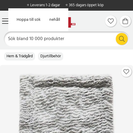
⭐ Leverans 1-2 dagar
⭐ 365 dagars öppet köp
Hoppa till huvudinnehåll
Hoppa till sök
Hem & Trädgård
Djurtillbehör