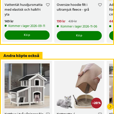
Vattentät husdjursmatta
Oversize hoodie filt i
Adl
med elastisk och halkfri
ultramjuk fleece - grå
för
yta
cm
Pris
149 kr
:
149 kr
Nuvarande pris
199 kr
:
Nu
449
439 kr
199 kr
Tidigare pris
:
439 kr
449
Kommer i lager 2026-09-11
Kommer i lager 2026-11-06
Köp
Köp
Andra köpte också
-
28
%