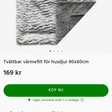
Tvättbar värmefilt för husdjur 80x60cm
169 kr
Pris
:
169 kr
KÖP NU
I lager, levereras inom 1-2 vardagar