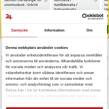
Katthus i två våningar för
Kattmatta /
Klö
utomhusbruk - Grå/vit
Kattlådematta /
hän
Kattsandmatta
klä
och
Pris
1 999 kr
:
1 999 kr
Nuvarande pris
209 kr
:
Pri
1 9
289 kr
209 kr
Tidigare pris
:
289 kr
Just nu har vi bara 3 kvar av denna produkt
Kommer i lager 2026-09-18
Köp
Köp
Samtycke
Information
Om
Senast besökta
Denna webbplats använder cookies
Vi använder enhetsidentifierare för att anpassa innehållet
BÄSTSÄLJARE
BÄS
och annonserna till användarna, tillhandahålla funktioner
för sociala medier och analysera vår trafik. Vi
vidarebefordrar även sådana identifierare och annan
information från din enhet till de sociala medier och
annons- och analysföretag som vi samarbetar med.
Dessa kan i sin tur kombinera informationen med annan
information som du har tillhandahållit eller som de har
samlat in när du har använt deras tjänster.