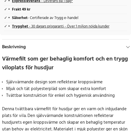
Expressleverans
- Leverans på 1 dag*
Frakt 49 kr
Säkerhet
- Certifierade av Trygg e-handel
Trygghet
- 30 dagars prisgaranti - Över 1 miljon nöjda kunder
Beskrivning
Värmefilt som ger behaglig komfort och en trygg
viloplats för husdjur
Självvärmande design som reflekterar kroppsvärme
Mjuk och tät polyesterpläd som skapar extra komfort
Tvättbar konstruktion för enkel och hygienisk användning
Denna tvättbara värmefilt för husdjur ger en varm och inbjudande
plats för vila. Den självvärmande konstruktionen reflekterar
husdjurets egen kroppsvärme och skapar en behaglig temperatur
utan behov av elektricitet. Materialet i mjuk polyester ger en skön