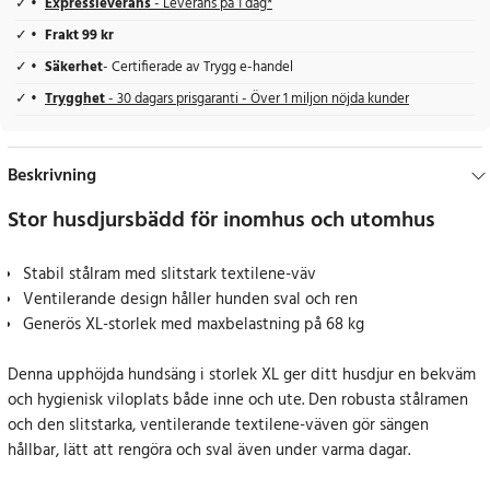
Expressleverans
- Leverans på 1 dag*
Frakt 99 kr
Säkerhet
- Certifierade av Trygg e-handel
Trygghet
- 30 dagars prisgaranti - Över 1 miljon nöjda kunder
Beskrivning
Stor husdjursbädd för inomhus och utomhus
Stabil stålram med slitstark textilene-väv
Ventilerande design håller hunden sval och ren
Generös XL-storlek med maxbelastning på 68 kg
Denna upphöjda hundsäng i storlek XL ger ditt husdjur en bekväm
och hygienisk viloplats både inne och ute. Den robusta stålramen
och den slitstarka, ventilerande textilene-väven gör sängen
hållbar, lätt att rengöra och sval även under varma dagar.