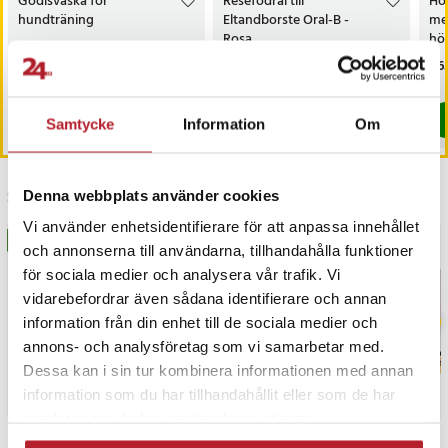
Godisväska för
Resefodral till
Hör
hundträning
Eltandborste Oral-B -
met
Rosa
hör
hör
Nuvarande pris
59 kr
:
Nuvarande pris
79 kr
:
Pri
1 6
109 kr
109 kr
59 kr
Tidigare pris
:
109 kr
79 kr
Tidigare pris
:
109 kr
Just nu har vi bara 3 kvar av denna produkt
I lager, levereras inom 1-2 vardagar
Köp
Köp
Samtycke
Information
Om
Senast besökta
Denna webbplats använder cookies
Vi använder enhetsidentifierare för att anpassa innehållet
BÄSTSÄLJARE
BÄSTSÄLJARE
och annonserna till användarna, tillhandahålla funktioner
för sociala medier och analysera vår trafik. Vi
vidarebefordrar även sådana identifierare och annan
information från din enhet till de sociala medier och
annons- och analysföretag som vi samarbetar med.
Dessa kan i sin tur kombinera informationen med annan
information som du har tillhandahållit eller som de har
samlat in när du har använt deras tjänster.