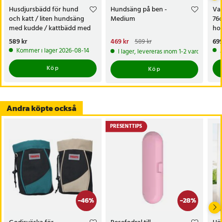
Husdjursbädd för hund
Hundsäng på ben -
Va
och katt / liten hundsäng
Medium
76c
med kudde / kattbädd med
hop
upphöjd design - Grå
me
Pris
589 kr
:
589 kr
Nuvarande pris
469 kr
:
Pri
699
589 kr
469 kr
Tidigare pris
:
589 kr
Kommer i lager 2026-08-14
I lager, levereras inom 1-2 vardagar
Köp
Köp
Andra köpte också
PRESENTTIPS
-
46
%
-
28
%