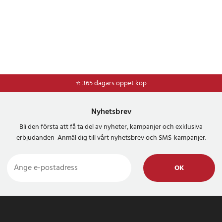
⭐ 365 dagars öppet köp
⭐
Frakt 49kr *
Nyhetsbrev
Bli den första att få ta del av nyheter, kampanjer och exklusiva
erbjudanden Anmäl dig till vårt nyhetsbrev och SMS-kampanjer.
OK