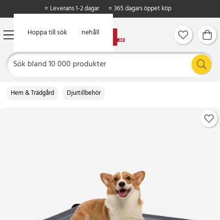
⭐ Leverans 1-2 dagar
⭐ 365 dagars öppet köp
Hoppa till huvudinnehåll
Hoppa till sök
Hem & Trädgård
Djurtillbehör