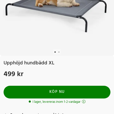
Upphöjd hundbädd XL
499 kr
Pris
:
499 kr
KÖP NU
I lager, levereras inom 1-2 vardagar