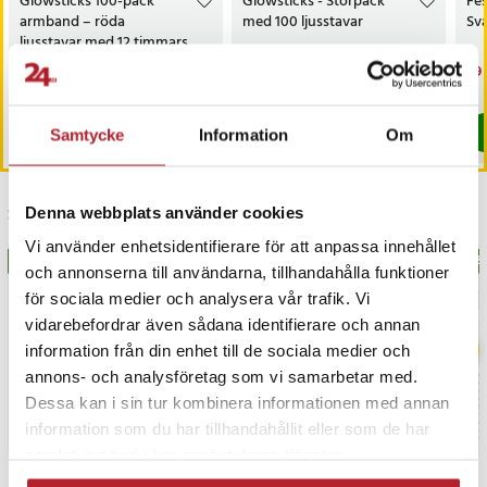
Glowsticks 100-pack
Glowsticks - Storpack
Fes
armband – röda
med 100 ljusstavar
Sva
ljusstavar med 12 timmars
lyskraft
Nuvarande pris
99 kr
:
Nuvarande pris
99 kr
:
Nu
59 
199 kr
199 kr
99 kr
Tidigare pris
:
199 kr
99 kr
Tidigare pris
:
199 kr
59 
I lager, levereras inom 1-2 vardagar
I lager, levereras inom 1-2 vardagar
Köp
Köp
Samtycke
Information
Om
Senast besökta
Denna webbplats använder cookies
Vi använder enhetsidentifierare för att anpassa innehållet
BÄSTSÄLJARE
BÄS
och annonserna till användarna, tillhandahålla funktioner
för sociala medier och analysera vår trafik. Vi
vidarebefordrar även sådana identifierare och annan
information från din enhet till de sociala medier och
annons- och analysföretag som vi samarbetar med.
Dessa kan i sin tur kombinera informationen med annan
information som du har tillhandahållit eller som de har
samlat in när du har använt deras tjänster.