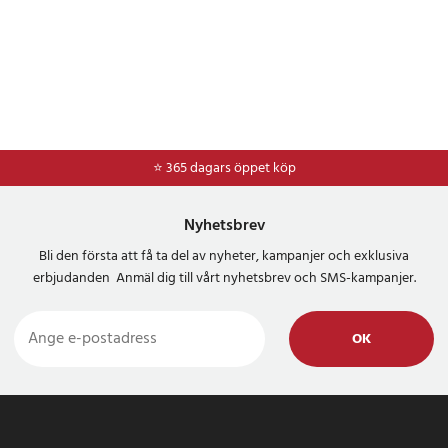
⭐ 365 dagars öppet köp
⭐
Frakt 49kr *
Nyhetsbrev
Bli den första att få ta del av nyheter, kampanjer och exklusiva
erbjudanden Anmäl dig till vårt nyhetsbrev och SMS-kampanjer.
OK