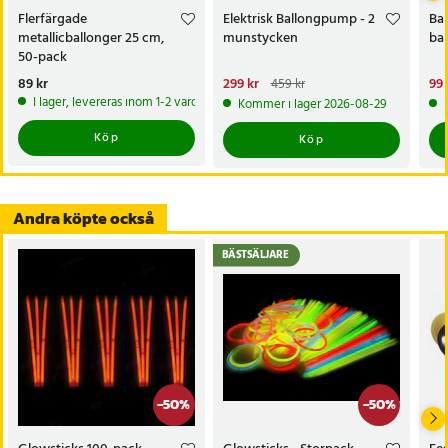
Flerfärgade
Elektrisk Ballongpump - 2
Ba
metallicballonger 25 cm,
munstycken
bal
50-pack
Pris
89 kr
:
89 kr
Nuvarande pris
299 kr
:
Nu
99 
459 kr
299 kr
Tidigare pris
:
459 kr
99 
I lager, levereras inom 1-2 vardagar
Kommer i lager 2026-08-29
Köp
Köp
Andra köpte också
BÄSTSÄLJARE
-
50
%
-
50
%