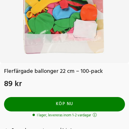
Flerfärgade ballonger 22 cm – 100-pack
89 kr
Pris
:
89 kr
KÖP NU
I lager, levereras inom 1-2 vardagar