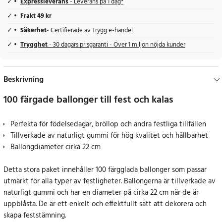
Expressleverans
- Leverans på 1 dag*
Frakt 49 kr
Säkerhet
- Certifierade av Trygg e-handel
Trygghet
- 30 dagars prisgaranti - Över 1 miljon nöjda kunder
Beskrivning
100 färgade ballonger till fest och kalas
Perfekta för födelsedagar, bröllop och andra festliga tillfällen
Tillverkade av naturligt gummi för hög kvalitet och hållbarhet
Ballongdiameter cirka 22 cm
Detta stora paket innehåller 100 färgglada ballonger som passar
utmärkt för alla typer av festligheter. Ballongerna är tillverkade av
naturligt gummi och har en diameter på cirka 22 cm när de är
uppblåsta. De är ett enkelt och effektfullt sätt att dekorera och
skapa feststämning.