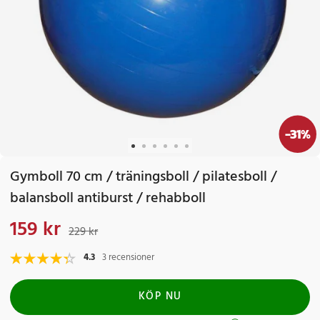
-
31
%
Gymboll 70 cm / träningsboll / pilatesboll /
balansboll antiburst / rehabboll
159 kr
Nuvarande pris
:
159 kr
Tidigare pris
:
229 kr
229 kr
4.3
3 recensioner
KÖP NU