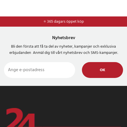
⭐ 365 dagars öppet köp
⭐
Frakt 49kr *
Nyhetsbrev
Bli den första att få ta del av nyheter, kampanjer och exklusiva
erbjudanden Anmäl dig till vårt nyhetsbrev och SMS-kampanjer.
OK