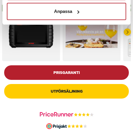
BÄSTSÄLJARE
BÄS
Anpassa
PRISGARANTI
UTFÖRSÄLJNING