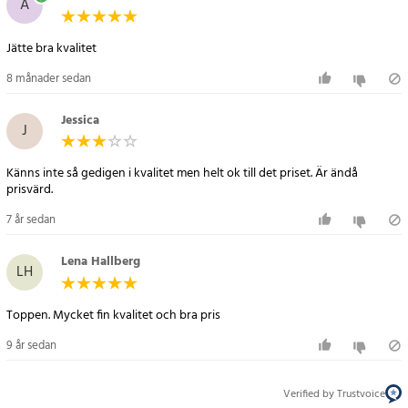
A
- Max personvikt: 120 kg
- Material: Antiburst
Jätte bra kvalitet
Artikelnummer
:
46601
8 månader sedan
Jessica
J
Känns inte så gedigen i kvalitet men helt ok till det priset. Är ändå
prisvärd.
7 år sedan
Lena Hallberg
LH
Toppen. Mycket fin kvalitet och bra pris
9 år sedan
Verified by Trustvoice