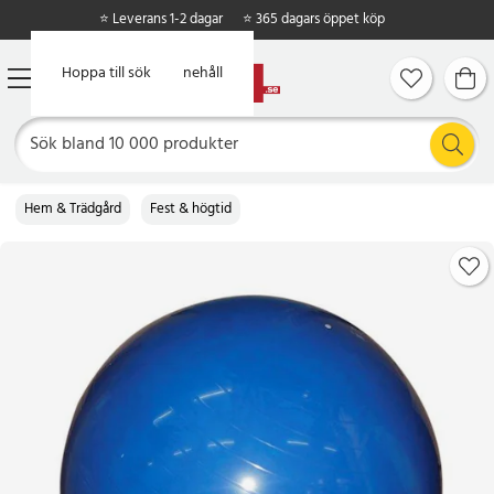
⭐ Leverans 1-2 dagar
⭐ 365 dagars öppet köp
Hoppa till huvudinnehåll
Hoppa till sök
Hem & Trädgård
Fest & högtid