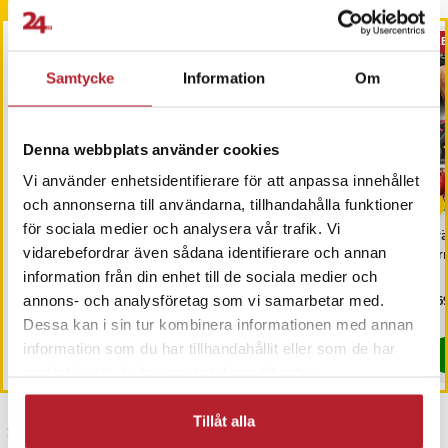
Andra köpte också
BÄSTSÄLJARE
BÄSTSÄLJARE
PRE
Samtycke
Information
Om
Denna webbplats använder cookies
Vi använder enhetsidentifierare för att anpassa innehållet
-
24
%
-
43
%
och annonserna till användarna, tillhandahålla funktioner
för sociala medier och analysera vår trafik. Vi
Yogamatta / tjock
Justerbar Hantel 24kg -
Trä
träningsmatta 183 x 61 x
vidarebefordrar även sådana identifierare och annan
Kundfavorit
Ar
1,5 cm
information från din enhet till de sociala medier och
Nuvarande pris
249 kr
:
Nuvarande pris
1 199 kr
:
Pri
269
329 kr
2 099 kr
annons- och analysföretag som vi samarbetar med.
249 kr
Tidigare pris
:
329 kr
1 199 kr
Tidigare pris
:
2 099 kr
I lager, levereras inom 1-2 vardagar
Sista exemplaret
Dessa kan i sin tur kombinera informationen med annan
information som du har tillhandahållit eller som de har
Köp
Köp
samlat in när du har använt deras tjänster.
Tillåt alla
Senast besökta