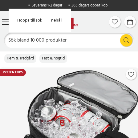
⭐ Leverans 1-2 dagar
⭐ 365 dagars öppet köp
Hoppa till huvudinnehåll
Hoppa till sök
Hem & Trädgård
Fest & högtid
PRESENTTIPS