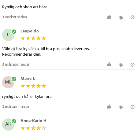
- Volym: 32,8 L
Rymlig och skön att bära
- Färg: svart
- Mått (L x B x H): 34 x 21 x 46 cm
3 veckor sedan
Artikelnummer
:
80261
Leopoldo
L
Väldigt bra kylväska, till bra pris, snabb leverans.
Rekommenderar den.
3 månader sedan
Marie L
ML
rymligt och håller kylan bra
3 månader sedan
Anna-Karin H
AH