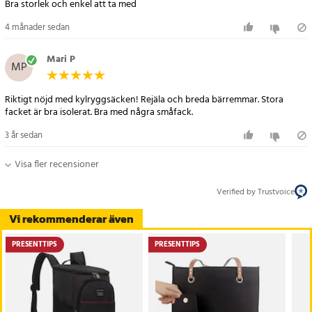
Bra storlek och enkel att ta med
4 månader sedan
Mari P
MP
Riktigt nöjd med kylryggsäcken! Rejäla och breda bärremmar. Stora
facket är bra isolerat. Bra med några småfack.
3 år sedan
Visa fler recensioner
Verified by Trustvoice
Vi rekommenderar även
PRESENTTIPS
PRESENTTIPS