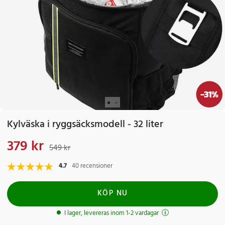
-
31
%
Kylväska i ryggsäcksmodell - 32 liter
379 kr
Nuvarande pris
:
379 kr
Tidigare pris
:
549 kr
549 kr
4.7
40 recensioner
KÖP NU
I lager, levereras inom 1-2 vardagar