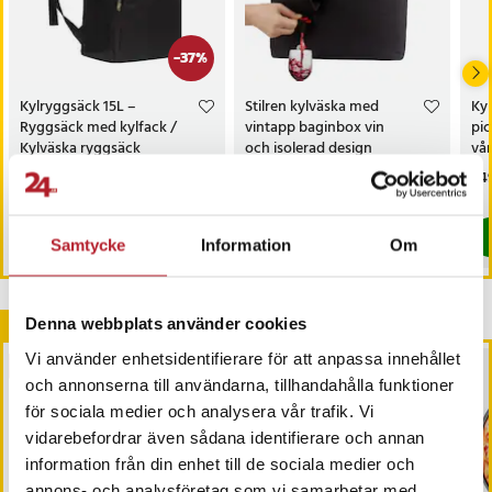
-
37
%
Kylryggsäck 15L –
Stilren kylväska med
Kyl
Ryggsäck med kylfack /
vintapp baginbox vin
pic
Kylväska ryggsäck
och isolerad design
vå
ax
Nuvarande pris
219 kr
:
Pris
299 kr
:
299 kr
Pri
349
349 kr
219 kr
Tidigare pris
:
349 kr
I lager, levereras inom 1-2 vardagar
I lager, levereras inom 1-2 vardagar
Köp
Köp
Samtycke
Information
Om
Andra köpte också
Denna webbplats använder cookies
Vi använder enhetsidentifierare för att anpassa innehållet
PRESENTTIPS
och annonserna till användarna, tillhandahålla funktioner
för sociala medier och analysera vår trafik. Vi
vidarebefordrar även sådana identifierare och annan
information från din enhet till de sociala medier och
annons- och analysföretag som vi samarbetar med.