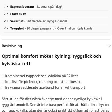
Expressleverans
- Leverans på 1 dag*
Frakt 49 kr
Säkerhet
- Certifierade av Trygg e-handel
Trygghet
- 30 dagars prisgaranti - Över 1 miljon nöjda kunder
Beskrivning
Optimal komfort möter kylning: ryggsäck och
kylväska i ett
Kombinerad ryggsäck och kylväska på 32 liter
Idealisk för picknick, camping och strandbesök
Bekväma vadderade axelband för enkel transport
Sätt stilen för ditt nästa äventyr med denna rymliga kylväska i
ryggsäcksmodell. Den är inte bara perfekt för att hålla dina drycker
och snacks kalla, utan den är också praktiskt utformad för att bäras