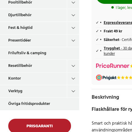
Pooltillbehör
I lager, l
Djurtillbehör
Expressleveran
Fest & högtid
Frakt 49 kr
Säkerhet
- Certi
Presentidéer
Trygghet
- 30 da
Friluftsliv & camping
kunder
Resetillbehör
Kontor
Verktyg
Beskrivning
Övriga fritidsprodukter
Flaskhållare för 
Smart och praktisk hål
PRISGARANTI
användningsområden. 