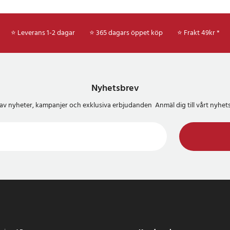
⭐ Leverans 1-2 dagar
⭐ 365 dagars öppet köp
⭐
Frakt 49kr *
Nyhetsbrev
del av nyheter, kampanjer och exklusiva erbjudanden Anmäl dig till vårt nyh