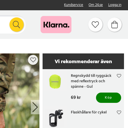
Kundservice
Om 24.se
Logga in
Vi rekommenderar även
Regnskydd till ryggsäck
med reflextryck och
spänne - Gul
Pris
69 kr
:
69 kr
Köp
Flaskhållare för cykel