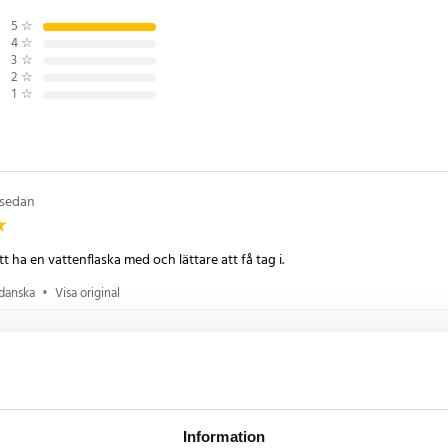
5
☆
4
☆
3
☆
2
☆
1
☆
 sedan
tt ha en vattenflaska med och lättare att få tag i.
 danska
•
Visa original
år sedan
Information