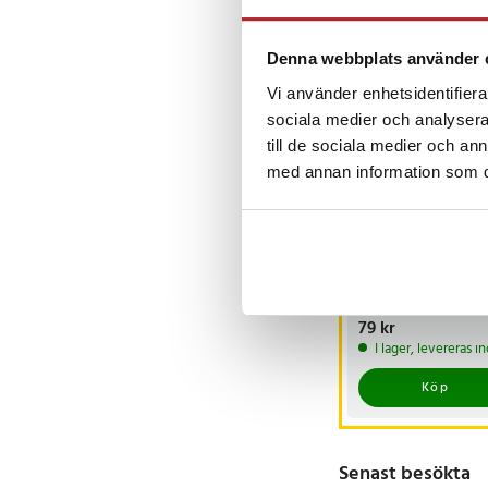
Andra köpte o
Denna webbplats använder 
Vi använder enhetsidentifierar
sociala medier och analysera 
till de sociala medier och a
med annan information som du 
Självlysande
kompass i guldfärg
med nyckelring
Pris
79 kr
:
79 kr
I lager, levereras 
Köp
Senast besökta