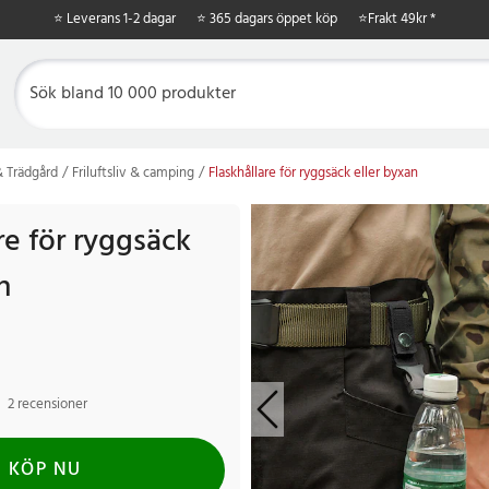
⭐ Leverans 1-2 dagar
⭐ 365 dagars öppet köp
⭐
Frakt 49kr *
 Trädgård
Friluftsliv & camping
Flaskhållare för ryggsäck eller byxan
re för ryggsäck
n
2 recensioner
KÖP NU