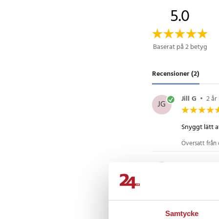
5.0
Baserat på 2 betyg
Recensioner (2)
Jill G
•
2 år
JG
Snyggt lätt a
Översatt från
Olga L
•
1 
OL
Samtycke