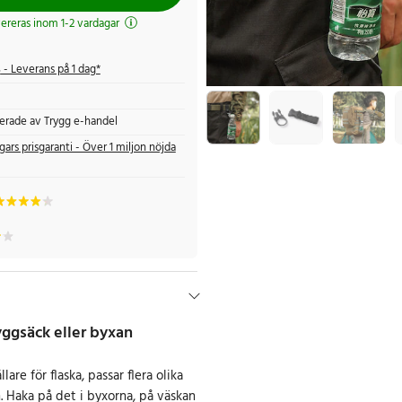
evereras inom 1-2 vardagar
s
- Leverans på 1 dag*
fierade av Trygg e-handel
gars prisgaranti - Över 1 miljon nöjda
ryggsäck eller byxan
lare för flaska, passar flera olika
Haka på det i byxorna, på väskan