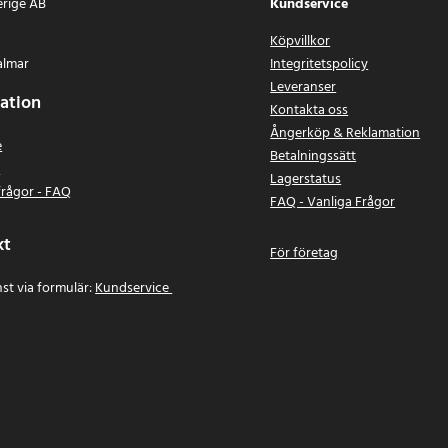
erige AB
Kundservice
Köpvillkor
almar
Integritetspolicy
Leveranser
ation
Kontakta oss
Ångerköp & Reklamation
e
Betalningssätt
n
Lagerstatus
frågor - FAQ
FAQ - Vanliga Frågor
kt
För företag
st via formulär:
Kundservice