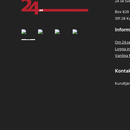
24 se Sv
Box 829
391 28 K
Inform
Om 24.s
Logga i
Vanliga 
Konta
Kundtjän