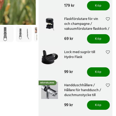
Pris
179 kr
:
179 kr
Köp
Flaskförslutare för vin
och champagne /
vakuumförslutare flaskkork /
återförslutningsbar kork
Pris
69 kr
:
69 kr
Köp
Lock med sugrör till
Hydro Flask
Pris
99 kr
:
99 kr
Köp
BÄSTSÄLJARE
Handduschhållare /
Hållare för handdusch /
duschmunstycke till
duschstång
Pris
99 kr
:
99 kr
Köp