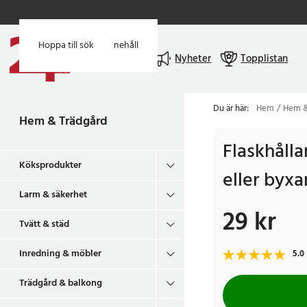
Hoppa till huvudinnehåll
Hoppa till sök
Meny
Nyheter
Topplistan
Du är här:
Hem
Hem &
Hem & Trädgård
Flaskhålla
Köksprodukter
eller byxa
Larm & säkerhet
29 kr
Pris
:
29 kr
Tvätt & städ
Inredning & möbler
5.0
Trädgård & balkong