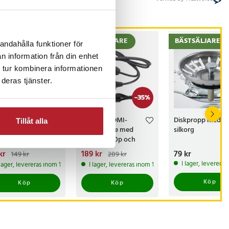
ESENTTIPS
BÄSTSÄLJARE
BÄSTSÄLJARE
andahålla funktioner för
n information från din enhet
 tur kombinera informationen
deras tjänster.
-
34
%
-
35
%
ters
Scart till HDMI-
Diskpropp med
Tillåt alla
ivationsflaska
omvandlare med
silkorg
 schema - Rosa
stöd för 720p och
1080p
arande pris
kr
:
Nuvarande pris
189 kr
:
Pris
79 kr
:
79 kr
149 kr
289 kr
kr
Tidigare pris
:
189 kr
Tidigare pris
:
I lager, leverera
 lager, levereras inom 1-2 vardagar
I lager, levereras inom 1-2 vardagar
 kr
289 kr
Köp
Köp
Köp