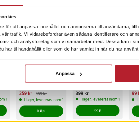
ckså
cookies
PR
e för att anpassa innehållet och annonserna till användarna, tillh
vår trafik. Vi vidarebefordrar även sådana identifierare och anna
nnons- och analysföretag som vi samarbetar med. Dessa kan i sin
har tillhandahållit eller som de har samlat in när du har använt 
-
28
%
Trädgårdsbälte
U-formad
2 li
Anpassa
med flera fickor –
gravidkudde 145 x
mot
vattentålig
70 cm med avtagbart
med
kuddfodral
Nuvarande pris
259 kr
:
Pris
399 kr
:
399 kr
Nuv
99 
359 kr
259 kr
Tidigare pris
:
99 
inom 1-2 vardagar
I lager, levereras inom 1-2 vardagar
I lager, levereras inom 1-2 vardagar
I
359 kr
149
Köp
Köp