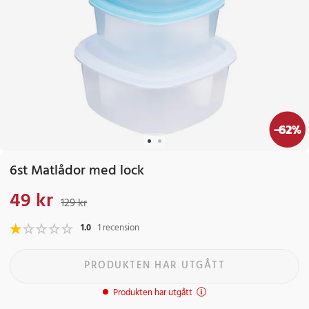
-
62
%
6st Matlådor med lock
49 kr
Nuvarande pris
:
49 kr
Tidigare pris
:
129 kr
129 kr
1.0
1 recension
PRODUKTEN HAR UTGÅTT
Produkten har utgått