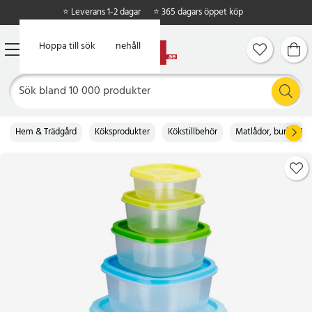
⭐ Leverans 1-2 dagar
⭐ 365 dagars öppet köp
Hoppa till huvudinnehåll
Hoppa till sök
Hem & Trädgård
Köksprodukter
Kökstillbehör
Matlådor, burkar & b