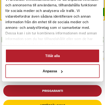
3 698 kr
Tidigare pris
:
3 999 kr
199
I lager, levereras inom 1-2 vardagar
I lager, levereras inom 1-2 vardagar
och annonserna till användarna, tillhandahålla funktioner
för sociala medier och analysera vår trafik. Vi
Köp
Köp
vidarebefordrar även sådana identifierare och annan
information från din enhet till de sociala medier och
annons- och analysföretag som vi samarbetar med.
Senast besökta
Dessa kan i sin tur kombinera informationen med annan
information som du har tillhandahållit eller som de har
BÄSTSÄLJARE
BÄSTSÄLJARE
BÄS
samlat in när du har använt deras tjänster.
Tillåt alla
Anpassa
PRISGARANTI