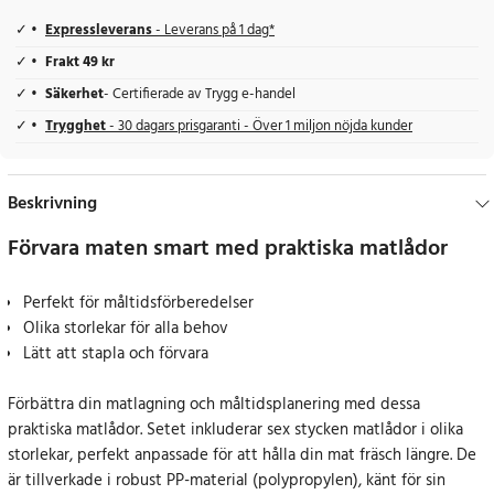
Expressleverans
- Leverans på 1 dag*
Frakt 49 kr
Säkerhet
- Certifierade av Trygg e-handel
Trygghet
- 30 dagars prisgaranti - Över 1 miljon nöjda kunder
Beskrivning
Förvara maten smart med praktiska matlådor
Perfekt för måltidsförberedelser
Olika storlekar för alla behov
Lätt att stapla och förvara
Förbättra din matlagning och måltidsplanering med dessa
praktiska matlådor. Setet inkluderar sex stycken matlådor i olika
storlekar, perfekt anpassade för att hålla din mat fräsch längre. De
är tillverkade i robust PP-material (polypropylen), känt för sin