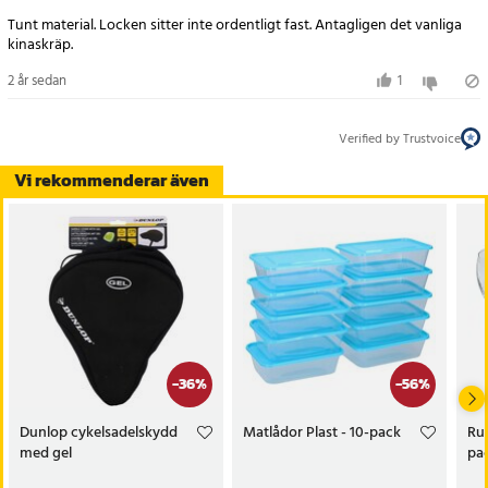
Tunt material. Locken sitter inte ordentligt fast. Antagligen det vanliga
kinaskräp.
2 år sedan
1
Verified by Trustvoice
Vi rekommenderar även
-
36
%
-
56
%
Dunlop cykelsadelskydd
Matlådor Plast - 10-pack
Run
med gel
pac