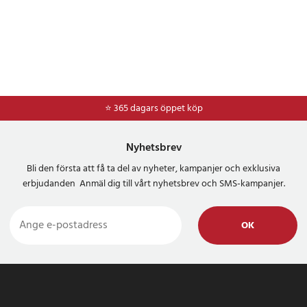
⭐ 365 dagars öppet köp
⭐
Frakt 49kr *
Nyhetsbrev
Bli den första att få ta del av nyheter, kampanjer och exklusiva
erbjudanden Anmäl dig till vårt nyhetsbrev och SMS-kampanjer.
OK