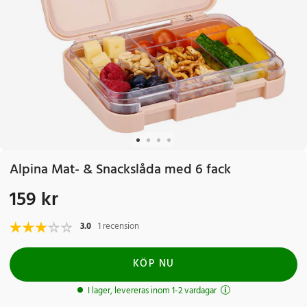
Alpina Mat- & Snackslåda med 6 fack
159 kr
Pris
:
159 kr
3.0
1 recension
KÖP NU
I lager, levereras inom 1-2 vardagar