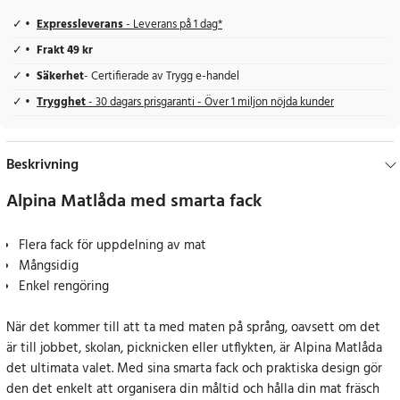
Expressleverans
- Leverans på 1 dag*
Frakt 49 kr
Säkerhet
- Certifierade av Trygg e-handel
Trygghet
- 30 dagars prisgaranti - Över 1 miljon nöjda kunder
Beskrivning
Alpina Matlåda med smarta fack
Flera fack för uppdelning av mat
Mångsidig
Enkel rengöring
När det kommer till att ta med maten på språng, oavsett om det
är till jobbet, skolan, picknicken eller utflykten, är Alpina Matlåda
det ultimata valet. Med sina smarta fack och praktiska design gör
den det enkelt att organisera din måltid och hålla din mat fräsch