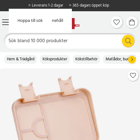
⭐ Leverans 1-2 dagar
⭐ 365 dagars öppet köp
Hoppa till huvudinnehåll
Hoppa till sök
Hem & Trädgård
Köksprodukter
Kökstillbehör
Matlådor, burkar & b