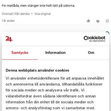
Efter att du har avnjutit din måltid behöver du inte oroa dig för
Fin matlåda, men stänger inte helt tätt på sidorna.
besvärlig rengöring. Alpina Matlåda går enkelt att diska i
diskmaskinen, och dess avtagbara fack gör rengöringsprocessen
Översatt från danska
•
Visa original
ännu smidigare.
1 år sedan
Färgglad överraskning
Verified by Trustvoice
När du beställer Alpina Matlåda skickas den med en osorterad
PRISGARANTI
färg, vilket ger dig en färgglad överraskning. Oavsett vilken färg du
får kommer den att addera stil och elegans till din måltidsrutin.
Samtycke
Information
Om
UTFÖRSÄLJNING
Alpina Matlåda med smarta fack är den ultimata lösningen för den
som vill organisera sin måltid och transportera den i stil.
Denna webbplats använder cookies
Vi använder enhetsidentifierare för att anpassa innehållet
Notera att matlådan inte ska värmas i mikrovågsugnen.
och annonserna till användarna, tillhandahålla funktioner
för sociala medier och analysera vår trafik. Vi
Specifikation:
vidarebefordrar även sådana identifierare och annan
- Storlek: Ca. 21 x 15 x 4,5 cm (L x B x H)
information från din enhet till de sociala medier och
Fortsätt att fynda
- Vikt: Ca. 425 g
annons- och analysföretag som vi samarbetar med.
- Tål uppvärmning i mikro: Nej