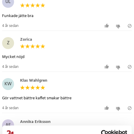
UL
Artikelnummer
:
65059
Funkade jätte bra
4 år sedan
Zorica
Z
Mycket nöjd
4 år sedan
Klas Wahlgren
KW
Gör vattnet bättre kaffet smakar bättre
4 år sedan
Annika Eriksson
AE