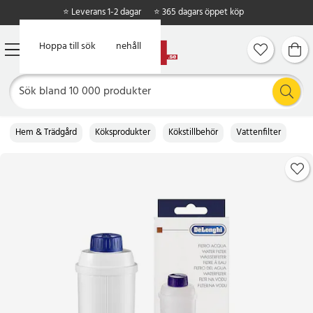
⭐ Leverans 1-2 dagar
⭐ 365 dagars öppet köp
Hoppa till huvudinnehåll
Hoppa till sök
Hem & Trädgård
Köksprodukter
Kökstillbehör
Vattenfilter