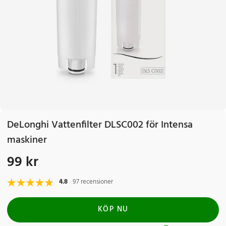
DeLonghi Vattenfilter DLSC002 för Intensa
maskiner
99 kr
Pris
:
99 kr
4.8
97 recensioner
KÖP NU