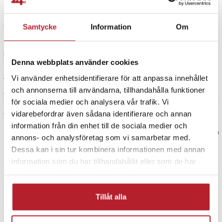
Snabbt och bra
4 år sedan
Samtycke
Information
Om
Robert Szentpali
RS
Denna webbplats använder cookies
Jätte bra😁
Vi använder enhetsidentifierare för att anpassa innehållet
och annonserna till användarna, tillhandahålla funktioner
4 år sedan
för sociala medier och analysera vår trafik. Vi
Visa fler recensioner
vidarebefordrar även sådana identifierare och annan
information från din enhet till de sociala medier och
Verified by Trustvoice
annons- och analysföretag som vi samarbetar med.
Dessa kan i sin tur kombinera informationen med annan
PRISGARANTI
information som du har tillhandahållit eller som de har
samlat in när du har använt deras tjänster.
UTFÖRSÄLJNING
Tillåt alla