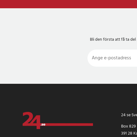
Bli den första att få ta 
24 se Sv
Box 829
391 28 K