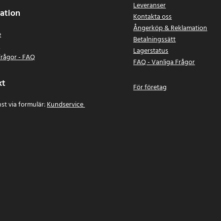
Leveranser
ation
Kontakta oss
Ångerköp & Reklamation
e
Betalningssätt
n
Lagerstatus
frågor - FAQ
FAQ - Vanliga Frågor
kt
För företag
st via formulär:
Kundservice