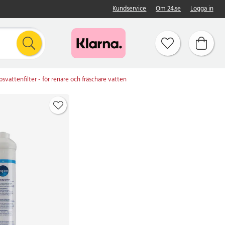
Kundservice
Om 24.se
Logga in
svattenfilter - för renare och fräschare vatten