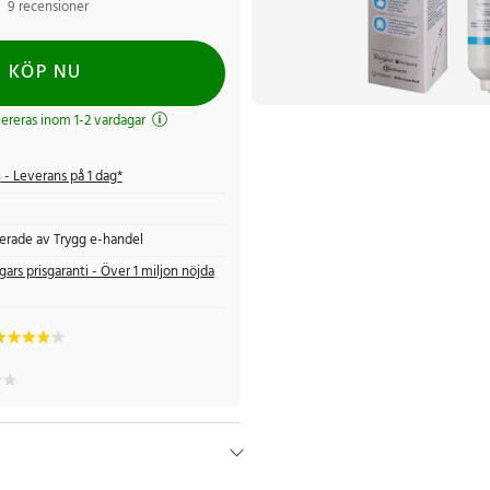
9 recensioner
KÖP NU
evereras inom 1-2 vardagar
s
- Leverans på 1 dag*
fierade av Trygg e-handel
gars prisgaranti - Över 1 miljon nöjda