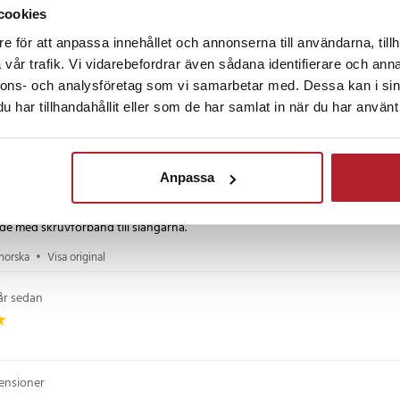
cookies
e för att anpassa innehållet och annonserna till användarna, tillh
3 år sedan
vår trafik. Vi vidarebefordrar även sådana identifierare och anna
nnons- och analysföretag som vi samarbetar med. Dessa kan i sin
snabb leverans. Kommer definitivt att handla här igen.
har tillhandahållit eller som de har samlat in när du har använt 
 danska
•
Visa original
år sedan
Anpassa
 de med skruvförband till slangarna.
norska
•
Visa original
år sedan
censioner