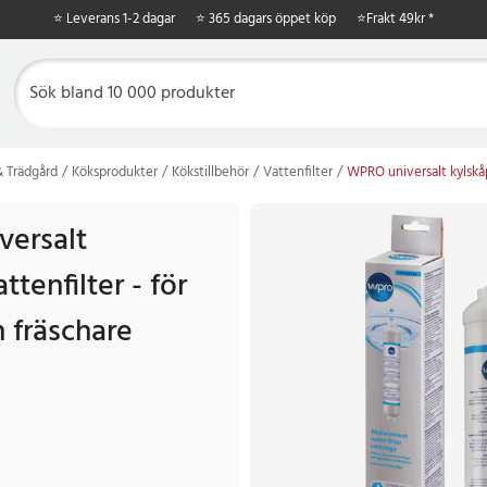
⭐ Leverans 1-2 dagar
⭐ 365 dagars öppet köp
⭐
Frakt 49kr *
 Trädgård
Köksprodukter
Kökstillbehör
Vattenfilter
WPRO universalt kylskåp
ersalt
ttenfilter - för
 fräschare