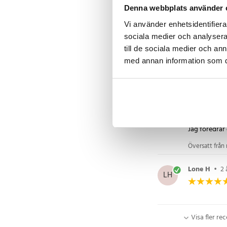
Denna webbplats använder 
Vi använder enhetsidentifierar
Danny R
•
DR
sociala medier och analysera 
till de sociala medier och a
Bra pris och 
med annan information som du 
Översatt från
Kunde
•
5 
K
Jag föredrar
Översatt från 
Lone H
•
2 
LH
Visa fler re