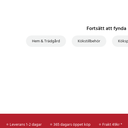
Fortsätt att fynda
Hem & Trädgård
Kökstillbehör
Köksp
⭐ Leverans 1-2 dagar
⭐ 365 dagars öppet köp
⭐
Frakt 49kr *