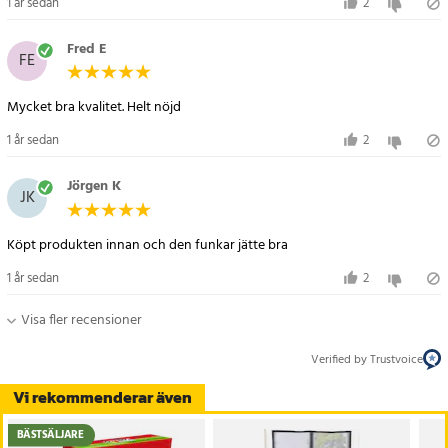
1 år sedan
2
Fred E
FE
Mycket bra kvalitet. Helt nöjd
1 år sedan
2
Jörgen K
JK
1 år sedan
2
Visa fler recensioner
Verified by Trustvoice
Vi rekommenderar även
BÄSTSÄLJARE