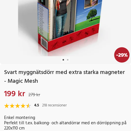
-
29
%
Svart myggnätsdörr med extra starka magneter
- Magic Mesh
199 kr
Nuvarande pris
:
199 kr
Tidigare pris
:
279 kr
279 kr
4.5
218 recensioner
Enkel montering
Perfekt till t.ex. balkong- och altandörrar med en dörröppning på
220x110 cm