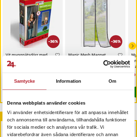
-
36
%
-
36
%
Vit myggnätsdörr med
Magic Mesh Magnet
Myg
extra starka magneter -
insektsnät för dörr Mörk
smi
Magic Mesh
Grå - Extra stark magnet
ma
Nuvarande pris
199 kr
:
Nuvarande pris
199 kr
:
Nu
99 
309 kr
309 kr
199 kr
Tidigare pris
:
309 kr
199 kr
Tidigare pris
:
309 kr
99 
Samtycke
Information
Om
I lager, levereras inom 1-2 vardagar
Sista exemplaret
Köp
Köp
Denna webbplats använder cookies
Vi använder enhetsidentifierare för att anpassa innehållet
Andra köpte också
och annonserna till användarna, tillhandahålla funktioner
för sociala medier och analysera vår trafik. Vi
BÄSTSÄLJARE
vidarebefordrar även sådana identifierare och annan