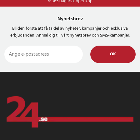
⭐ 365 dagars öppet köp
⭐
Frakt 49kr *
Nyhetsbrev
Bli den första att få ta del av nyheter, kampanjer och exklusiva
erbjudanden Anmäl dig till vårt nyhetsbrev och SMS-kampanjer.
OK