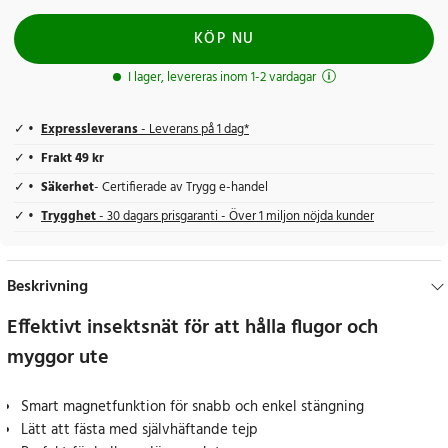
KÖP NU
I lager, levereras inom 1-2 vardagar
Expressleverans
- Leverans på 1 dag*
Frakt 49 kr
Säkerhet
- Certifierade av Trygg e-handel
Trygghet
- 30 dagars prisgaranti - Över 1 miljon nöjda kunder
Beskrivning
Effektivt insektsnät för att hålla flugor och
myggor ute
Smart magnetfunktion för snabb och enkel stängning
Lätt att fästa med självhäftande tejp