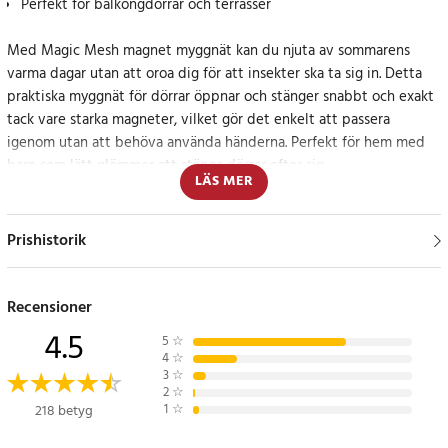
Perfekt för balkongdörrar och terrasser
Med Magic Mesh magnet myggnät kan du njuta av sommarens
varma dagar utan att oroa dig för att insekter ska ta sig in. Detta
praktiska myggnät för dörrar öppnar och stänger snabbt och exakt
tack vare starka magneter, vilket gör det enkelt att passera
igenom utan att behöva använda händerna. Perfekt för hem med
barn som lätt glömmer att stänga dörrar efter sig.
LÄS MER
Enkel installation och hög funktionalitet
Prishistorik
Myggnätet fästs enkelt på dörrkarmen med självhäftande tejp,
vilket gör installationen smidig och utan behov av verktyg. Det
robusta nätet och de starka magneterna säkerställer att nätet
Recensioner
stängs tätt bakom dig varje gång, vilket effektivt håller insekterna
4.5
5
☆
ute. Perfekt för att hålla ditt hem fritt från oönskade insekter
4
☆
medan du njuter av din trädgård, balkong eller terrass.
3
☆
2
☆
1
☆
218 betyg
Specifikation
- Färg: Svart