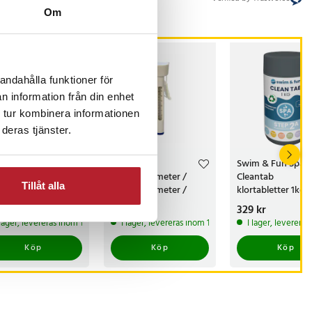
Om
andahålla funktioner för
n information från din enhet
 tur kombinera informationen
deras tjänster.
biTabs Klorfria
Flytande
Swim & Fun Spa
0gram
pooltermometer /
Cleantab
Tillåt alla
pooltermometer /
klortabletter 1kg
vattentermometer
s
 kr
:
349 kr
Pris
39 kr
:
39 kr
Pris
329 kr
:
329 kr
pool / termometer bad
 produkt
 lager, levereras inom 1-2 vardagar
I lager, levereras inom 1-2 vardagar
I lager, leverera
Köp
Köp
Köp