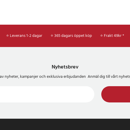
⭐ Leverans 1-2 dagar
⭐ 365 dagars öppet köp
⭐
Frakt 49kr *
Nyhetsbrev
del av nyheter, kampanjer och exklusiva erbjudanden Anmäl dig till vårt nyh