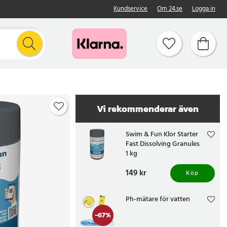
Kundservice
Om 24.se
Logga in
Vi rekommenderar även
Swim & Fun Klor Starter
Fast Dissolving Granules
1 kg
Pris
149 kr
:
149 kr
Köp
Ph-mätare för vatten
-
67
%