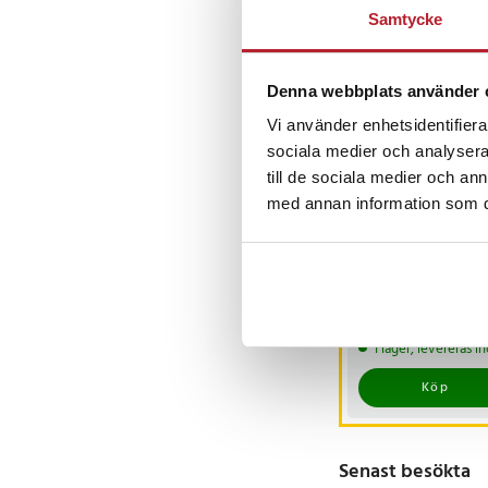
Samtycke
Andra köpte o
Denna webbplats använder 
Vi använder enhetsidentifierar
sociala medier och analysera 
till de sociala medier och a
med annan information som du 
Teststickor för Klor
pH Stabilisator 50-
pack
Pris
69 kr
:
69 kr
I lager, levereras 
Köp
Senast besökta