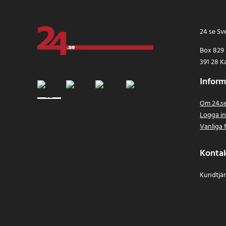
24 se Sv
Box 829
391 28 K
Inform
Om 24.s
Logga i
Vanliga 
Konta
Kundtjän