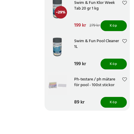
Swim & Fun Klor Week
Tab 20 gr 1 kg
-
29
%
Nuvarande pris
199 kr
:
279 kr
Köp
199 kr
Tidigare pris
:
279 kr
Swim & Fun Pool Cleaner
1L
Pris
199 kr
:
199 kr
Köp
Ph-testare / ph mätare
för pool - 100st stickor
Pris
89 kr
:
89 kr
Köp