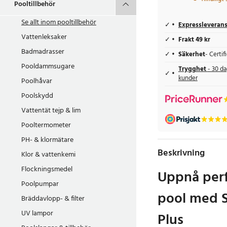
Pooltillbehör
Se allt inom
pooltillbehör
Expressleveran
Vattenleksaker
Frakt 49 kr
Badmadrasser
Säkerhet
- Certi
Pooldammsugare
Trygghet
- 30 da
kunder
Poolhåvar
Poolskydd
Vattentät tejp & lim
Pooltermometer
PH- & klormätare
Beskrivning
Klor & vattenkemi
Flockningsmedel
Uppnå perf
Poolpumpar
pool med 
Bräddavlopp- & filter
UV lampor
Plus