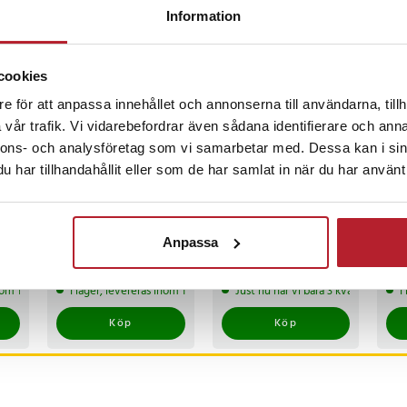
Information
ckså
cookies
e för att anpassa innehållet och annonserna till användarna, tillh
vår trafik. Vi vidarebefordrar även sådana identifierare och anna
nnons- och analysföretag som vi samarbetar med. Dessa kan i sin
har tillhandahållit eller som de har samlat in när du har använt 
6-i-1 teststickor för
Swim & Fun
Com
pH, klor, brom och
FlokPool 1 liter
80
Anpassa
alkalinitet - 50-pack
Pris
69 kr
:
69 kr
Pris
139 kr
:
139 kr
Pri
349
inom 1-2 vardagar
I lager, levereras inom 1-2 vardagar
Just nu har vi bara 3 kvar av denna
I
Köp
Köp