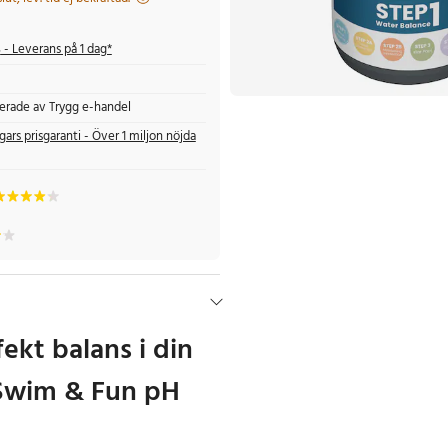
s
- Leverans på 1 dag*
fierade av Trygg e-handel
gars prisgaranti - Över 1 miljon nöjda
ekt balans i din
Swim & Fun pH