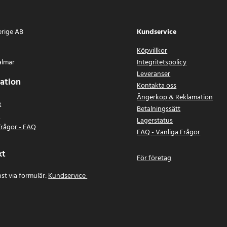
erige AB
Kundservice
Köpvillkor
almar
Integritetspolicy
Leveranser
ation
Kontakta oss
Ångerköp & Reklamation
e
Betalningssätt
n
Lagerstatus
frågor - FAQ
FAQ - Vanliga Frågor
kt
För företag
st via formulär:
Kundservice