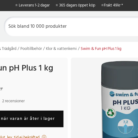
⭐ Leverans 1-2 dagar
⭐ 365 dagars öppet köp
⭐
Frakt 49kr *
 Trädgård
Pooltillbehör
Klor & vattenkemi
Swim & Fun pH Plus 1 kg
n pH Plus 1 kg
r
Tidigare pris
:
139 kr
kr
2 recensioner
när varan är åter i lager
 slut, lev. tid ej bekräftad.