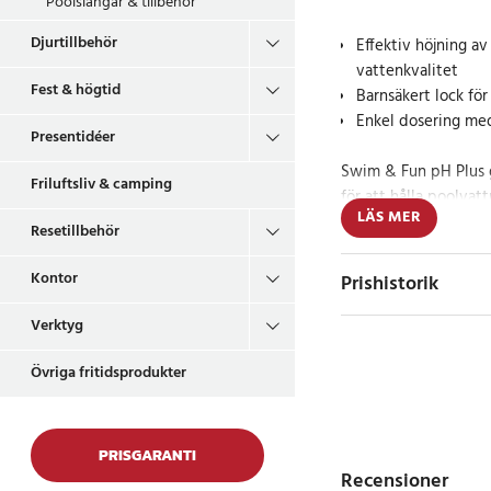
Poolslangar & tillbehör
Djurtillbehör
Effektiv höjning a
vattenkvalitet
Fest & högtid
Barnsäkert lock för
Enkel dosering me
Presentidéer
Swim & Fun pH Plus g
Friluftsliv & camping
för att hålla poolva
LÄS MER
intervallet mellan 7,0
Resetillbehör
värde är avgörande fö
maximera effektivit
Kontor
Prishistorik
produkter. Ett korre
metalldelar från att 
Verktyg
Enkel och säker 
Övriga fritidsprodukter
Doseringen är enkel 
doseringsmått, vilket
PRISGARANTI
kvalitet utan att öve
Recensioner