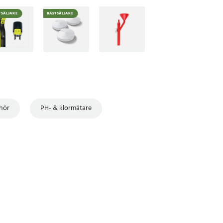
TSÄLJARE
BÄSTSÄLJARE
ehör
PH- & klormätare