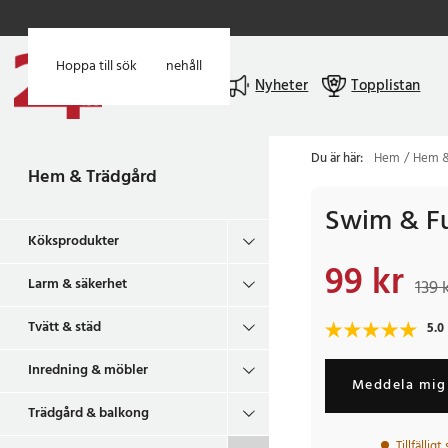
Hoppa till huvudinnehåll
Hoppa till sök
Meny
Nyheter
Topplistan
Du är här:
Hem
Hem &
Hem & Trädgård
Swim & Fu
Köksprodukter
99 kr
Nuvarande pris
:
99 k
Larm & säkerhet
139 
Tvätt & städ
5.0
Inredning & möbler
Meddela mig 
Trädgård & balkong
Tillfälligt