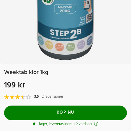
Weektab klor 1kg
199 kr
Pris
:
199 kr
3.5
2 recensioner
KÖP NU
I lager, levereras inom 1-2 vardagar