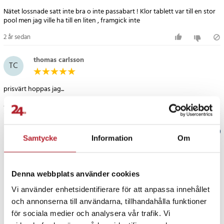
- pH-värde: Nästan pH-neutral
Nätet lossnade satt inte bra o inte passabart ! Klor tablett var till en stor
- UV-stabilisering: Ja, skyddar mot klornedbrytning
pool men jag ville ha till en liten , framgick inte
- Dosering: 1 tablett per 20 000 liter vatten
2 år sedan
- Förpackning: Plastbehållare med barnsäkert lock
- Förvaring: Torrt, frostfritt, ej i direkt solljus, låst och otillgängligt
thomas carlsson
för barn
TC
- Användningsråd: Använd med försiktighet, läs etikett och
bruksanvisning innan användning
prisvärt hoppas jag...
Artikelnummer
:
92832
4 år sedan
Verified by Trustvoice
Samtycke
Information
Om
PRISGARANTI
Denna webbplats använder cookies
UTFÖRSÄLJNING
Vi använder enhetsidentifierare för att anpassa innehållet
och annonserna till användarna, tillhandahålla funktioner
för sociala medier och analysera vår trafik. Vi