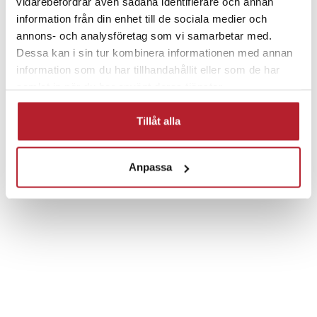
vidarebefordrar även sådana identifierare och annan
information från din enhet till de sociala medier och
annons- och analysföretag som vi samarbetar med.
Dessa kan i sin tur kombinera informationen med annan
Fortsätt att fynda
information som du har tillhandahållit eller som de har
samlat in när du har använt deras tjänster.
Trädgård & balkong
Pooltillbehör
Tillåt alla
Klor & vattenkemi
Anpassa