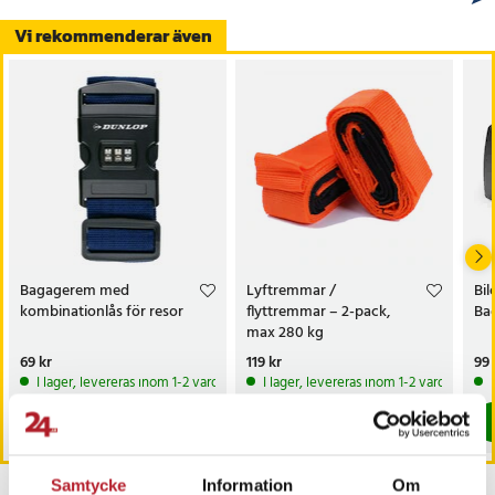
Vi rekommenderar även
Bagagerem med
Lyftremmar /
Bil
kombinationlås för resor
flyttremmar – 2-pack,
Ba
max 280 kg
Pris
69 kr
:
69 kr
Pris
119 kr
:
119 kr
Pri
99 
I lager, levereras inom 1-2 vardagar
I lager, levereras inom 1-2 vardagar
Köp
Köp
Samtycke
Information
Om