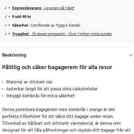
Expressleverans
- Leverans på 1 dag*
Frakt 49 kr
Säkerhet
- Certifierade av Trygg e-handel
Trygghet
- 30 dagars prisgaranti - Över 1 miljon nöjda kunder
Beskrivning
Pålitlig och säker bagagerem för alla resor
Material av slitstark väv
Justerbar längd för att passa olika väskstorlekar
Inbyggt kombilås för extra säkerhet
Denna justerbara bagagerem med kombilås i orange är det
perfekta tillbehöret för att säkra ditt bagage under resan.
Tillverkad av hållbart och slitstarkt vävmaterial, är denna rem
designad för att tåla påfrestningar och skydda ditt bagage från att