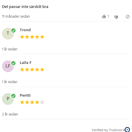
Specifikation
Det passar inte särskilt bra
- Material: Väv
- Funktion: Breddad säkerhetsbälte
11 månader sedan
1
- Justerbar längdbuckla
- Humaniserad informationskortdesign
Trond
T
- Passar resväskor under 32 tum
- Mjuk och slitstark med stark bärkapacitet
- Vikt: cirka 200 gram
1 år sedan
Artikelnummer
:
112067
Laila F
LF
1 år sedan
Pentti
P
2 år sedan
Verified by Trustvoice