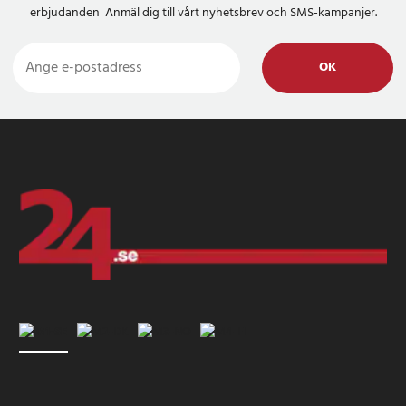
erbjudanden Anmäl dig till vårt nyhetsbrev och SMS-kampanjer.
OK