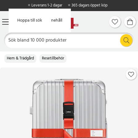
⭐ Leverans 1-2 dagar
⭐ 365 dagars öppet köp
Hoppa till huvudinnehåll
Hoppa till sök
Hem & Trädgård
Resetillbehör