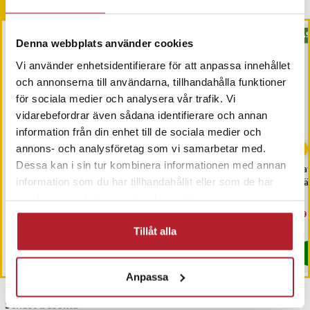
Andra köpte också
BÄS
Denna webbplats använder cookies
Vi använder enhetsidentifierare för att anpassa innehållet
och annonserna till användarna, tillhandahålla funktioner
för sociala medier och analysera vår trafik. Vi
vidarebefordrar även sådana identifierare och annan
information från din enhet till de sociala medier och
annons- och analysföretag som vi samarbetar med.
Dessa kan i sin tur kombinera informationen med annan
Rund pillerlåda med 7
Flygstrumpor /
Bat
färgkodade
Stödstrumpor XXL-
När
information som du har tillhandahållit eller som de har
doseringsburkar – för daglig
Koppar
samlat in när du har använt deras tjänster.
medicinering morgon och
Kompressionsstrumpor
Pris
169 kr
:
169 kr
Pris
69 kr
:
69 kr
Nu
29 
kväll
29 
I lager, levereras inom 1-2 vardagar
I lager, levereras inom 1-2 vardagar
Tillåt alla
Köp
Köp
Anpassa
Senast besökta