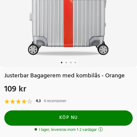
Justerbar Bagagerem med kombilås - Orange
109 kr
Pris
:
109 kr
4.3
4 recensioner
KÖP NU
I lager, levereras inom 1-2 vardagar