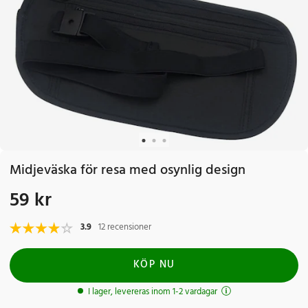
Midjeväska för resa med osynlig design
59 kr
Pris
:
59 kr
3.9
12 recensioner
KÖP NU
I lager, levereras inom 1-2 vardagar