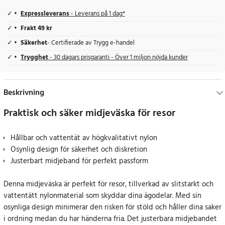
Expressleverans
- Leverans på 1 dag*
Frakt 49 kr
Säkerhet
- Certifierade av Trygg e-handel
Trygghet
- 30 dagars prisgaranti - Över 1 miljon nöjda kunder
Beskrivning
Praktisk och säker midjeväska för resor
Hållbar och vattentät av högkvalitativt nylon
Osynlig design för säkerhet och diskretion
Justerbart midjeband för perfekt passform
Denna midjeväska är perfekt för resor, tillverkad av slitstarkt och
vattentätt nylonmaterial som skyddar dina ägodelar. Med sin
osynliga design minimerar den risken för stöld och håller dina saker
i ordning medan du har händerna fria. Det justerbara midjebandet