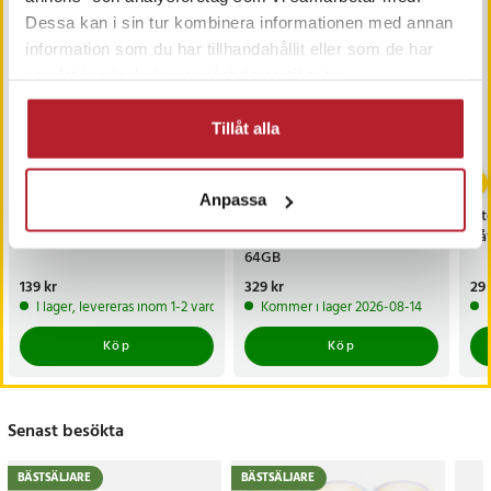
Dessa kan i sin tur kombinera informationen med annan
information som du har tillhandahållit eller som de har
samlat in när du har använt deras tjänster.
Tillåt alla
Anpassa
Reseplånbok med RFID-
Minneskort SanDisk
Lit
skydd - Svart
Extreme Pro SDXC -
påf
64GB
Pris
139 kr
:
139 kr
Pris
329 kr
:
329 kr
Pri
29 
I lager, levereras inom 1-2 vardagar
Kommer i lager 2026-08-14
Köp
Köp
Senast besökta
BÄSTSÄLJARE
BÄSTSÄLJARE