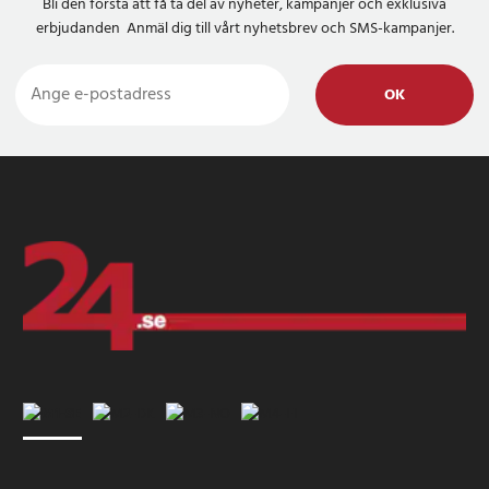
Bli den första att få ta del av nyheter, kampanjer och exklusiva
erbjudanden Anmäl dig till vårt nyhetsbrev och SMS-kampanjer.
OK