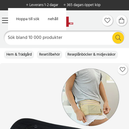
⭐ Leverans 1-2 dagar
⭐ 365 dagars öppet köp
Hoppa till huvudinnehåll
Hoppa till sök
Hem & Trädgård
Resetillbehör
Reseplånböcker & midjeväskor