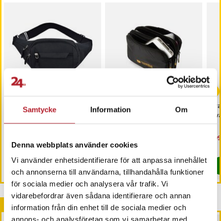
-
45
%
-
55
%
Midjeväska / bum bag
Travel Blue Reseväska -
Tra
Samtycke
Information
Om
med flera praktiska fack
Svart
Sva
Nuvarande pris
149 kr
:
Nuvarande pris
89 kr
:
Nu
199
269 kr
199 kr
149 kr
Tidigare pris
:
269 kr
89 kr
Tidigare pris
:
199 kr
199
Denna webbplats använder cookies
I lager, levereras inom 1-2 vardagar
I lager, levereras inom 1-2 vardagar
Vi använder enhetsidentifierare för att anpassa innehållet
Köp
Köp
och annonserna till användarna, tillhandahålla funktioner
för sociala medier och analysera vår trafik. Vi
vidarebefordrar även sådana identifierare och annan
Andra köpte också
information från din enhet till de sociala medier och
annons- och analysföretag som vi samarbetar med.