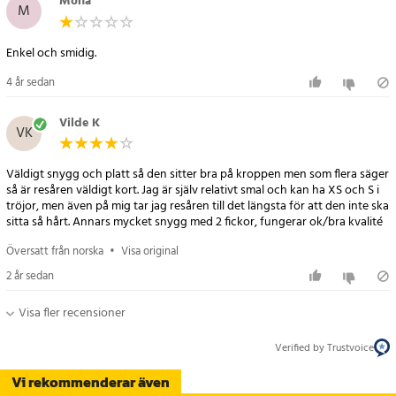
Mona
M
Enkel och smidig.
4 år sedan
Vilde K
VK
Väldigt snygg och platt så den sitter bra på kroppen men som flera säger
så är resåren väldigt kort. Jag är själv relativt smal och kan ha XS och S i
tröjor, men även på mig tar jag resåren till det längsta för att den inte ska
sitta så hårt. Annars mycket snygg med 2 fickor, fungerar ok/bra kvalité
Översatt från norska
•
Visa original
2 år sedan
Visa fler recensioner
Verified by Trustvoice
Vi rekommenderar även