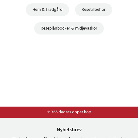
Hem & Trädgård
Resetillbehör
Reseplånböcker & midjeväskor
⭐ 365 dagars öppet köp
⭐
Frakt 49kr *
Nyhetsbrev