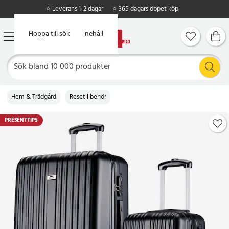
⭐ Leverans 1-2 dagar
⭐ 365 dagars öppet köp
Hoppa till huvudinnehåll
Hoppa till sök
Hem & Trädgård
Resetillbehör
PRESENTTIPS