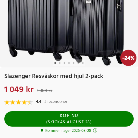
-
24
%
Slazenger Resväskor med hjul 2-pack
1 049 kr
Nuvarande pris
:
1 049 kr
Tidigare pris
:
1 389 kr
1 389 kr
4.4
5 recensioner
KÖP NU
(
SKICKAS
AUGUST 28
)
Kommer i lager 2026-08-28