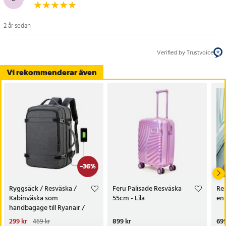
2 år sedan
Verified by Trustvoice
Vi rekommenderar även
-
36
%
Ryggsäck / Resväska /
Feru Palisade Resväska
Re
Kabinväska som
55cm - Lila
en
handbagage till Ryanair /
Norwegian mm
Nuvarande pris
299 kr
:
Pris
899 kr
:
899 kr
Pri
699
469 kr