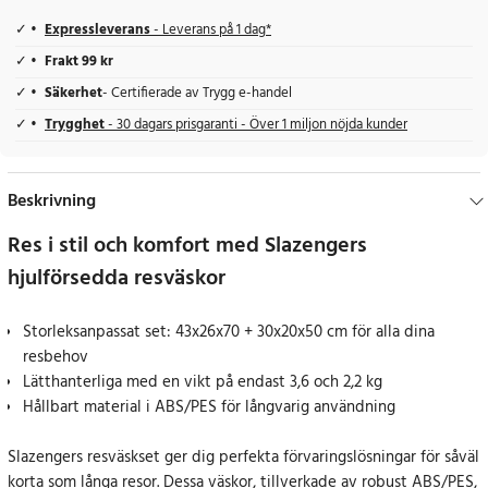
Expressleverans
- Leverans på 1 dag*
Frakt 99 kr
Säkerhet
- Certifierade av Trygg e-handel
Trygghet
- 30 dagars prisgaranti - Över 1 miljon nöjda kunder
Beskrivning
Res i stil och komfort med Slazengers
hjulförsedda resväskor
Storleksanpassat set: 43x26x70 + 30x20x50 cm för alla dina
resbehov
Lätthanterliga med en vikt på endast 3,6 och 2,2 kg
Hållbart material i ABS/PES för långvarig användning
Slazengers resväskset ger dig perfekta förvaringslösningar för såväl
korta som långa resor. Dessa väskor, tillverkade av robust ABS/PES,