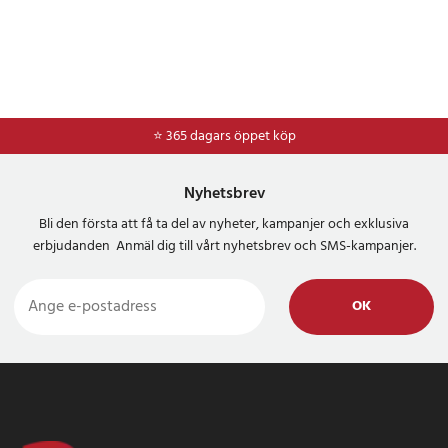
⭐ 365 dagars öppet köp
⭐
Frakt 49kr *
Nyhetsbrev
Bli den första att få ta del av nyheter, kampanjer och exklusiva
erbjudanden Anmäl dig till vårt nyhetsbrev och SMS-kampanjer.
OK