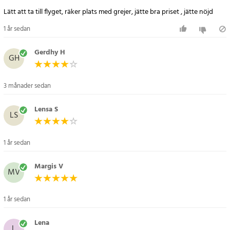
Lätt att ta till flyget, räker plats med grejer, jätte bra priset , jätte nöjd
1 år sedan
Gerdhy H
GH
3 månader sedan
Lensa S
LS
1 år sedan
Margis V
MV
1 år sedan
Lena
L