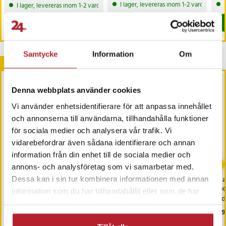
299 kr
Tidigare pris
:
469 kr
I lager, levereras inom 1-2 vardagar
I lager, levereras inom 1-2 vardagar
Köp
Köp
Samtycke
Information
Om
Andra köpte också
Denna webbplats använder cookies
Vi använder enhetsidentifierare för att anpassa innehållet
och annonserna till användarna, tillhandahålla funktioner
för sociala medier och analysera vår trafik. Vi
vidarebefordrar även sådana identifierare och annan
information från din enhet till de sociala medier och
-
40
%
annons- och analysföretag som vi samarbetar med.
iPhone snabbladdare
Samsung EP-DW767JBE
Ma
Dessa kan i sin tur kombinera informationen med annan
20W + Laddkabel med
USB-C-kabel 3A 1,8m
10
information som du har tillhandahållit eller som de har
USB-C till Lightning
Svart
lad
samlat in när du har använt deras tjänster.
Nuvarande pris
119 kr
:
Pris
89 kr
:
89 kr
Pri
119
199 kr
119 kr
Tidigare pris
:
199 kr
I lager, levereras inom 1-2 vardagar
I lager, levereras inom 1-2 vardagar