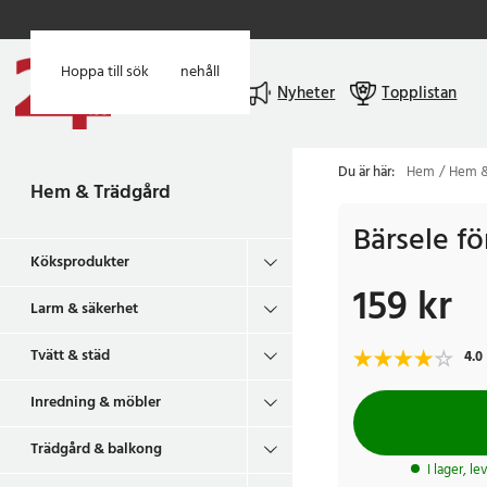
Hoppa till huvudinnehåll
Hoppa till sök
Meny
Nyheter
Topplistan
Du är här:
Hem
Hem &
Hem & Trädgård
Bärsele för
Köksprodukter
159 kr
Pris
:
159 kr
Larm & säkerhet
Tvätt & städ
4.0
Inredning & möbler
Trädgård & balkong
I lager, l