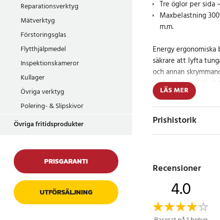
Tre öglor per sida 
Reparationsverktyg
Maxbelastning 300 k
Mätverktyg
m.m.
Förstoringsglas
Energy ergonomiska b
Flytthjälpmedel
säkrare att lyfta tun
Inspektionskameror
och annan skrymmande
Kullager
under det som ska lyf
LÄS MER
Övriga verktyg
underarmarna via öglo
vikten jämnt och min
Polering- & Slipskivor
Prishistorik
Övriga fritidsprodukter
Varje sele har tre ögl
enkelt att justera l
storlek och höjd. Sel
PRISGARANTI
samtidigt och kräver 
Recensioner
4.0
De är tillverkade av 
UTFÖRSÄLJNING
konstruerade för att 
kg. Perfekta vid flyt
både i hemmet och p