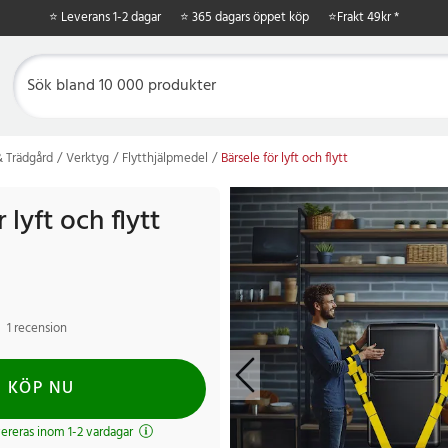
⭐ Leverans 1-2 dagar
⭐ 365 dagars öppet köp
⭐
Frakt 49kr *
 Trädgård
Verktyg
Flytthjälpmedel
Bärsele för lyft och flytt
 lyft och flytt
1 recension
KÖP NU
evereras inom 1-2 vardagar