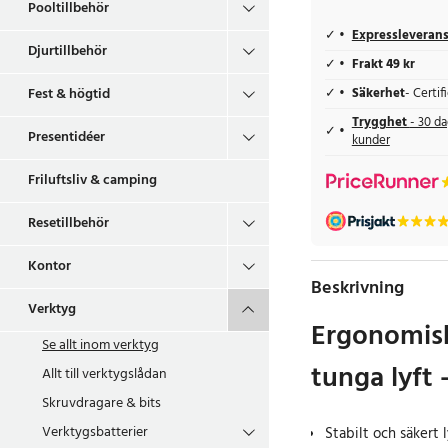
Pooltillbehör
Expressleveran
Djurtillbehör
Frakt 49 kr
Fest & högtid
Säkerhet
- Certi
Trygghet
- 30 da
Presentidéer
kunder
Friluftsliv & camping
Resetillbehör
Kontor
Beskrivning
Verktyg
Ergonomisk
Se allt inom
verktyg
tunga lyft 
Allt till verktygslådan
Skruvdragare & bits
Verktygsbatterier
Stabilt och säkert