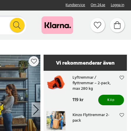
Kundservice
Om 24.se
Logga in
Vi rekommenderar även
Lyftremmar /
flyttremmar – 2-pack,
max 280 kg
Pris
119 kr
:
119 kr
Köp
Kinzo Flyttremmar 2-
pack