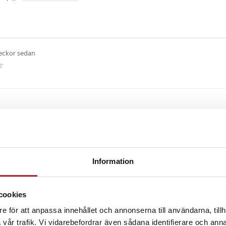
 att belasta ryggen
pmedel som ger bättre kontroll,
eckor sedan
t vid tunga lyft.
5 cm
önster
ckså
n (PP)
 kg
Information
soner
6
cookies
5
%
-
35
%
e för att anpassa innehållet och annonserna till användarna, tillh
vår trafik. Vi vidarebefordrar även sådana identifierare och anna