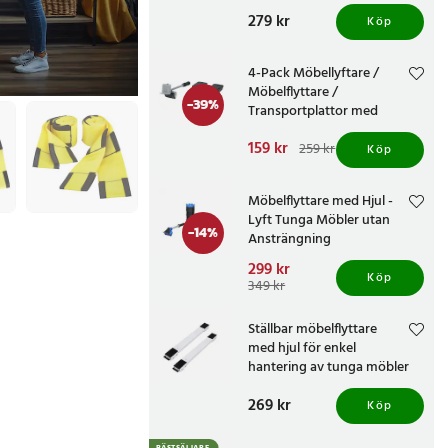
Pris
279 kr
:
279 kr
Köp
4-Pack Möbellyftare /
Möbelflyttare /
-
39
%
Transportplattor med
lyfthandtag – bär upp till 600
Nuvarande pris
159 kr
:
kg
259 kr
Köp
159 kr
Tidigare pris
:
259 kr
Möbelflyttare med Hjul -
Lyft Tunga Möbler utan
-
14
%
Ansträngning
Nuvarande pris
299 kr
:
Köp
299 kr
Tidigare pris
:
349 kr
349 kr
Ställbar möbelflyttare
med hjul för enkel
hantering av tunga möbler
Pris
269 kr
:
269 kr
Köp