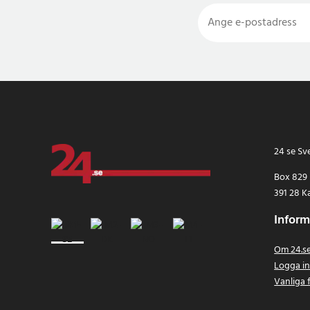
24 se Sv
Box 829
391 28 K
Inform
Om 24.s
Logga i
Vanliga 