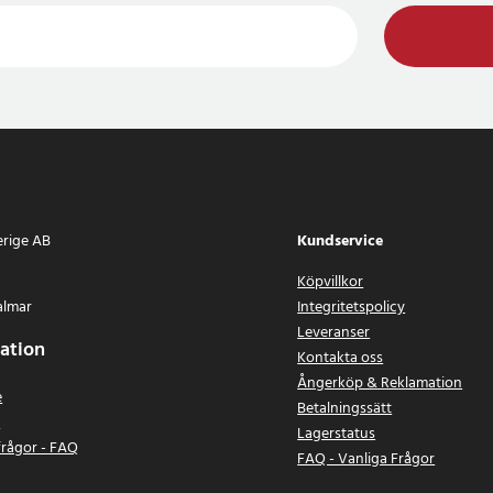
erige AB
Kundservice
Köpvillkor
almar
Integritetspolicy
Leveranser
ation
Kontakta oss
Ångerköp & Reklamation
e
Betalningssätt
n
Lagerstatus
frågor - FAQ
FAQ - Vanliga Frågor