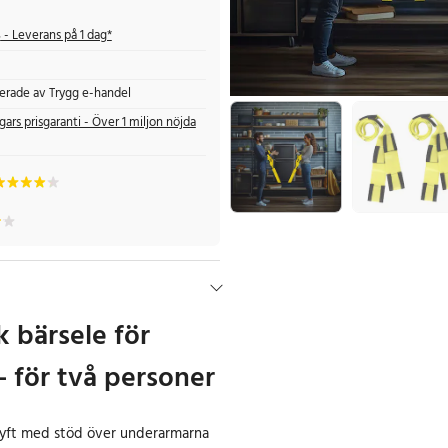
s
- Leverans på 1 dag*
fierade av Trygg e-handel
gars prisgaranti - Över 1 miljon nöjda
 bärsele för
– för två personer
 lyft med stöd över underarmarna