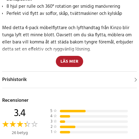
8 hjul per rulle och 360° rotation ger smidig manövrering
Perfekt vid flytt av soffor, skåp, tvättmaskiner och kylskåp
Med detta 4-pack möbelflyttare och lyfthandtag från Kinzo blir
tunga lyft ett minne blott. Oavsett om du ska flytta, möblera om
eller bara vill komma åt att städa bakom tyngre föremål, erbjuder
detta set en effektiv och ryggvänlig lösning.
LÄS MER
Setet består av fyra transportplattor och en praktisk möbellyft
som hjälper dig att enkelt lyfta och placera möbler eller apparater
på rullarna. Varje rulle är försedd med 8 robusta hjul och en
Prishistorik
roterande toppdel som gör det möjligt att svänga och justera i alla
riktningar.
Recensioner
Smart lyftsystem för hemmabruk
3.4
5
☆
4
☆
Lyftarmen fungerar med spakprincipen och ger dig kraft att lyfta
3
☆
2
☆
möbler utan att anstränga ryggen. När du lyft upp ett hörn, skjuter
1
☆
26 betyg
du enkelt in en rulle under – upprepa tills alla fyra är på plats.