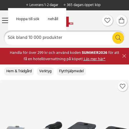
⭐ Leverans 1-2 dagar
⭐ 365 dagars öppet köp
Hoppa till huvudinnehåll
Hoppa till sök
Handla för över 299 kr och använd koden
SUMMER2026
för att
få en hotellövernattning på köpet!
Läs mer här*
Hem & Trädgård
Verktyg
Flytthjälpmedel