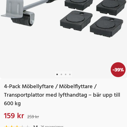
-
39
%
4-Pack Möbellyftare / Möbelflyttare /
Transportplattor med lyfthandtag – bär upp till
600 kg
159 kr
Nuvarande pris
:
159 kr
Tidigare pris
:
259 kr
259 kr