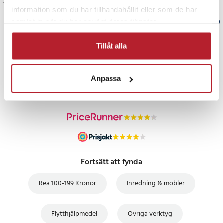
Visa fler recensioner
information som du har tillhandahållit eller som de har
samlat in när du har använt deras tjänster.
Verified by Trustvoice
Tillåt alla
PRISGARANTI
UTFÖRSÄLJNING
Anpassa
Fortsätt att fynda
Rea 100-199 Kronor
Inredning & möbler
Flytthjälpmedel
Övriga verktyg