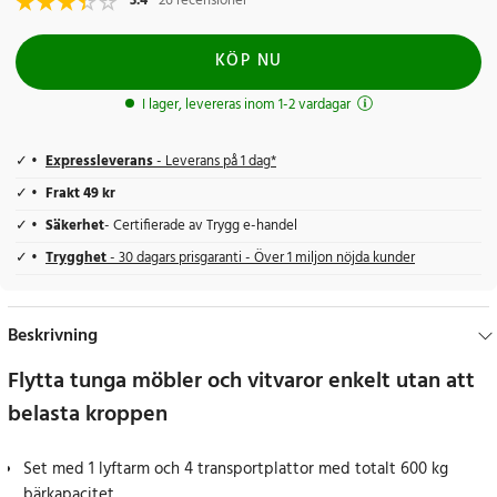
3.4
26 recensioner
KÖP NU
I lager, levereras inom 1-2 vardagar
Expressleverans
- Leverans på 1 dag*
Frakt 49 kr
Säkerhet
- Certifierade av Trygg e-handel
Trygghet
- 30 dagars prisgaranti - Över 1 miljon nöjda kunder
Beskrivning
Flytta tunga möbler och vitvaror enkelt utan att
belasta kroppen
Set med 1 lyftarm och 4 transportplattor med totalt 600 kg
bärkapacitet