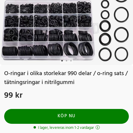
O-ringar i olika storlekar 990 delar / o-ring sats /
tätningsringar i nitrilgummi
99 kr
Pris
:
99 kr
KÖP NU
I lager, levereras inom 1-2 vardagar