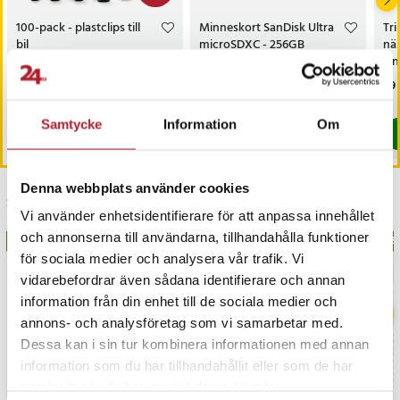
100-pack - plastclips till
Minneskort SanDisk Ultra
Tr
bil
microSDXC - 256GB
näs
On
nä
Nuvarande pris
99 kr
:
Pris
499 kr
:
499 kr
Pri
99 
159 kr
99 kr
Tidigare pris
:
159 kr
Kommer i lager 2026-08-14
I lager, levereras inom 1-2 vardagar
Samtycke
Information
Om
Köp
Köp
Denna webbplats använder cookies
Senast besökta
Vi använder enhetsidentifierare för att anpassa innehållet
och annonserna till användarna, tillhandahålla funktioner
BÄSTSÄLJARE
BÄS
för sociala medier och analysera vår trafik. Vi
vidarebefordrar även sådana identifierare och annan
information från din enhet till de sociala medier och
annons- och analysföretag som vi samarbetar med.
Dessa kan i sin tur kombinera informationen med annan
information som du har tillhandahållit eller som de har
samlat in när du har använt deras tjänster.