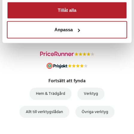
Tillåt alla
PRISGARANTI
Anpassa
UTFÖRSÄLJNING
Fortsätt att fynda
Hem & Trädgård
Verktyg
Allt till verktygslådan
Övriga verktyg