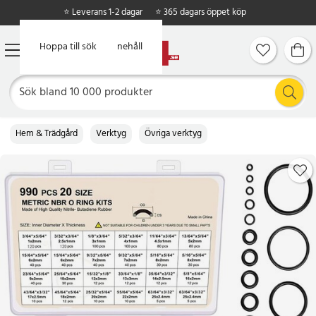
⭐ Leverans 1-2 dagar
⭐ 365 dagars öppet köp
Hoppa till huvudinnehåll
Hoppa till sök
Hem & Trädgård
Verktyg
Övriga verktyg