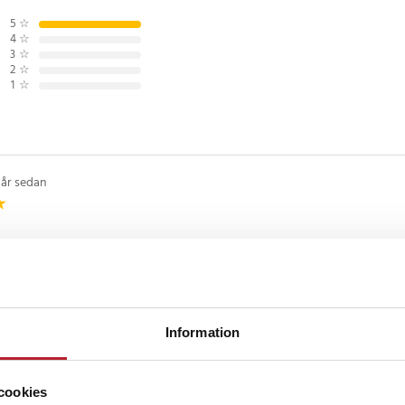
5
☆
4
☆
3
☆
2
☆
1
☆
 år sedan
ckså
Information
cookies