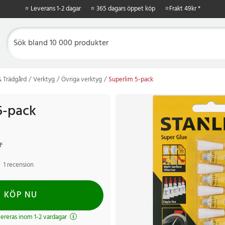
⭐ Leverans 1-2 dagar
⭐ 365 dagars öppet köp
⭐
Frakt 49kr *
 Trädgård
Verktyg
Övriga verktyg
Superlim 5-pack
5-pack
kr
Tidigare pris
:
99 kr
r
1 recension
KÖP NU
evereras inom 1-2 vardagar