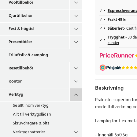
Pooltillbehör
Expressleveran
Djurtillbehör
Frakt 49 kr
Fest & högtid
Säkerhet
- Certi
Trygghet
- 30 da
Presentidéer
kunder
Friluftsliv & camping
Resetillbehör
Kontor
Beskrivning
Verktyg
Praktiskt superlim fö
Se allt inom
verktyg
modelltillverkning oc
Allt till verktygslådan
Lämplig för t ex meta
Skruvdragare & bits
Verktygsbatterier
- Innehåll 5x0,5g