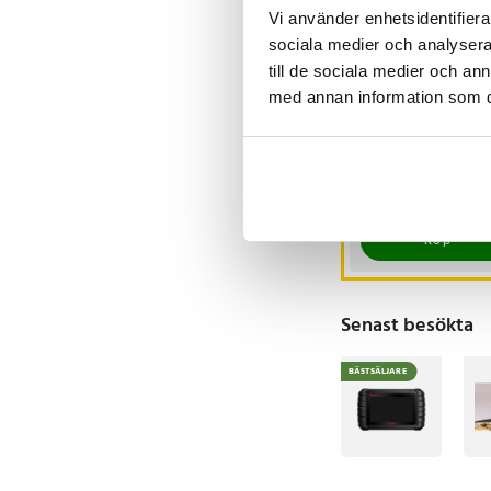
Vi använder enhetsidentifierar
sociala medier och analysera 
-
2
till de sociala medier och a
med annan information som du 
Öronproppar /
Hörselproppar
med extra dämpnin
8-Pack
Nuvarande pris
59 kr
:
79 kr
59 kr
Tidigare pris
:
7
I lager, levereras 
Köp
Senast besökta
BÄSTSÄLJARE