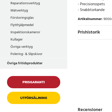
Reparationsverktyg
- Precisionsspets
- Snabbtorkande
Mätverktyg
Förstoringsglas
Artikelnummer
:
9000
Flytthjälpmedel
Prishistorik
Inspektionskameror
Kullager
Övriga verktyg
Polering- & Slipskivor
Övriga fritidsprodukter
PRISGARANTI
UTFÖRSÄLJNING
Recensioner