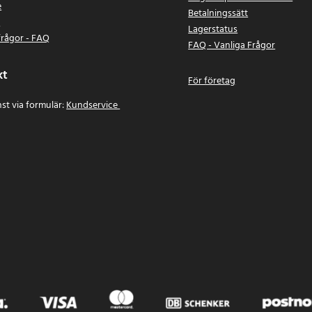
e
Betalningssätt
n
Lagerstatus
frågor - FAQ
FAQ - Vanliga Frågor
kt
För företag
st via formulär:
Kundservice