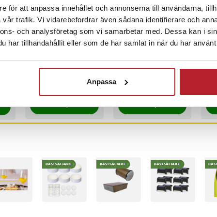
e för att anpassa innehållet och annonserna till användarna, tillh
vår trafik. Vi vidarebefordrar även sådana identifierare och anna
5
%
nnons- och analysföretag som vi samarbetar med. Dessa kan i sin
har tillhandahållit eller som de har samlat in när du har använt 
Batteri till Trådlöst
Förvaringsskrin för
Moc
headset för Sony
Solglasögon och
avk
g -
SBH-20
klockor
kaf
Pris
69 kr
:
69 kr
Pris
229 kr
:
229 kr
Pri
139
Anpassa
9 kr
Varan finns i vårt fjärrlager, förväntas skickas inom 20-25 arbetsdaga
I lager, levereras inom 1-2 vardagar
K
inom 1-2 vardagar
Köp
Köp
BÄSTSÄLJARE
BÄSTSÄLJARE
BÄSTSÄLJARE
BÄS