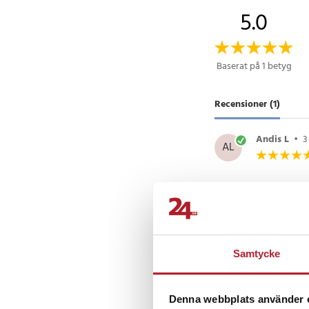
5.0
Baserat på 1 betyg
Recensioner (1)
Andis L
•
3
AL
Andra köpte o
Samtycke
Denna webbplats använder 