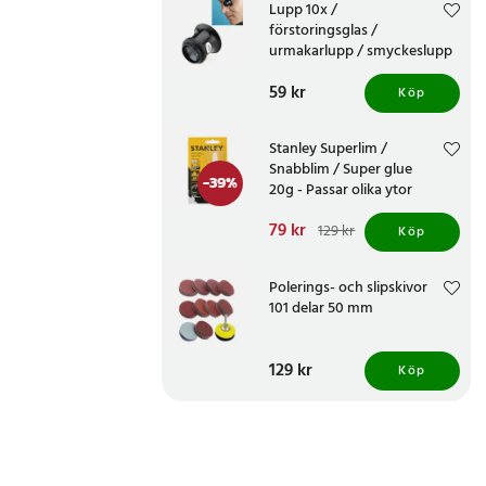
Lupp 10x /
förstoringsglas /
urmakarlupp / smyckeslupp
/ reparationslupp
Pris
59 kr
:
59 kr
Köp
Stanley Superlim /
Snabblim / Super glue
-
39
%
20g - Passar olika ytor
Nuvarande pris
79 kr
:
129 kr
Köp
79 kr
Tidigare pris
:
129 kr
Polerings- och slipskivor
101 delar 50 mm
Pris
129 kr
:
129 kr
Köp