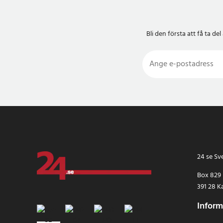
Bli den första att få ta 
24 se Sv
Box 829
391 28 K
Inform