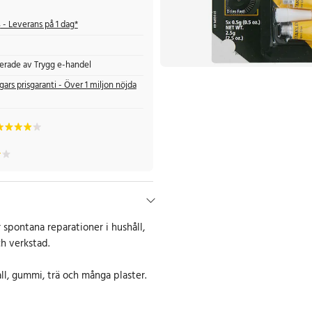
s
- Leverans på 1 dag*
fierade av Trygg e-handel
gars prisgaranti - Över 1 miljon nöjda
r spontana reparationer i hushåll,
h verkstad.
ll, gummi, trä och många plaster.