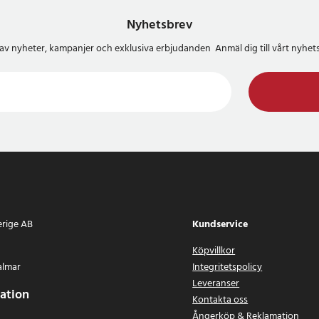
Nyhetsbrev
del av nyheter, kampanjer och exklusiva erbjudanden Anmäl dig till vårt nyh
erige AB
Kundservice
Köpvillkor
almar
Integritetspolicy
Leveranser
ation
Kontakta oss
Ångerköp & Reklamation