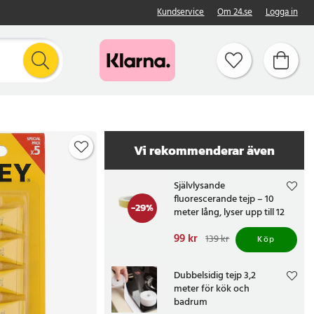
Kundservice
Om 24.se
Logga in
Vi rekommenderar även
Självlysande
fluorescerande tejp – 10
-
29
%
meter lång, lyser upp till 12
timmar i mörker
Nuvarande pris
99 kr
:
139 kr
Köp
99 kr
Tidigare pris
:
139 kr
Dubbelsidig tejp 3,2
meter för kök och
badrum