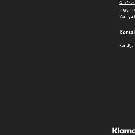
Om 24.s
Logga i
Vanliga 
Konta
Kundtjän