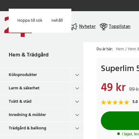
Hoppa till huvudinnehåll
Hoppa till sök
Meny
Nyheter
Topplistan
Du är här:
Hem
Hem &
Hem & Trädgård
Superlim 
Köksprodukter
49 kr
Nuvarande pris
:
49 
Larm & säkerhet
99 k
Tvätt & städ
5.0
Inredning & möbler
Trädgård & balkong
I lager, l