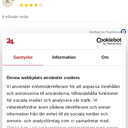
JC
Extra lång kabel för bekvämlighet
8 månader sedan
Med en längd på 2 meter får du extra rörelsefrihet vid laddning.
Perfekt för användning i soffan, på kontoret eller i sängen utan att
Verified by Trustvoice
behöva sitta nära ett uttag.
PRISGARANTI
Motståndskraftig mot extrema temperaturer
Samtycke
Information
Om
Utformad för att tåla temperaturer från -40°C till +240°C, vilket gör
UTFÖRSÄLJNING
den lämplig för alla miljöer – oavsett väderförhållanden.
Denna webbplats använder cookies
Böjmotstånd med SR-teknologi
Vi använder enhetsidentifierare för att anpassa innehållet
och annonserna till användarna, tillhandahålla funktioner
Den innovativa SR-teknologin gör kabeln extremt tålig mot
för sociala medier och analysera vår trafik. Vi
böjningar och kan hantera över 20 000 böjningar utan att ta skada,
vidarebefordrar även sådana identifierare och annan
vilket gör den till en långsiktig investering.
Fortsätt att fynda
information från din enhet till de sociala medier och
annons- och analysföretag som vi samarbetar med.
Elegant och modern design
Mobiltillbehör
Mobilladdare
USB-C laddare
Dessa kan i sin tur kombinera informationen med annan