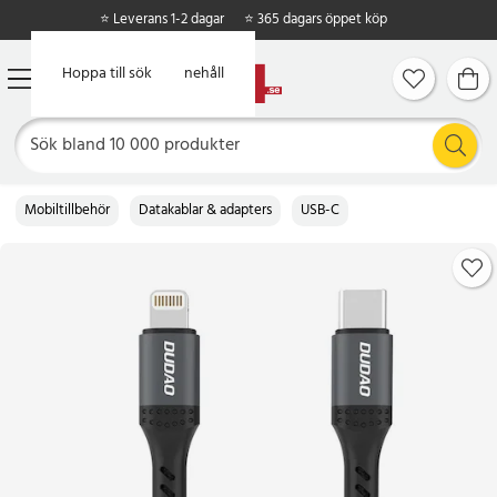
⭐ Leverans 1-2 dagar
⭐ 365 dagars öppet köp
Hoppa till huvudinnehåll
Hoppa till sök
Mobiltillbehör
Datakablar & adapters
USB-C