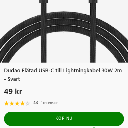
Dudao Flätad USB-C till Lightningkabel 30W 2m
- Svart
49 kr
Pris
:
49 kr
4.0
1 recension
KÖP NU