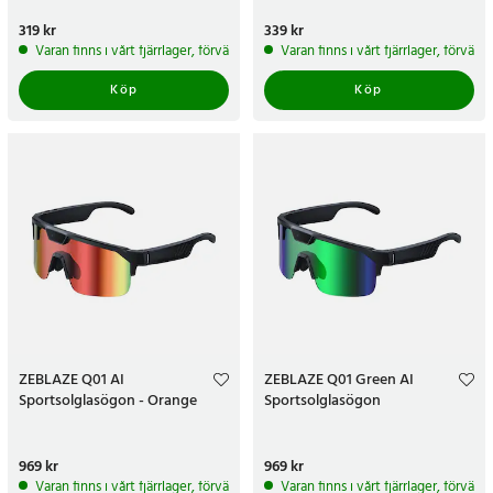
Pris
319 kr
:
319 kr
Pris
339 kr
:
339 kr
Varan finns i vårt fjärrlager, förväntas skickas inom 5-7 arbetsdagar
Varan finns i vårt fjärrlager, förvän
Köp
Köp
ZEBLAZE Q01 AI
ZEBLAZE Q01 Green AI
Sportsolglasögon - Orange
Sportsolglasögon
Pris
969 kr
:
969 kr
Pris
969 kr
:
969 kr
Varan finns i vårt fjärrlager, förväntas skickas inom 5-7 arbetsdagar
Varan finns i vårt fjärrlager, förvän