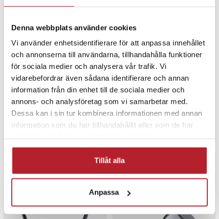
Denna webbplats använder cookies
Vi använder enhetsidentifierare för att anpassa innehållet
och annonserna till användarna, tillhandahålla funktioner
för sociala medier och analysera vår trafik. Vi
Colmi V06 AI
Colmi V06 AI Svarta
Sportsolglasögon (Svarta
Sportsolglasögon
vidarebefordrar även sådana identifierare och annan
med blå linser)
information från din enhet till de sociala medier och
annons- och analysföretag som vi samarbetar med.
Pris
1 099 kr
:
1 099 kr
Pris
1 129 kr
:
1 129 kr
Dessa kan i sin tur kombinera informationen med annan
Varan finns i vårt fjärrlager, förväntas skickas inom 5-7 arbetsdagar
Varan finns i vårt fjärrlager, förvän
information som du har tillhandahållit eller som de har
Köp
Köp
samlat in när du har använt deras tjänster.
Tillåt alla
Anpassa