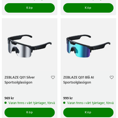
Köp
Köp
ZEBLAZE Q01 Silver
ZEBLAZE Q01 Blå AI
Sportsolglasögon
Sportsolglasögon
Pris
969 kr
:
969 kr
Pris
999 kr
:
999 kr
Varan finns i vårt fjärrlager, förväntas skickas inom 5-7 arbetsdagar
Varan finns i vårt fjärrlager, förvän
Köp
Köp