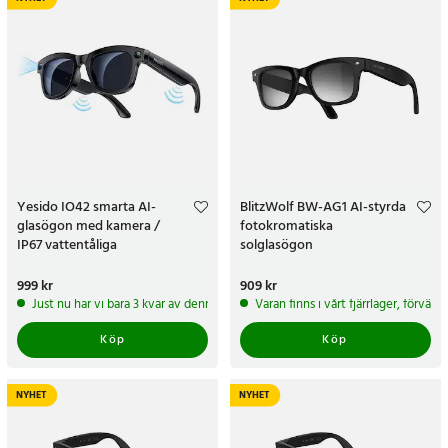
Yesido IO42 smarta AI-
BlitzWolf BW-AG1 AI-styrda
glasögon med kamera /
fotokromatiska
IP67 vattentåliga
solglasögon
smartglasögon med mikrofon /
WiFi-överföring
Pris
999 kr
:
999 kr
Pris
909 kr
:
909 kr
Just nu har vi bara 3 kvar av denna produkt
Varan finns i vårt fjärrlager, förvän
Köp
Köp
NYHET
NYHET