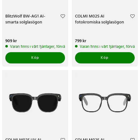
BlitzWolf BW-AG1 AI-
COLMI M02S AI
smarta solglasögon
fotokromiska solglasögon
Pris
909 kr
:
909 kr
Pris
799 kr
:
799 kr
Varan finns i vårt fjärrlager, förväntas skickas inom 5-7 arbetsdagar
Varan finns i vårt fjärrlager, förvän
Köp
Köp