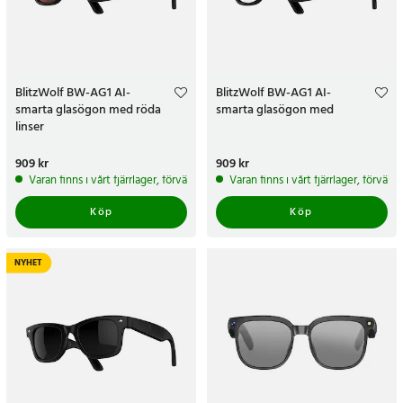
BlitzWolf BW-AG1 AI-
BlitzWolf BW-AG1 AI-
smarta glasögon med röda
smarta glasögon med
linser
Pris
909 kr
:
909 kr
Pris
909 kr
:
909 kr
Varan finns i vårt fjärrlager, förväntas skickas inom 5-7 arbetsdagar
Varan finns i vårt fjärrlager, förvän
Köp
Köp
NYHET