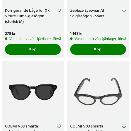
Korrigerande båge för XR
Zeblaze Eyewear AI
Viture Luma-glasögon
Solglasögon - Svart
(storlek M)
Pris
279 kr
:
279 kr
Pris
1 149 kr
:
1 149 kr
Varan finns i vårt fjärrlager, förväntas skickas inom 5-7 arbetsdagar
Varan finns i vårt fjärrlager, förvän
Köp
Köp
COLMI V03 smarta
COLMI V03 smarta