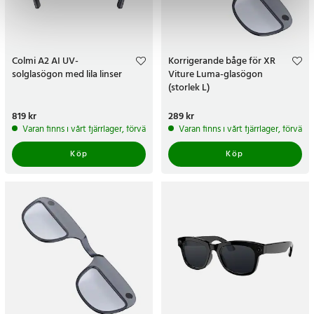
Colmi A2 AI UV-
Korrigerande båge för XR
solglasögon med lila linser
Viture Luma-glasögon
(storlek L)
Pris
819 kr
:
819 kr
Pris
289 kr
:
289 kr
Varan finns i vårt fjärrlager, förväntas skickas inom 5-7 arbetsdagar
Varan finns i vårt fjärrlager, förvän
Köp
Köp