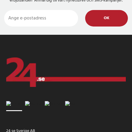
erbjudanden Anmäl dig till vårt nyhetsbrev och SMS-kampanjer.
OK
24 se Sverige AB