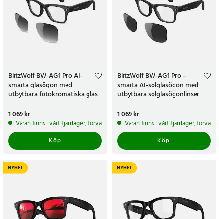
BlitzWolf BW-AG1 Pro AI-
BlitzWolf BW-AG1 Pro –
smarta glasögon med
smarta AI-solglasögon med
utbytbara fotokromatiska glas
utbytbara solglasögonlinser
Pris
1 069 kr
:
1 069 kr
Pris
1 069 kr
:
1 069 kr
Varan finns i vårt fjärrlager, förväntas skickas inom 5-7 arbetsdagar
Varan finns i vårt fjärrlager, förvän
Köp
Köp
NYHET
NYHET