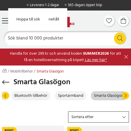
⭐ Leverans 1-2 dagar
⭐ 365 dagars öppet köp
Hoppa till huvudinnehåll
Hoppa till sök
Handla för över 299 kr och använd koden
SUMMER2026
för att
få en hotellövernattning på köpet!
Läs mer här*
Mobiltillbehör
Smarta Glasögon
Smarta Glasögon
dd
Bluetooth tillbehör
Sportarmband
Smarta Glasögon
Sortera efter
NYHET
NYHET