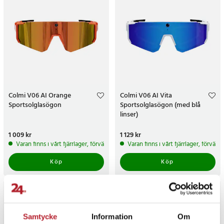
Colmi V06 AI Orange
Colmi V06 AI Vita
Sportsolglasögon
Sportsolglasögon (med blå
linser)
Pris
1 009 kr
:
1 009 kr
Pris
1 129 kr
:
1 129 kr
Varan finns i vårt fjärrlager, förväntas skickas inom 5-7 arbetsdagar
Varan finns i vårt fjärrlager, förvän
Köp
Köp
Samtycke
Information
Om