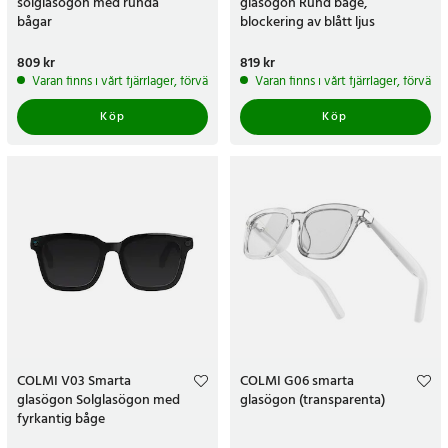
solglasögon med runda
glasögon Rund båge,
bågar
blockering av blått ljus
Pris
809 kr
:
809 kr
Pris
819 kr
:
819 kr
Varan finns i vårt fjärrlager, förväntas skickas inom 5-7 arbetsdagar
Varan finns i vårt fjärrlager, förvän
Köp
Köp
COLMI V03 Smarta
COLMI G06 smarta
glasögon Solglasögon med
glasögon (transparenta)
fyrkantig båge