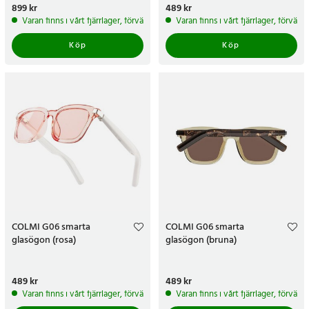
Pris
899 kr
:
899 kr
Pris
489 kr
:
489 kr
Varan finns i vårt fjärrlager, förväntas skickas inom 5-7 arbetsdagar
Varan finns i vårt fjärrlager, förvän
Köp
Köp
COLMI G06 smarta
COLMI G06 smarta
glasögon (rosa)
glasögon (bruna)
Pris
489 kr
:
489 kr
Pris
489 kr
:
489 kr
Varan finns i vårt fjärrlager, förväntas skickas inom 5-7 arbetsdagar
Varan finns i vårt fjärrlager, förvän