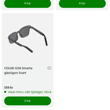
Köp
Köp
COLMI G06 Smarta
glasögon Svart
Pris
559 kr
:
559 kr
Varan finns i vårt fjärrlager, förväntas skickas inom 5-7 arbetsdagar
Köp