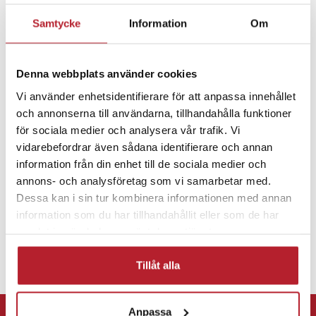
- Anslutningstyp: USB-C
Samtycke
Information
Om
- Maximal effekt: 30W
Fortsätt att fynda
- Kabelängd: 2 meter
- Material: Kolfiberflätning
Mobiltillbehör
Mobilladdare
USB-C laddare
- Laddningsteknik: Power Delivery (PD)
Denna webbplats använder cookies
Vi använder enhetsidentifierare för att anpassa innehållet
Artikelnummer
:
118145
och annonserna till användarna, tillhandahålla funktioner
Datakablar & adapters
USB-C
för sociala medier och analysera vår trafik. Vi
vidarebefordrar även sådana identifierare och annan
information från din enhet till de sociala medier och
annons- och analysföretag som vi samarbetar med.
Dessa kan i sin tur kombinera informationen med annan
information som du har tillhandahållit eller som de har
samlat in när du har använt deras tjänster.
Tillåt alla
⭐ 365 dagars öppet köp
Anpassa