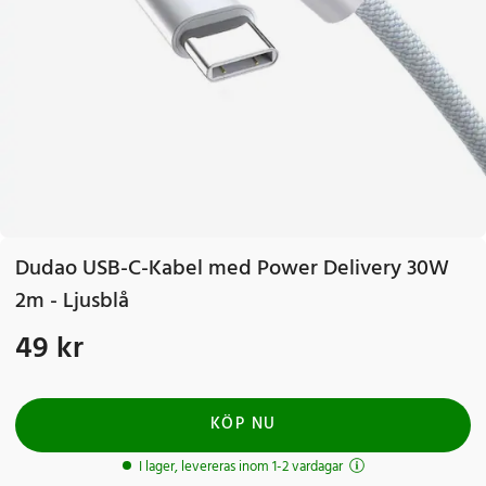
Dudao USB-C-Kabel med Power Delivery 30W
2m - Ljusblå
49 kr
Pris
:
49 kr
KÖP NU
I lager, levereras inom 1-2 vardagar