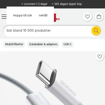
⭐ Leverans 1-2 dagar
⭐ 365 dagars öppet köp
Hoppa till huvudinnehåll
Hoppa till sök
Mobiltillbehör
Datakablar & adapters
USB-C