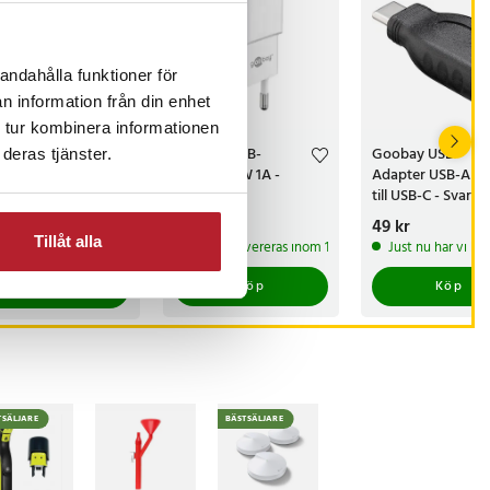
andahålla funktioner för
n information från din enhet
-
45
%
 tur kombinera informationen
rt Bluetooth
Goobay USB-
Goobay USB-
deras tjänster.
der-
Laddare 5W 1A -
Adapter USB-A 3.
kelfinnare med
Vit
till USB-C - Svart
etooth
arande pris
 kr
:
Pris
69 kr
:
69 kr
Pris
49 kr
:
49 kr
199 kr
 kr
Tidigare pris
:
Tillåt alla
 produkt
I lager, levereras inom 1-2 vardagar
Just nu har vi ba
 lager, levereras inom 1-2 vardagar
kr
Köp
Köp
Köp
TSÄLJARE
BÄSTSÄLJARE