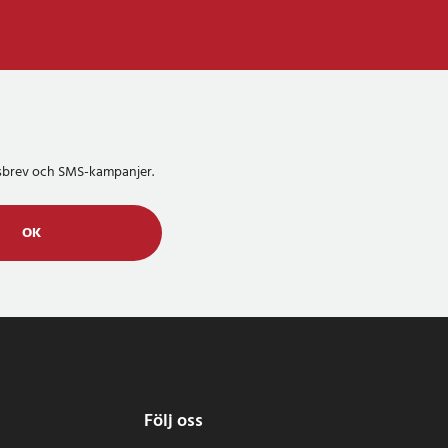
etsbrev och SMS-kampanjer.
OK
Följ oss