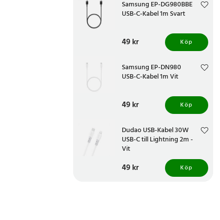
Samsung EP-DG980BBE
USB-C-Kabel 1m Svart
Pris
49 kr
:
49 kr
Köp
Samsung EP-DN980
USB-C-Kabel 1m Vit
Pris
49 kr
:
49 kr
Köp
Dudao USB-Kabel 30W
USB-C till Lightning 2m -
Vit
Pris
49 kr
:
49 kr
Köp