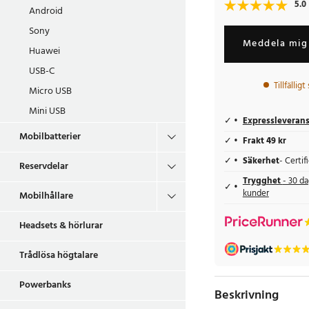
5.0
Android
Sony
Meddela mig 
Huawei
USB-C
Tillfällig
Micro USB
Mini USB
Expressleveran
Mobilbatterier
Frakt 49 kr
Säkerhet
- Certi
Reservdelar
Trygghet
- 30 da
kunder
Mobilhållare
Headsets & hörlurar
Trådlösa högtalare
Powerbanks
Beskrivning