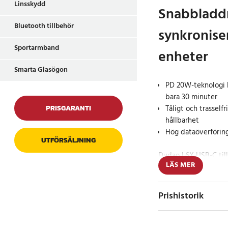
Linsskydd
Snabbladdn
Bluetooth tillbehör
synkronise
Sportarmband
enheter
Smarta Glasögon
PD 20W-teknologi l
bara 30 minuter
Tåligt och trasselfr
PRISGARANTI
hållbarhet
Hög dataöverföring
UTFÖRSÄLJNING
Dudao L6X USB-C till
LÄS MER
lösningen för snabb 
dataöverföring mella
Power Delivery (PD) 
Prishistorik
1% till 50% på endast
idealisk för dig som
laddning. Den flexibl