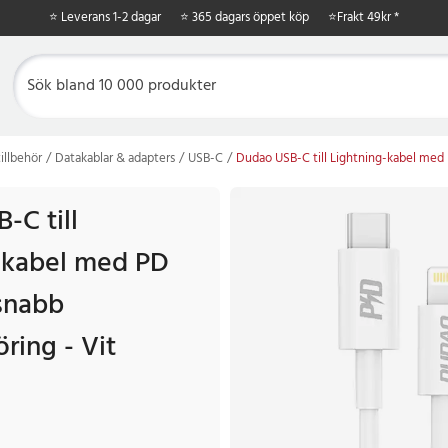
⭐ Leverans 1-2 dagar
⭐ 365 dagars öppet köp
⭐
Frakt 49kr *
illbehör
Datakablar & adapters
USB-C
Dudao USB-C till Lightning-kabel med 
-C till
-kabel med PD
snabb
ring - Vit