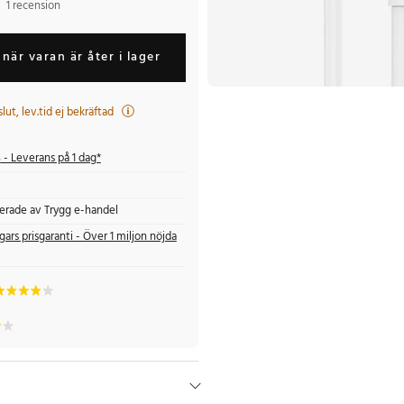
1 recension
när varan är åter i lager
t slut, lev.tid ej bekräftad
s
- Leverans på 1 dag*
fierade av Trygg e-handel
gars prisgaranti - Över 1 miljon nöjda