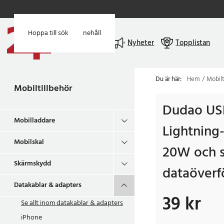
Hoppa till huvudinnehåll
Hoppa till sök
Meny
Nyheter
Topplistan
Du är här:
Hem
Mobilt
Mobiltillbehör
Dudao USB
Mobilladdare
Lightning
Mobilskal
20W och 
Skärmskydd
dataöverfö
Datakablar & adapters
39 kr
Pris
:
39 kr
Se allt inom
datakablar & adapters
iPhone