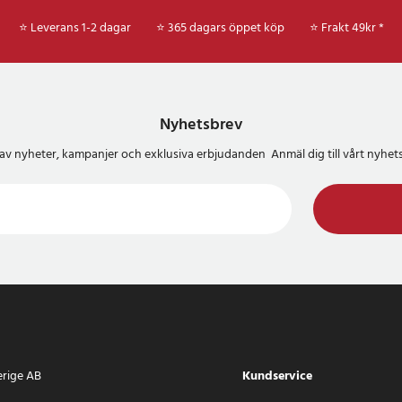
⭐ Leverans 1-2 dagar
⭐ 365 dagars öppet köp
⭐
Frakt 49kr *
Nyhetsbrev
del av nyheter, kampanjer och exklusiva erbjudanden Anmäl dig till vårt nyh
erige AB
Kundservice