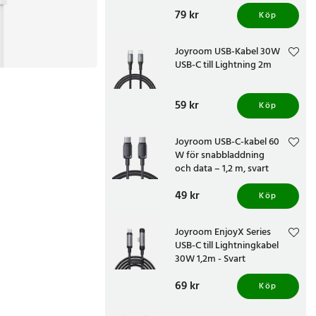
Pris
79 kr
:
79 kr
Köp
Joyroom USB-Kabel 30W
USB-C till Lightning 2m
Pris
59 kr
:
59 kr
Köp
Joyroom USB-C-kabel 60
W för snabbladdning
och data – 1,2 m, svart
Pris
49 kr
:
49 kr
Köp
Joyroom EnjoyX Series
USB-C till Lightningkabel
30W 1,2m - Svart
Pris
69 kr
:
69 kr
Köp