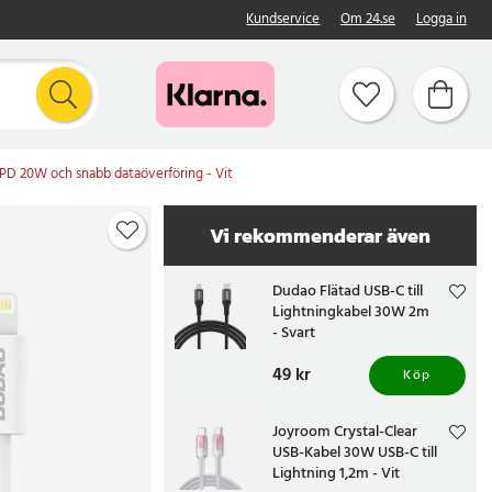
Kundservice
Om 24.se
Logga in
PD 20W och snabb dataöverföring - Vit
Vi rekommenderar även
Dudao Flätad USB-C till
Lightningkabel 30W 2m
- Svart
Pris
49 kr
:
49 kr
Köp
Joyroom Crystal-Clear
USB-Kabel 30W USB-C till
Lightning 1,2m - Vit