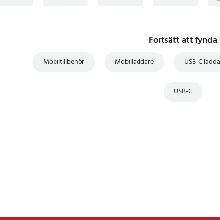
rkt val för både hemmet och
Fortsätt att fynda
Mobiltillbehör
Mobilladdare
USB-C ladda
ill Lightning
USB-C
wer Delivery (PD) 20W
tighet: 480 Mbps (USB 2.0)
3