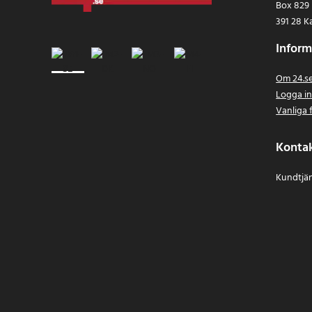
Box 829
391 28 K
Inform
Om 24.s
Logga i
Vanliga 
Konta
Kundtjän