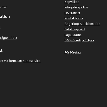
Köpvillkor
almar
Integritetspolicy
Leveranser
ation
Kontakta oss
Ångerköp & Reklamation
e
Betalningssätt
n
Lagerstatus
frågor - FAQ
FAQ - Vanliga Frågor
kt
För företag
st via formulär:
Kundservice