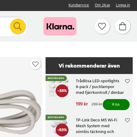
Kundservice
Om 24.se
Logga in
Vi rekommenderar även
BÄSTSÄLJARE
Trådlösa LED-spotlights
6-pack / pucklampor
-
33
%
med fjärrkontroll / dimbar
skåpbelysning
Nuvarande pris
199 kr
:
299 kr
Köp
199 kr
Tidigare pris
:
299 kr
BÄSTSÄLJARE
TP-Link Deco M5 Wi-Fi
Mesh System med
-
53
%
sömlös täckning och