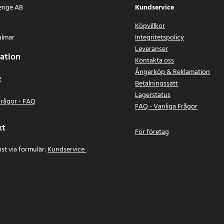
erige AB
Kundservice
Köpvillkor
almar
Integritetspolicy
Leveranser
ation
Kontakta oss
Ångerköp & Reklamation
e
Betalningssätt
n
Lagerstatus
frågor - FAQ
FAQ - Vanliga Frågor
kt
För företag
st via formulär:
Kundservice