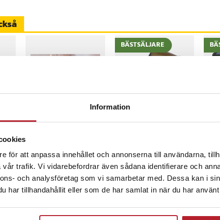
ens påfrestningar.
ckså
B-C till USB-C
BÄSTSÄLJARE
BÄ
58
8
%
Information
Värdebevis
Rullande knivslip /
Sol
Hotellövernattning
magnetiskt
för
slipstöd /
IP6
cookies
diamantbryne
solc
Pris
1 500 kr
:
1 500 kr
Pris
249 kr
:
249 kr
Nuv
299
e för att anpassa innehållet och annonserna till användarna, tillh
bil
400/1000 / knivvässare
sta
s
:
299
I lager, levereras inom 1-2 vardagar
Kommer i lager 2026-08-14
inom 1-2 vardagar
I
529
med fasta vinklar
vår trafik. Vi vidarebefordrar även sådana identifierare och anna
nnons- och analysföretag som vi samarbetar med. Dessa kan i sin
Köp
Köp
har tillhandahållit eller som de har samlat in när du har använt 