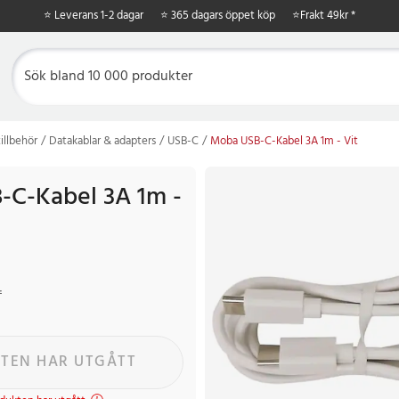
⭐ Leverans 1-2 dagar
⭐ 365 dagars öppet köp
⭐
Frakt 49kr *
illbehör
Datakablar & adapters
USB-C
Moba USB-C-Kabel 3A 1m - Vit
C-Kabel 3A 1m -
r
Tidigare pris
:
99 kr
r
TEN HAR UTGÅTT