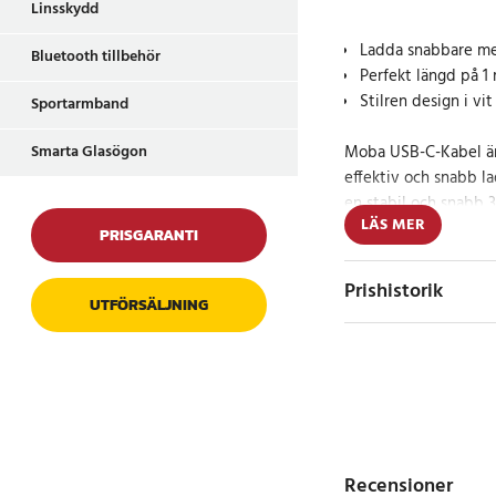
Linsskydd
Ladda snabbare me
Bluetooth tillbehör
Perfekt längd på 1
Stilren design i v
Sportarmband
Smarta Glasögon
Moba USB-C-Kabel är d
effektiv och snabb la
en stabil och snabb 
LÄS MER
är perfekt för alla d
PRISGARANTI
Dess 1 meter långa l
balansen mellan flex
Prishistorik
den vita färgen ger e
UTFÖRSÄLJNING
sammanhang.
Teknik som hålle
Denna kabel är inte 
byggd för att hålla.
Recensioner
slitstark kabelstruk