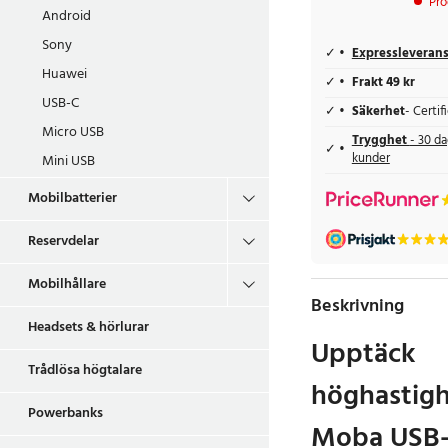
Pro
Android
Sony
Expressleveran
Huawei
Frakt 49 kr
USB-C
Säkerhet
- Certi
Micro USB
Trygghet
- 30 da
kunder
Mini USB
Mobilbatterier
Reservdelar
Mobilhållare
Beskrivning
Headsets & hörlurar
Upptäck
Trådlösa högtalare
höghastig
Powerbanks
Moba USB-