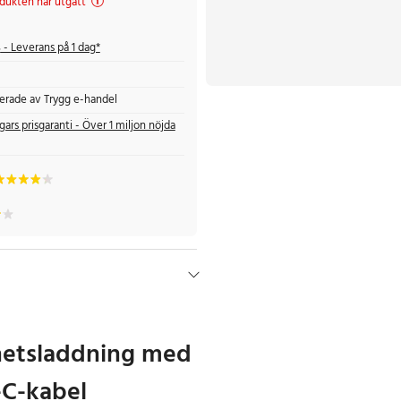
dukten har utgått
s
- Leverans på 1 dag*
fierade av Trygg e-handel
gars prisgaranti - Över 1 miljon nöjda
hetsladdning med
C-kabel