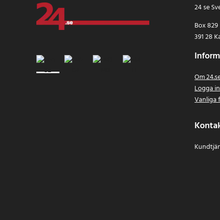
24 se Sv
Box 829
391 28 K
Inform
Om 24.s
Logga i
Vanliga 
Konta
Kundtjän