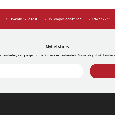
⭐ Leverans 1-2 dagar
⭐ 365 dagars öppet köp
⭐
Frakt 49kr *
Nyhetsbrev
del av nyheter, kampanjer och exklusiva erbjudanden Anmäl dig till vårt nyh