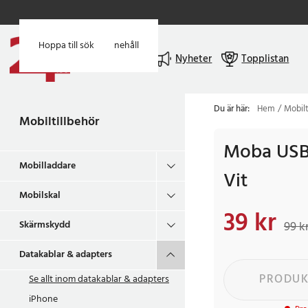
Hoppa till huvudinnehåll
Hoppa till sök
Meny
Nyheter
Topplistan
Du är här:
Hem
Mobilt
Mobiltillbehör
Moba USB-
Mobilladdare
Vit
Mobilskal
39 kr
Nuvarande pris
:
39 k
Skärmskydd
99 k
Datakablar & adapters
PRODUK
Se allt inom
datakablar & adapters
iPhone