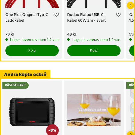
- Garanti: 12 månader
Artikelnummer
:
119138
One Plus Original Typ-C
Dudao Flätad USB-C-
On
Laddkabel
Kabel 60W 2m - Svart
1,
Pris
79 kr
:
79 kr
Pris
49 kr
:
49 kr
Pri
99 
I lager, levereras inom 1-2 vardagar
I lager, levereras inom 1-2 vardagar
Köp
Köp
Andra köpte också
BÄSTSÄLJARE
BÄS
-
8
%