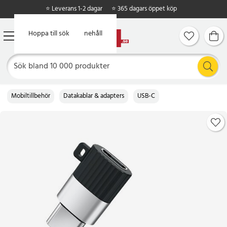
⭐ Leverans 1-2 dagar
⭐ 365 dagars öppet köp
Hoppa till huvudinnehåll
Hoppa till sök
Mobiltillbehör
Datakablar & adapters
USB-C