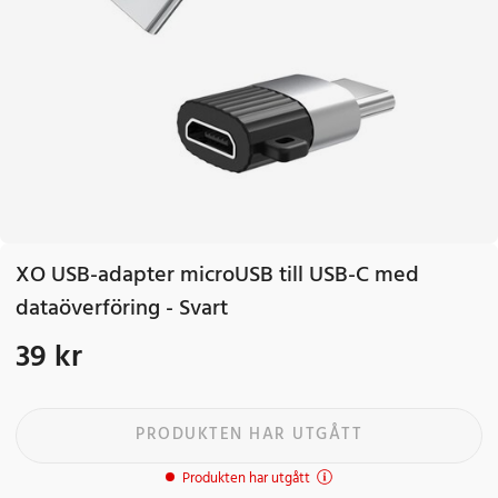
XO USB-adapter microUSB till USB-C med
dataöverföring - Svart
39 kr
Pris
:
39 kr
PRODUKTEN HAR UTGÅTT
Produkten har utgått