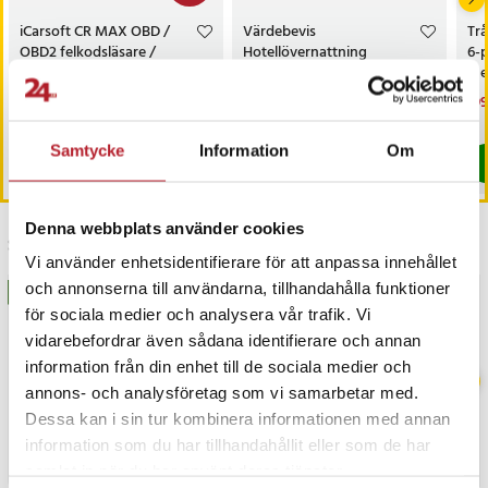
iCarsoft CR MAX OBD /
Värdebevis
Trå
OBD2 felkodsläsare /
Hotellövernattning
6-
bildiagnosverktyg /
med
diagnosverktyg för bil
sk
Nuvarande pris
3 698 kr
:
Pris
1 500 kr
:
1 500 kr
Nu
199
3 999 kr
3 698 kr
Tidigare pris
:
3 999 kr
199
I lager, levereras inom 1-2 vardagar
I lager, levereras inom 1-2 vardagar
Samtycke
Information
Om
Köp
Köp
Denna webbplats använder cookies
Senast besökta
Vi använder enhetsidentifierare för att anpassa innehållet
och annonserna till användarna, tillhandahålla funktioner
BÄSTSÄLJARE
BÄSTSÄLJARE
för sociala medier och analysera vår trafik. Vi
vidarebefordrar även sådana identifierare och annan
information från din enhet till de sociala medier och
annons- och analysföretag som vi samarbetar med.
Dessa kan i sin tur kombinera informationen med annan
information som du har tillhandahållit eller som de har
samlat in när du har använt deras tjänster.