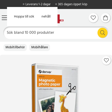
⭐ Leverans 1-2 dagar
⭐ 365 dagars öppet köp
Hoppa till huvudinnehåll
Hoppa till sök
Mobiltillbehör
Mobilhållare