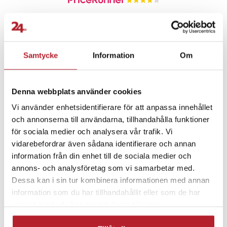
Specifikation
- Modell: Denver PMP-64
Fortsätt att fynda
- Typ: Magnetiskt fotopapper
Samtycke
Information
Om
- Antal: 20 ark
Mobiltillbehör
Datortillbehör
- Egenskap: Magnetbaksida
- Kompatibilitet: Denver MCP-6010
Denna webbplats använder cookies
Kablar & adaptrar
Skrivarkablar
Vi använder enhetsidentifierare för att anpassa innehållet
och annonserna till användarna, tillhandahålla funktioner
Mobilhållare
Till skrivbordet
för sociala medier och analysera vår trafik. Vi
vidarebefordrar även sådana identifierare och annan
information från din enhet till de sociala medier och
Kontorsmaskiner
annons- och analysföretag som vi samarbetar med.
Dessa kan i sin tur kombinera informationen med annan
information som du har tillhandahållit eller som de har
samlat in när du har använt deras tjänster.