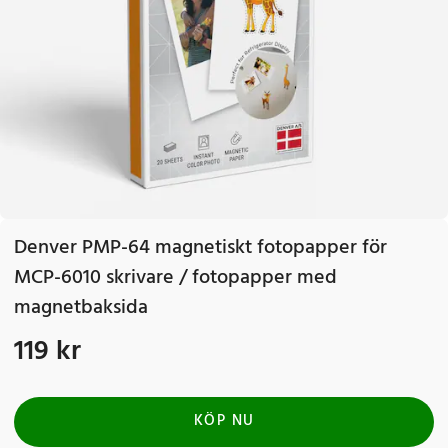
Denver PMP-64 magnetiskt fotopapper för
MCP-6010 skrivare / fotopapper med
magnetbaksida
119 kr
Pris
:
119 kr
KÖP NU