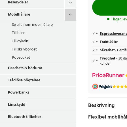
Reservdelar
Mobilhållare
I lager, l
Se allt inom
mobilhållare
Till bilen
Expressleveran
Till cykeln
Frakt 49 kr
Till skrivbordet
Säkerhet
- Certi
Popsocket
Trygghet
- 30 da
kunder
Headsets & hörlurar
Trådlösa högtalare
Powerbanks
Beskrivning
Linsskydd
Flexibel mobilhål
Bluetooth tillbehör