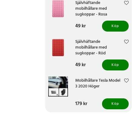
Självhäftande
mobilhållare med
sugkoppar - Rosa
Pris
49 kr
:
49 kr
Köp
Självhäftande
mobilhållare med
sugkoppar - Röd
Pris
49 kr
:
49 kr
Köp
Mobilhållare Tesla Model
3 2020 Höger
Pris
179 kr
:
179 kr
Köp