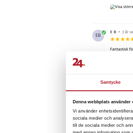
E B
•
3 år s
EB
Fantastisk f
vända på den
Sven-Erik 
SW
Samtycke
utmärkt hjäl
Denna webbplats använder 
Vi använder enhetsidentifierar
sociala medier och analysera 
Yvonne Steg
Y
till de sociala medier och a
med annan information som du 