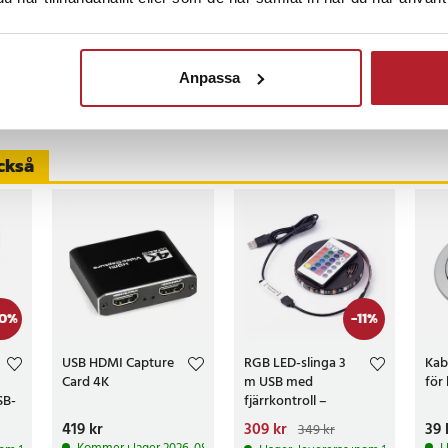
ar inte hunnit använda den så mycket
Anpassa
censioner
ckså
0
%
-
11
%
USB HDMI Capture
RGB LED-slinga 3
Kab
Card 4K
m USB med
för
SB-
fjärrkontroll –
vattentät
Pris
419 kr
:
419 kr
Nuvarande pris
309 kr
:
Pri
39 
349 kr
309 kr
Tidigare pris
: