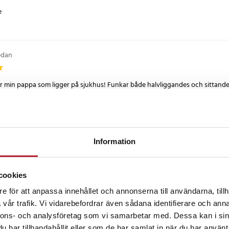
edan
ör min pappa som ligger på sjukhus! Funkar både halvliggandes och sittand
 och ”ställa” den som en ”kobra” på magen och hålla i den. Utmärkt!
W
•
3 år sedan
Information
pmedel när man delvis är sängliggande o behöver telefon för att fördriva tid
cookies
e för att anpassa innehållet och annonserna till användarna, tillh
vår trafik. Vi vidarebefordrar även sådana identifierare och anna
er carnö
•
5 år sedan
nnons- och analysföretag som vi samarbetar med. Dessa kan i sin
har tillhandahållit eller som de har samlat in när du har använt 