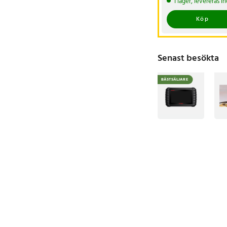
I lager, levereras 
199 kr
Köp
Senast besökta
BÄSTSÄLJARE