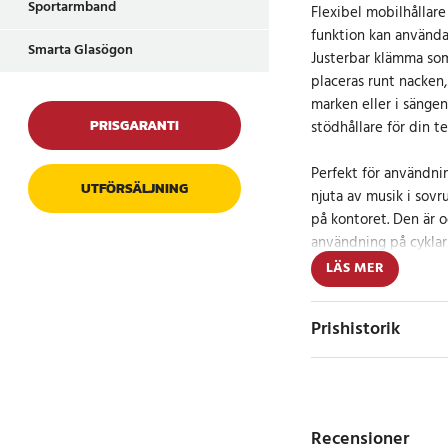
Sportarmband
Flexibel mobilhållar
funktion kan använda
Smarta Glasögon
Justerbar klämma som
placeras runt nacken,
marken eller i sängen
PRISGARANTI
stödhållare för din te
Perfekt för användnin
UTFÖRSÄLJNING
njuta av musik i sovr
på kontoret. Den är o
användning på cyklar e
problem och låter dit
LÄS MER
roligt
Prishistorik
Funkar bra till Apple
Plus , iPhone 7 , iPho
iPhone 6 Plus , iPhone
iPhone 5
Samsung: Galaxy S9 , 
Recensioner