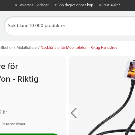
⭐ Leverans 1-2 dagar
⭐ 365 dagars öppet köp
⭐
Frakt 49kr *
illbehör
Mobilhållare
Nackhållare för Mobiltelefon - Riktig Handsfree
e för
on - Riktig
kr
Tidigare pris
:
349 kr
9 kr
21 recensioner