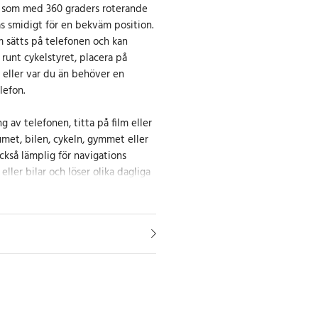
e som med 360 graders roterande
s smidigt för en bekväm position.
 sätts på telefonen och kan
 runt cykelstyret, placera på
 eller var du än behöver en
lefon.
g av telefonen, titta på film eller
umet, bilen, cykeln, gymmet eller
ckså lämplig för navigations
ller bilar och löser olika dagliga
t liv bli lite mera bekvämt och
: iPhone X , iPhone 8 , iPhone 8
ne 7 Plus , iPhone SE , iPhone 6s ,
 6 , iPhone 5S , iPhone 5C ,
Galaxy S9+ , Note 8 , Galaxy S8