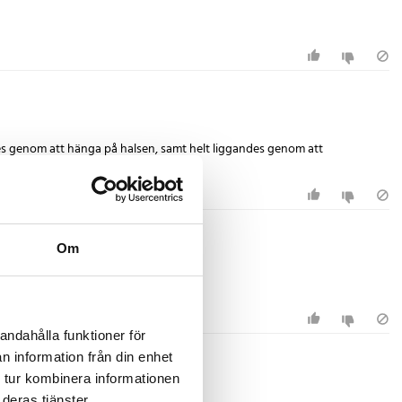
es genom att hänga på halsen, samt helt liggandes genom att
Om
en med. an slipper kramp i armar osv.
andahålla funktioner för
n information från din enhet
 tur kombinera informationen
deras tjänster.