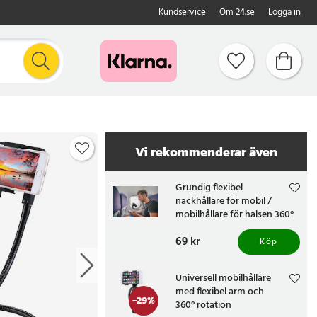
Kundservice
Om 24.se
Logga in
Vi rekommenderar även
Grundig flexibel
nackhållare för mobil /
mobilhållare för halsen 360°
/ justerbar
Pris
69 kr
:
69 kr
smartphonehållare
Köp
Universell mobilhållare
med flexibel arm och
-
29
%
360° rotation