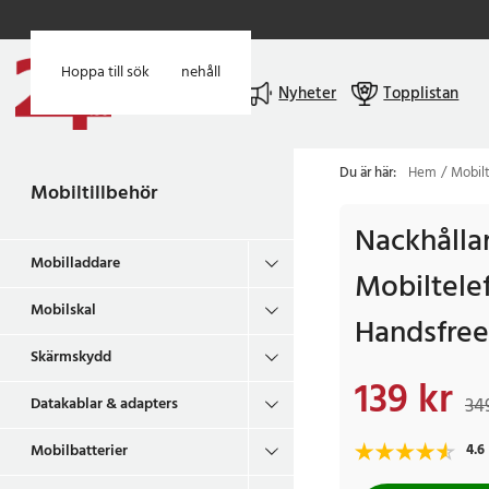
Hoppa till huvudinnehåll
Hoppa till sök
Meny
Nyheter
Topplistan
Du är här:
Hem
Mobilt
Mobiltillbehör
Nackhållar
Mobilladdare
Mobiltelef
Mobilskal
Handsfree
Skärmskydd
139 kr
Nuvarande pris
:
139 
34
Datakablar & adapters
Mobilbatterier
4.6