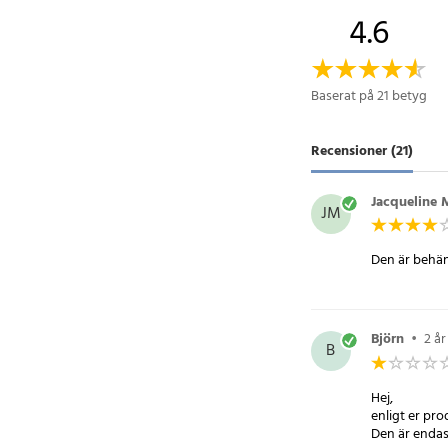
Active , Galaxy S8 , 
4.6
G955U , Galaxy Note 7
J7 (2016) , Galaxy S7 
Note 5
Baserat på 21 betyg
Klämman är justerbar
Vikt 470g
Recensioner (21)
Artikelnummer
:
73867
Jacqueline 
JM
Den är behänd
Björn
•
2 å
B
Hej,
enligt er pr
Den är endas