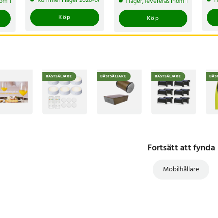
Kommer i lager 2026-08-12
I
inom 1-2 vardagar
I lager, levereras inom 1-2 vardagar
349 kr
Köp
Köp
BÄSTSÄLJARE
BÄSTSÄLJARE
BÄSTSÄLJARE
BÄS
Fortsätt att fynda
Mobilhållare