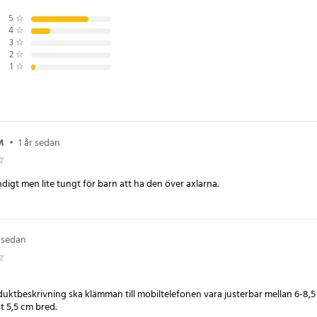
Galaxy S8+ / G955F , Galaxy S8+ /
 , Galaxy C5 , Galaxy C7 , Galaxy
5
☆
4
☆
Edge , Galaxy J1 (2016) , Galaxy
3
☆
2
☆
1
☆
 mellan 6-8.5 cm
M
•
1 år sedan
igt men lite tungt för barn att ha den över axlarna.
r sedan
oduktbeskrivning ska klämman till mobiltelefonen vara justerbar mellan 6-8,
t 5,5 cm bred.