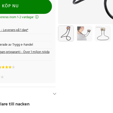
KÖP NU
evereras inom 1-2 vardagar
s
- Leverans på 1 dag*
fierade av Trygg e-handel
gars prisgaranti - Över 1 miljon nöjda
lare till nacken