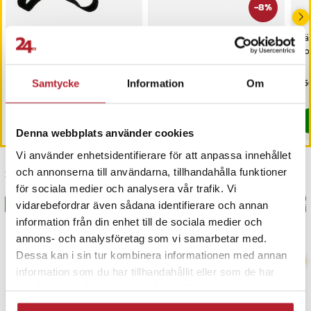
-
8
%
Bröstsele med
iCarsoft CR MAX OBD /
Vä
mobilhållare för
OBD2 felkodsläsare /
Hot
smartphones 4–6,5"
bildiagnosverktyg /
diagnosverktyg för bil
Pris
229 kr
:
229 kr
Nuvarande pris
3 698 kr
:
Pri
1 5
3 999 kr
Samtycke
Information
Om
3 698 kr
Tidigare pris
:
3 999 kr
I lager, levereras inom 1-2 vardagar
I lager, levereras inom 1-2 vardagar
Köp
Köp
Denna webbplats använder cookies
Vi använder enhetsidentifierare för att anpassa innehållet
och annonserna till användarna, tillhandahålla funktioner
Senast besökta
för sociala medier och analysera vår trafik. Vi
BÄSTSÄLJARE
BÄSTSÄLJARE
BÄS
vidarebefordrar även sådana identifierare och annan
information från din enhet till de sociala medier och
annons- och analysföretag som vi samarbetar med.
Dessa kan i sin tur kombinera informationen med annan
information som du har tillhandahållit eller som de har
samlat in när du har använt deras tjänster.