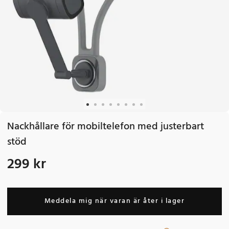
Nackhållare för mobiltelefon med justerbart
stöd
299 kr
Pris
:
299 kr
Meddela mig när varan är åter i lager