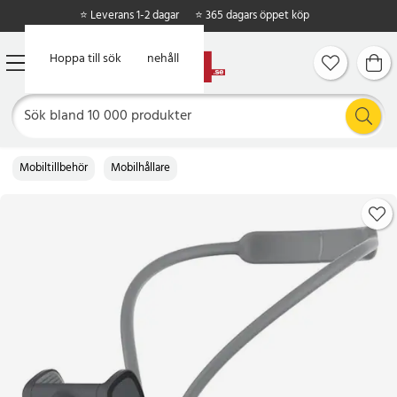
⭐ Leverans 1-2 dagar
⭐ 365 dagars öppet köp
Hoppa till huvudinnehåll
Hoppa till sök
Mobiltillbehör
Mobilhållare