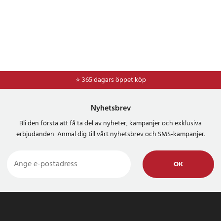
⭐ 365 dagars öppet köp
⭐
Frakt 49kr *
Nyhetsbrev
Bli den första att få ta del av nyheter, kampanjer och exklusiva
erbjudanden Anmäl dig till vårt nyhetsbrev och SMS-kampanjer.
OK