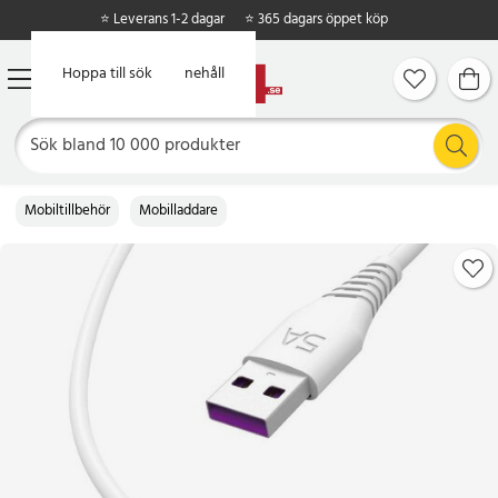
⭐ Leverans 1-2 dagar
⭐ 365 dagars öppet köp
Hoppa till huvudinnehåll
Hoppa till sök
Mobiltillbehör
Mobilladdare