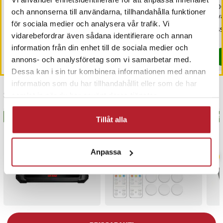
Kabel 60W 2m - Svart
till Lightning 5A 2m - Vit
20
och annonserna till användarna, tillhandahålla funktioner
Sva
för sociala medier och analysera vår trafik. Vi
Pris
49 kr
:
49 kr
Pris
59 kr
:
59 kr
Pri
149
vidarebefordrar även sådana identifierare och annan
I lager, levereras inom 1-2 vardagar
I lager, levereras inom 1-2 vardagar
information från din enhet till de sociala medier och
Köp
Köp
annons- och analysföretag som vi samarbetar med.
Dessa kan i sin tur kombinera informationen med annan
information som du har tillhandahållit eller som de har
Senast besökta
samlat in när du har använt deras tjänster.
BÄSTSÄLJARE
BÄSTSÄLJARE
BÄS
Tillåt alla
Anpassa