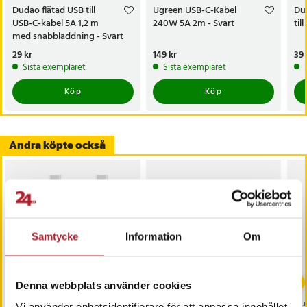
Dudao flätad USB till
Ugreen USB-C-Kabel
Du
USB-C-kabel 5A 1,2 m
240W 5A 2m - Svart
til
med snabbladdning - Svart
Pris
29 kr
:
29 kr
Pris
149 kr
:
149 kr
Pri
39 
Sista exemplaret
Sista exemplaret
Köp
Köp
Andra köpte också
Samtycke
Information
Om
Denna webbplats använder cookies
Dudao Flätad USB-C-
Dudao USB-Kabel - USB
Du
Vi använder enhetsidentifierare för att anpassa innehållet