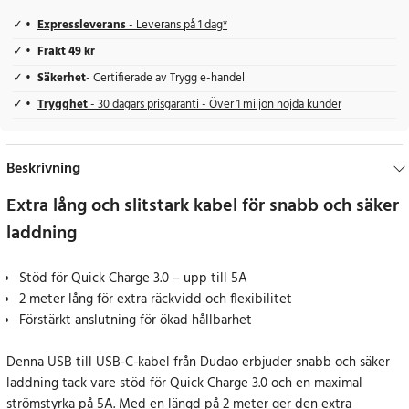
Expressleverans
- Leverans på 1 dag*
Frakt 49 kr
Säkerhet
- Certifierade av Trygg e-handel
Trygghet
- 30 dagars prisgaranti - Över 1 miljon nöjda kunder
Beskrivning
Extra lång och slitstark kabel för snabb och säker
laddning
Stöd för Quick Charge 3.0 – upp till 5A
2 meter lång för extra räckvidd och flexibilitet
Förstärkt anslutning för ökad hållbarhet
Denna USB till USB-C-kabel från Dudao erbjuder snabb och säker
laddning tack vare stöd för Quick Charge 3.0 och en maximal
strömstyrka på 5A. Med en längd på 2 meter ger den extra