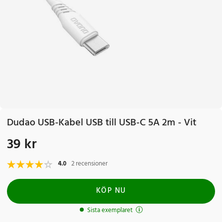
Dudao USB-Kabel USB till USB-C 5A 2m - Vit
39 kr
Pris
:
39 kr
4.0
2 recensioner
KÖP NU
Sista exemplaret