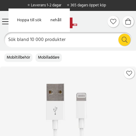
⭐ Leverans 1-2 dagar
⭐ 365 dagars öppet köp
Hoppa till huvudinnehåll
Hoppa till sök
Mobiltillbehör
Mobilladdare