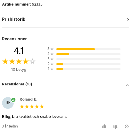
Artikelnummer
:
92335
Prishistorik
Recensioner
4.1
5
☆
4
☆
3
☆
2
☆
1
☆
10 betyg
Recensioner (10)
Roland E.
RE
Billig, bra kvalitet och snabb leverans.
3 år sedan