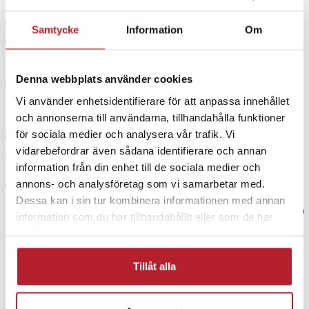
Översatt från norska
•
Visa original
Samtycke
Information
Om
6 månader sedan
Kjellfred N
Denna webbplats använder cookies
KN
Vi använder enhetsidentifierare för att anpassa innehållet
Slutade arbeta efter 3-4 veckor
och annonserna till användarna, tillhandahålla funktioner
för sociala medier och analysera vår trafik. Vi
Översatt från norska
•
Visa original
vidarebefordrar även sådana identifierare och annan
2 år sedan
information från din enhet till de sociala medier och
annons- och analysföretag som vi samarbetar med.
Visa fler recensioner
Dessa kan i sin tur kombinera informationen med annan
Verified by Trustvoice
information som du har tillhandahållit eller som de har
samlat in när du har använt deras tjänster.
PRISGARANTI
Tillåt alla
UTFÖRSÄLJNING