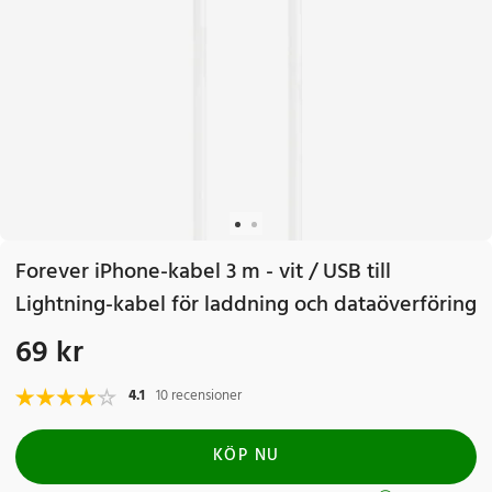
Forever iPhone-kabel 3 m - vit / USB till
Lightning-kabel för laddning och dataöverföring
69 kr
Pris
:
69 kr
4.1
10 recensioner
KÖP NU