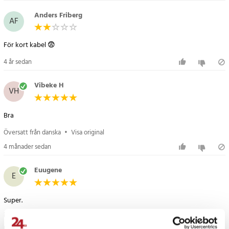
Anders Friberg
AF
För kort kabel 😨
4 år sedan
Vibeke H
VH
Bra
Översatt från danska
•
Visa original
4 månader sedan
Euugene
E
Super.
Mycket nöjd med kabellängden och materialet.
Rekommenderas starkt.