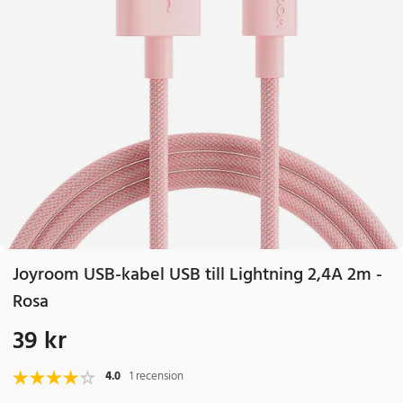
Joyroom USB-kabel USB till Lightning 2,4A 2m -
Rosa
39 kr
Pris
:
39 kr
4.0
1 recension