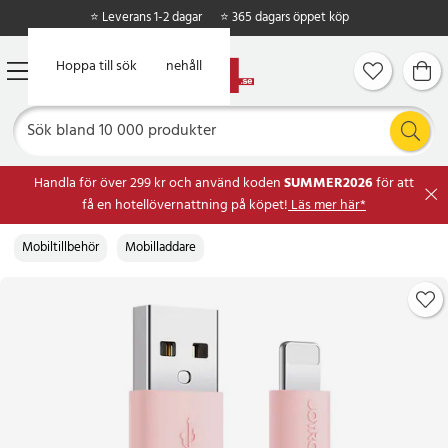
⭐ Leverans 1-2 dagar
⭐ 365 dagars öppet köp
Hoppa till huvudinnehåll
Hoppa till sök
Handla för över 299 kr och använd koden
SUMMER2026
för att
få en hotellövernattning på köpet!
Läs mer här*
Mobiltillbehör
Mobilladdare