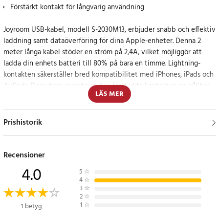
Förstärkt kontakt för långvarig användning
Joyroom USB-kabel, modell S-2030M13, erbjuder snabb och effektiv
laddning samt dataöverföring för dina Apple-enheter. Denna 2
meter långa kabel stöder en ström på 2,4A, vilket möjliggör att
ladda din enhets batteri till 80% på bara en timme. Lightning-
kontakten säkerställer bred kompatibilitet med iPhones, iPads och
AirPods. Dessutom garanterar den förstärkta kontakten en hållbar
LÄS MER
och säker passform i enhetens port.
Elegant och funktionell design
Prishistorik
Utöver dess funktionella fördelar, är denna kabel också en stilfull
accessoar med sin moderna rosa färg och matchande färg på kabel
Recensioner
och kontakt. Den är även tillverkad av slitstarkt TPE-material med
4.0
5
☆
en flätad nylonmantel, vilket bidrar till både estetik och
4
☆
hållbarhet.
3
☆
2
☆
1
☆
1 betyg
Specifikation