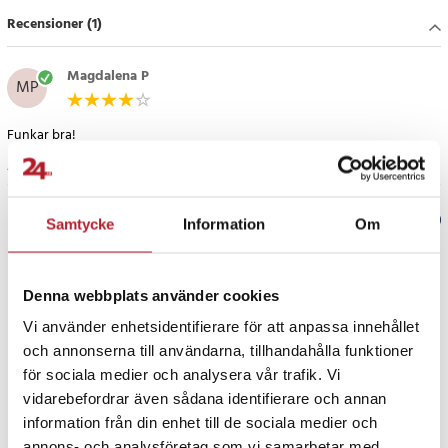
- Märke: Joyroom
Recensioner (1)
- Modell: S-2030M13
- Anslutningar: Lightning, USB-A
- Funktioner: Laddning, datatransmission
Magdalena P
MP
- Ström: 2.4A
- Material: TPE, nylonfläta
Funkar bra!
- Längd: 2 m
- Färg: Rosa
4 månader sedan
Artikelnummer
:
111456
Verified by Trustvoice
Samtycke
Information
Om
PRISGARANTI
Denna webbplats använder cookies
Vi använder enhetsidentifierare för att anpassa innehållet
UTFÖRSÄLJNING
och annonserna till användarna, tillhandahålla funktioner
för sociala medier och analysera vår trafik. Vi
vidarebefordrar även sådana identifierare och annan
information från din enhet till de sociala medier och
annons- och analysföretag som vi samarbetar med.