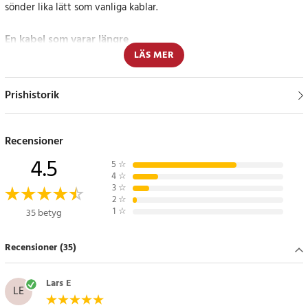
sönder lika lätt som vanliga kablar.
En kabel som varar längre
LÄS MER
Maxlife laddkabel är särskilt framtagen för att hålla längre. Den är
flexibel, vilket innebär att den kan böjas och vridas utan att gå
Prishistorik
sönder. Dessutom är den vita färgen en klassisk och stilren design
som passar bra till alla enheter.
Recensioner
Specifikation
4.5
- Färg: Vit
5
☆
4
☆
- Längd: 3m
3
☆
- Ström: 5V 2A
2
☆
1
☆
35 betyg
Artikelnummer
:
85738
Recensioner (35)
Lars E
LE