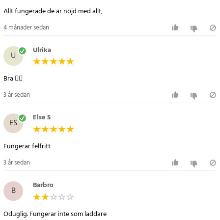
Allt fungerade de är nöjd med allt,
4 månader sedan
Ulrika
U
Bra 👍🏻
3 år sedan
Else S
ES
Fungerar felfritt
3 år sedan
Barbro
B
Oduglig. Fungerar inte som laddare