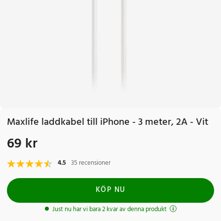
Maxlife laddkabel till iPhone - 3 meter, 2A - Vit
69 kr
Pris
:
69 kr
4.5
35 recensioner
KÖP NU
Just nu har vi bara 2 kvar av denna produkt