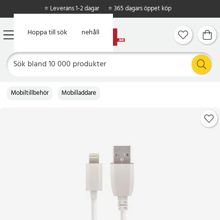
⭐ Leverans 1-2 dagar
⭐ 365 dagars öppet köp
Hoppa till huvudinnehåll
Hoppa till sök
Mobiltillbehör
Mobilladdare