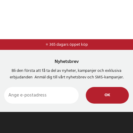
⭐ 365 dagars öppet köp
⭐
Frakt 49kr *
Nyhetsbrev
Bli den första att få ta del av nyheter, kampanjer och exklusiva
erbjudanden Anmäl dig till vårt nyhetsbrev och SMS-kampanjer.
OK