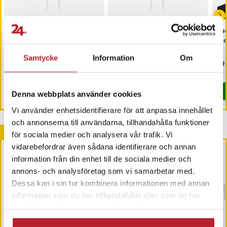
Maxlife laddkabel till
Maxlife laddkabel till
Lad
iPhone - 1 meter, 2A - Vit
iPhone - 1 meter, 1A - Vit
met
Samtycke
Information
Om
Pris
49 kr
:
49 kr
Pris
49 kr
:
49 kr
Pri
69 
I lager, levereras inom 1-2 vardagar
Just nu har vi bara 3 kvar av denna pr
Köp
Köp
Denna webbplats använder cookies
Vi använder enhetsidentifierare för att anpassa innehållet
och annonserna till användarna, tillhandahålla funktioner
Andra köpte också
för sociala medier och analysera vår trafik. Vi
vidarebefordrar även sådana identifierare och annan
information från din enhet till de sociala medier och
annons- och analysföretag som vi samarbetar med.
Dessa kan i sin tur kombinera informationen med annan
information som du har tillhandahållit eller som de har
samlat in när du har använt deras tjänster.
-
40
%