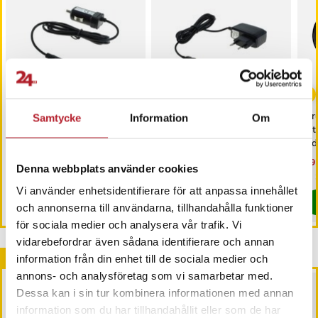
Billaddare till Nokia med
Mini-USB Laddare OTB -
Gr
Samtycke
Information
Om
3,5 mm-kontakt för
1A 5V
– t
snabbladdning
lad
Pris
79 kr
:
79 kr
Pris
129 kr
:
129 kr
Nu
49 
Denna webbplats använder cookies
49 
Just nu har vi bara 3 kvar av denna produkt
I lager, levereras inom 1-2 vardagar
Vi använder enhetsidentifierare för att anpassa innehållet
Köp
Köp
och annonserna till användarna, tillhandahålla funktioner
för sociala medier och analysera vår trafik. Vi
vidarebefordrar även sådana identifierare och annan
Andra köpte också
information från din enhet till de sociala medier och
annons- och analysföretag som vi samarbetar med.
Dessa kan i sin tur kombinera informationen med annan
information som du har tillhandahållit eller som de har