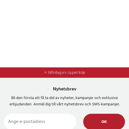
⭐ 365 dagars öppet köp
⭐
Frakt 49kr *
Nyhetsbrev
Bli den första att få ta del av nyheter, kampanjer och exklusiva
erbjudanden Anmäl dig till vårt nyhetsbrev och SMS-kampanjer.
OK