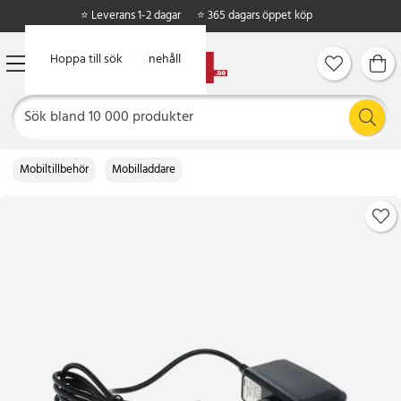
⭐ Leverans 1-2 dagar
⭐ 365 dagars öppet köp
Hoppa till huvudinnehåll
Hoppa till sök
Mobiltillbehör
Mobilladdare