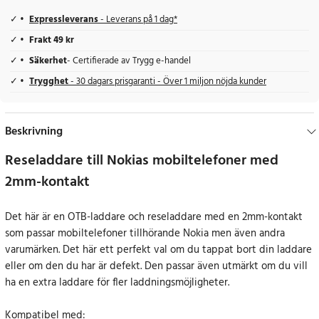
Expressleverans
- Leverans på 1 dag*
Frakt 49 kr
Säkerhet
- Certifierade av Trygg e-handel
Trygghet
- 30 dagars prisgaranti - Över 1 miljon nöjda kunder
Beskrivning
Reseladdare till Nokias mobiltelefoner med
2mm-kontakt
Det här är en OTB-laddare och reseladdare med en 2mm-kontakt
som passar mobiltelefoner tillhörande Nokia men även andra
varumärken. Det här ett perfekt val om du tappat bort din laddare
eller om den du har är defekt. Den passar även utmärkt om du vill
ha en extra laddare för fler laddningsmöjligheter.
Kompatibel med: