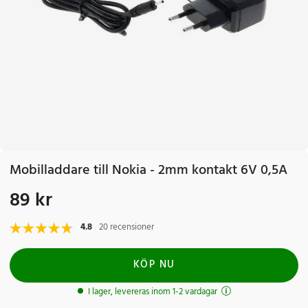
Mobilladdare till Nokia - 2mm kontakt 6V 0,5A
89 kr
Pris
:
89 kr
4.8
20 recensioner
KÖP NU
I lager, levereras inom 1-2 vardagar