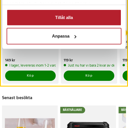
samlat in när du har använt deras tjänster.
Tillåt alla
Anpassa
Nokia batteri BL-5C
Mobilbatteri BL-4C till
Mob
1020mAh
Nokia - 750mAh
No
Pris
149 kr
:
149 kr
Pris
119 kr
:
119 kr
Pri
119
I lager, levereras inom 1-2 vardagar
Just nu har vi bara 2 kvar av denna pr
Köp
Köp
Senast besökta
BÄSTSÄLJARE
BÄS