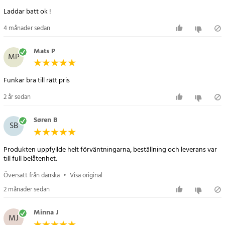
/ N80 / N80 Internet Edition / N81 / N81 8GB / N90 / N91 / N91 8GB
Laddar batt ok !
/ N92 / N93 / N93i / N95 / N96
Nokia N770 Internet Tablet / N810 Internet Tablet
4 månader sedan
Nokia X3 / X6 / X6 16GB / X6 32GB
Bea Fon S20
Mats P
MP
Specifikation:
Funkar bra till rätt pris
- Modell: OTB-R08-6005
- Ingång: AC 100-240V, 50/60Hz
2 år sedan
- Utgång: 6V / 500mA
- Utgående effekt: 3W
Søren B
SB
- Kabellängd: ca. 1,10 m
- Färg: Svart
Produkten uppfyllde helt förväntningarna, beställning och leverans var
till full belåtenhet.
Artikelnummer
:
102847
Översatt från danska
•
Visa original
2 månader sedan
Minna J
MJ