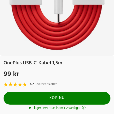
OnePlus USB-C-Kabel 1,5m
99 kr
Pris
:
99 kr
4.7
20 recensioner
KÖP NU
I lager, levereras inom 1-2 vardagar