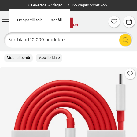
⭐ Leverans 1-2 dagar
⭐ 365 dagars öppet köp
Hoppa till huvudinnehåll
Hoppa till sök
Mobiltillbehör
Mobilladdare