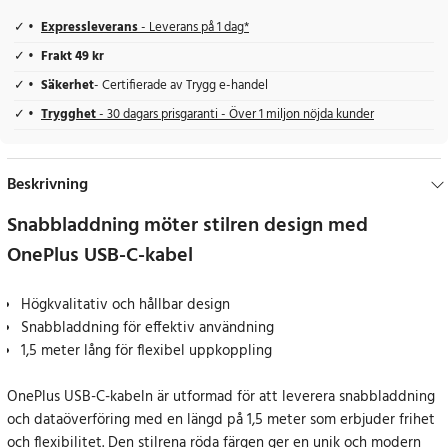
Expressleverans
- Leverans på 1 dag*
Frakt 49 kr
Säkerhet
- Certifierade av Trygg e-handel
Trygghet
- 30 dagars prisgaranti - Över 1 miljon nöjda kunder
Beskrivning
Snabbladdning möter stilren design med
OnePlus USB-C-kabel
Högkvalitativ och hållbar design
Snabbladdning för effektiv användning
1,5 meter lång för flexibel uppkoppling
OnePlus USB-C-kabeln är utformad för att leverera snabbladdning
och dataöverföring med en längd på 1,5 meter som erbjuder frihet
och flexibilitet. Den stilrena röda färgen ger en unik och modern