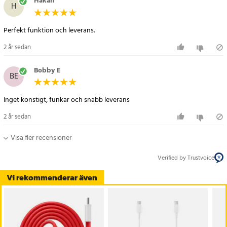
Håkan
H
Perfekt funktion och leverans.
2 år sedan
Bobby E
BE
Inget konstigt, funkar och snabb leverans
2 år sedan
Visa fler recensioner
Verified by Trustvoice
Vi rekommenderar även