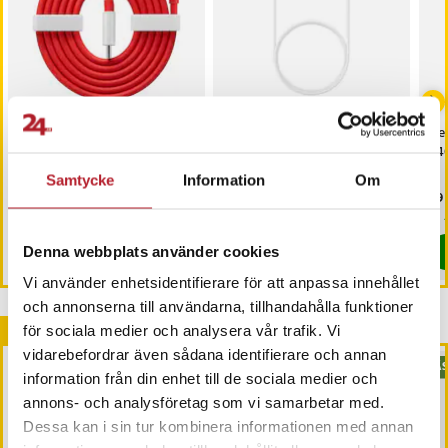
OnePlus USB-C-Kabel 1m
Samsung EP-DG980BWE
De
USB-C-Kabel 1m Vit
24
Samtycke
Information
Om
Pris
99 kr
:
99 kr
Pris
49 kr
:
49 kr
Pri
99 
I lager, levereras inom 1-2 vardagar
I lager, levereras inom 1-2 vardagar
Köp
Köp
Denna webbplats använder cookies
Vi använder enhetsidentifierare för att anpassa innehållet
och annonserna till användarna, tillhandahålla funktioner
Andra köpte också
för sociala medier och analysera vår trafik. Vi
vidarebefordrar även sådana identifierare och annan
BÄS
information från din enhet till de sociala medier och
annons- och analysföretag som vi samarbetar med.
Dessa kan i sin tur kombinera informationen med annan