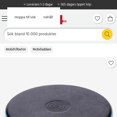
⭐ Leverans 1-2 dagar
⭐ 365 dagars öppet köp
Hoppa till huvudinnehåll
Hoppa till sök
Mobiltillbehör
Mobilladdare