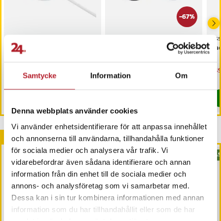
-
67
%
Forever Trådlös
Grundig QI-laddare 10W
Ess
Laddplatta 15W - Grå
– trådlös
La
laddningsstation
Pris
139 kr
:
139 kr
Nuvarande pris
49 kr
:
Nu
149
149 kr
Samtycke
Information
Om
49 kr
Tidigare pris
:
149 kr
149
Just nu har vi bara 3 kvar av denna produkt
Sista exemplaret
Köp
Köp
Denna webbplats använder cookies
Vi använder enhetsidentifierare för att anpassa innehållet
Andra köpte också
och annonserna till användarna, tillhandahålla funktioner
för sociala medier och analysera vår trafik. Vi
BÄS
vidarebefordrar även sådana identifierare och annan
information från din enhet till de sociala medier och
annons- och analysföretag som vi samarbetar med.
Dessa kan i sin tur kombinera informationen med annan
information som du har tillhandahållit eller som de har
samlat in när du har använt deras tjänster.