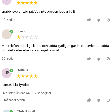
E
laddningsfunktion.
Artikelnummer
:
106118
snabb leverans,billigt. Vet inte om den laddar fullt
2 år sedan
Lisen
L
Min telefon mobil gick inte och ladda .tydligen går inte A Serier att ladda
och det sades eller skrevs inget om det.
2 år sedan
Helle B
HB
Fantastiskt fynd!!!
Översatt från danska
•
Visa original
9 månader sedan
Christian W