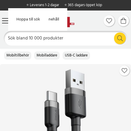
⭐ Leverans 1-2 dagar
⭐ 365 dagars öppet köp
Hoppa till huvudinnehåll
Hoppa till sök
Mobiltillbehör
Mobilladdare
USB-C laddare