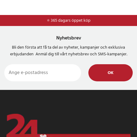
⭐ 365 dagars öppet köp
⭐
Frakt 49kr *
Nyhetsbrev
Bli den första att få ta del av nyheter, kampanjer och exklusiva
erbjudanden Anmäl dig till vårt nyhetsbrev och SMS-kampanjer.
OK