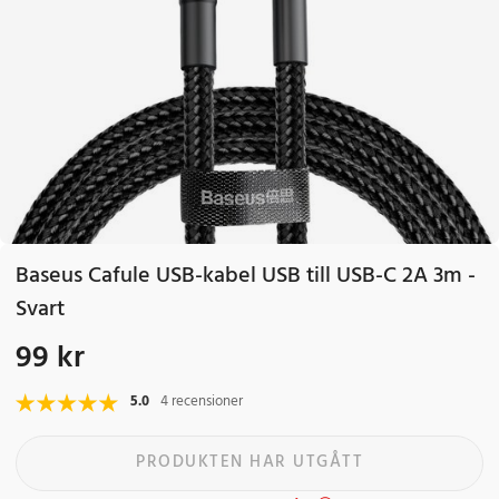
Baseus Cafule USB-kabel USB till USB-C 2A 3m -
Svart
99 kr
Pris
:
99 kr
5.0
4 recensioner
PRODUKTEN HAR UTGÅTT