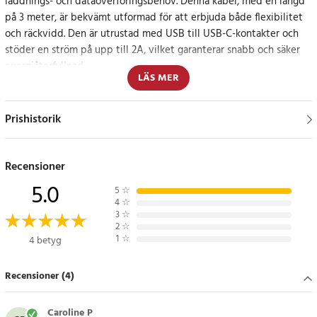
laddnings- och dataöverföringsbehov. Denna kabel, med en längd
på 3 meter, är bekvämt utformad för att erbjuda både flexibilitet
och räckvidd. Den är utrustad med USB till USB-C-kontakter och
stöder en ström på upp till 2A, vilket garanterar snabb och säker
energiåterfyllnad.
LÄS MER
Säker och hållbar design
Prishistorik
Kabelns anslutningspunkter har förstärkts för att motstå slitage
och förhindra sprickbildning. Den är även utrustad med eleganta
och hållbara aluminiumkontakter som är motståndskraftiga mot
Recensioner
nötning och oxidation.
5.0
5
☆
4
☆
Specifikation
3
☆
2
☆
- Varumärke: Baseus
1
☆
4 betyg
- Namn: Cafule Cable
- Kontakter: USB / USB-C
Recensioner (4)
- Material: aluminium + nylon + TPE
- Ström: 2A (max)
- Längd: 3 meter
Caroline P