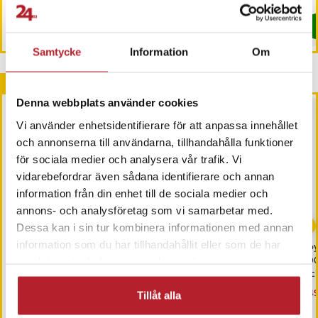
I lager, levereras inom 1-2 vardagar
I lager, levereras inom 1-2 vardagar
Köp
Köp
Samtycke
Information
Om
Andra köpte också
Denna webbplats använder cookies
Vi använder enhetsidentifierare för att anpassa innehållet
och annonserna till användarna, tillhandahålla funktioner
för sociala medier och analysera vår trafik. Vi
vidarebefordrar även sådana identifierare och annan
information från din enhet till de sociala medier och
annons- och analysföretag som vi samarbetar med.
-
49
%
Dessa kan i sin tur kombinera informationen med annan
information som du har tillhandahållit eller som de har
Originalladdare från
USB-Laddare 20W med
Jo
Samsung med USB-C
USB QC3.0 och USB-C PD
10
samlat in när du har använt deras tjänster.
- Vit
oc
la
Nuvarande pris
169 kr
:
Pris
89 kr
:
89 kr
Nu
149
329 kr
Tillåt alla
169 kr
Tidigare pris
:
329 kr
149
I lager, levereras inom 1-2 vardagar
I lager, levereras inom 1-2 vardagar