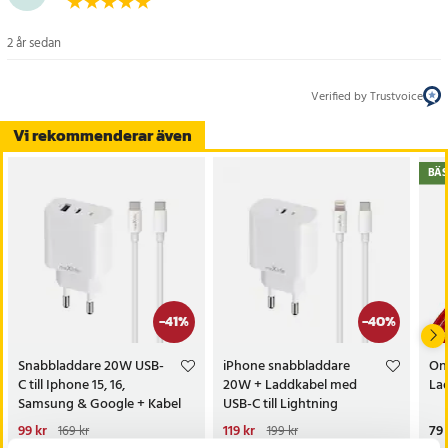
2 år sedan
Verified by Trustvoice
Vi rekommenderar även
BÄS
-
41
%
-
40
%
Snabbladdare 20W USB-
iPhone snabbladdare
One
C till Iphone 15, 16,
20W + Laddkabel med
La
Samsung & Google + Kabel
USB-C till Lightning
Nuvarande pris
99 kr
:
Nuvarande pris
119 kr
:
Pri
79 
169 kr
199 kr
99 kr
Tidigare pris
:
169 kr
119 kr
Tidigare pris
:
199 kr