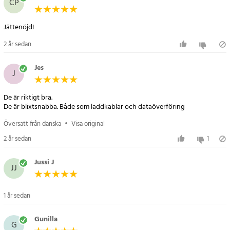
CP
- Funktioner: dataöverföring/laddning
- Kompatibilitet: enheter med USB-C-port
Jättenöjd!
Artikelnummer
:
109104
2 år sedan
Jes
J
De är riktigt bra.
De är blixtsnabba. Både som laddkablar och dataöverföring
Översatt från danska
•
Visa original
2 år sedan
1
Jussi J
JJ
1 år sedan
Gunilla
G