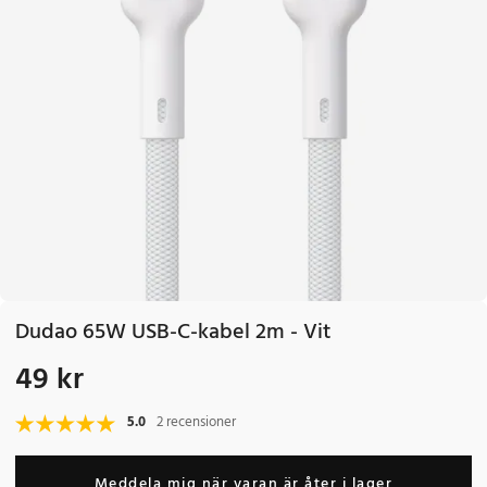
Dudao 65W USB-C-kabel 2m - Vit
49 kr
Pris
:
49 kr
5.0
2 recensioner
Meddela mig när varan är åter i lager