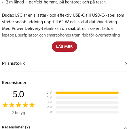
2 m längd – perfekt hemma, på kontoret och på resan
Dudao L9C är en slitstark och effektiv USB-C till USB-C-kabel som
stöder snabbladdning upp till 65 W och stabil dataöverföring.
Med Power Delivery-teknik kan du snabbt och säkert ladda
laptops, surfplattor och smartphones utan risk för överhettning.
LÄS MER
Kabeln är tillverkad med tennbelagda kopparledare och förstärkta
ändar som ger stabil strömöverföring och lång livslängd. Den
generösa längden på 2 meter ger större rörelsefrihet och bekväm
Prishistorik
användning både hemma, på kontoret och under resor. Den
eleganta vita designen passar perfekt i alla miljöer.
Recensioner
Snabb och säker laddning i robust konstruktion
5.0
5
☆
4
☆
Med stöd för Power Delivery levererar Dudao L9C snabb, effektiv
3
☆
2
☆
och trygg laddning av kompatibla enheter – perfekt när du vill
1
☆
2 betyg
ladda telefon, surfplatta och bärbar dator med en enda kabel.
Recensioner (2)
Specifikation