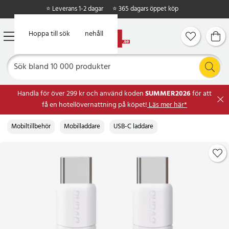
⭐ Leverans 1-2 dagar
⭐ 365 dagars öppet köp
Hoppa till huvudinnehåll
Hoppa till sök
Handla för över 299 kr och använd koden
SUMMER2026
för att
få en hotellövernattning på köpet!
Läs mer här*
Mobiltillbehör
Mobilladdare
USB-C laddare