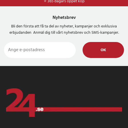
⭐ 365 dagars öppet köp
⭐
Frakt 49kr *
Nyhetsbrev
Bli den första att få ta del av nyheter, kampanjer och exklusiva
erbjudanden Anmäl dig till vårt nyhetsbrev och SMS-kampanjer.
OK