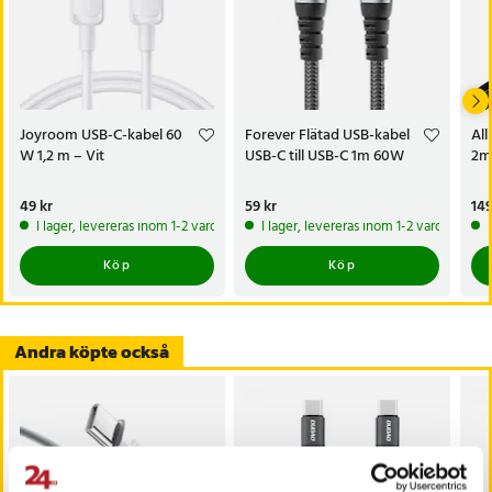
Joyroom USB-C-kabel 60
Forever Flätad USB-kabel
All
W 1,2 m – Vit
USB-C till USB-C 1m 60W
2m
Pris
49 kr
:
49 kr
Pris
59 kr
:
59 kr
Pri
149
I lager, levereras inom 1-2 vardagar
I lager, levereras inom 1-2 vardagar
Köp
Köp
Andra köpte också