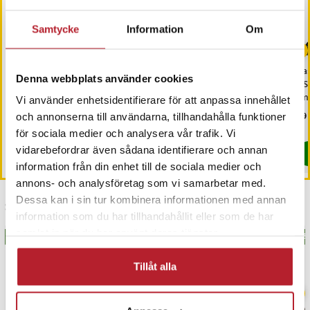
Samtycke
Information
Om
Dudao USB-C-Kabel med
Dudao Flätad USB-C-
Bas
Denna webbplats använder cookies
Power Delivery 30W 2m -
Kabel 60W 2m - Svart
USB
Ljusblå
1m
Vi använder enhetsidentifierare för att anpassa innehållet
Pris
49 kr
:
49 kr
Pris
49 kr
:
49 kr
Pri
79 
och annonserna till användarna, tillhandahålla funktioner
I lager, levereras inom 1-2 vardagar
I lager, levereras inom 1-2 vardagar
för sociala medier och analysera vår trafik. Vi
vidarebefordrar även sådana identifierare och annan
Köp
Köp
information från din enhet till de sociala medier och
annons- och analysföretag som vi samarbetar med.
Dessa kan i sin tur kombinera informationen med annan
Senast besökta
information som du har tillhandahållit eller som de har
samlat in när du har använt deras tjänster.
BÄSTSÄLJARE
BÄSTSÄLJARE
BÄS
Tillåt alla