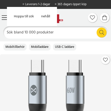
⭐ Leverans 1-2 dagar
⭐ 365 dagars öppet köp
Hoppa till huvudinnehåll
Hoppa till sök
Mobiltillbehör
Mobilladdare
USB-C laddare