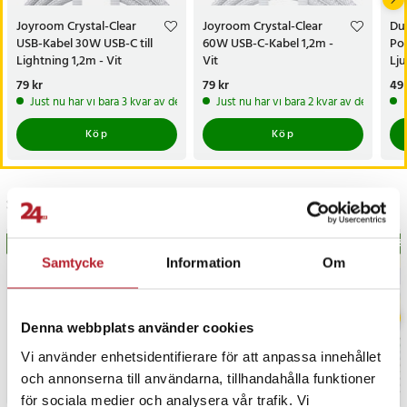
Joyroom Crystal-Clear
Joyroom Crystal-Clear
Du
USB-Kabel 30W USB-C till
60W USB-C-Kabel 1,2m -
Po
Lightning 1,2m - Vit
Vit
Lju
Pris
79 kr
:
79 kr
Pris
79 kr
:
79 kr
Pri
49 
Just nu har vi bara 3 kvar av denna produkt
Just nu har vi bara 2 kvar av denna pr
Köp
Köp
Senast besökta
BÄSTSÄLJARE
BÄS
Samtycke
Information
Om
Denna webbplats använder cookies
Vi använder enhetsidentifierare för att anpassa innehållet
och annonserna till användarna, tillhandahålla funktioner
för sociala medier och analysera vår trafik. Vi