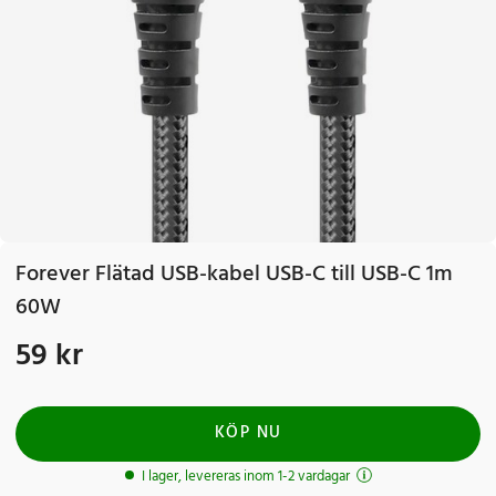
Forever Flätad USB-kabel USB-C till USB-C 1m
60W
59 kr
Pris
:
59 kr
KÖP NU
I lager, levereras inom 1-2 vardagar