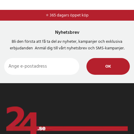
⭐ 365 dagars öppet köp
⭐
Frakt 49kr *
Nyhetsbrev
Bli den första att få ta del av nyheter, kampanjer och exklusiva
erbjudanden Anmäl dig till vårt nyhetsbrev och SMS-kampanjer.
OK