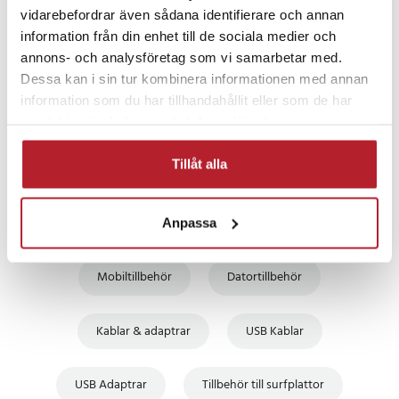
vidarebefordrar även sådana identifierare och annan
PRISGARANTI
information från din enhet till de sociala medier och
annons- och analysföretag som vi samarbetar med.
Dessa kan i sin tur kombinera informationen med annan
UTFÖRSÄLJNING
information som du har tillhandahållit eller som de har
samlat in när du har använt deras tjänster.
Tillåt alla
Anpassa
Fortsätt att fynda
Mobiltillbehör
Datortillbehör
Kablar & adaptrar
USB Kablar
USB Adaptrar
Tillbehör till surfplattor