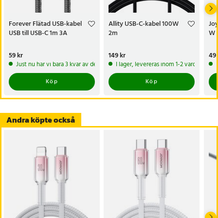
moderna enheter.
Forever Flätad USB-kabel
Allity USB-C-kabel 100W
Jo
Specifikation
USB till USB-C 1m 3A
2m
W 1
- Längd: 1 m
- Effekt: upp till 60W (Power Delivery)
Pris
59 kr
:
59 kr
Pris
149 kr
:
149 kr
Pri
49 
- Anslutning: USB-C till USB-C
Just nu har vi bara 3 kvar av denna produkt
I lager, levereras inom 1-2 vardagar
- Material: nylon (flätad), metallkontakter
Köp
Köp
- Funktion: laddning och dataöverföring
- Varumärke: Forever
- Garanti: 12 månader
Andra köpte också
Artikelnummer
:
129598