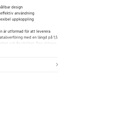
hållbar design
effektiv användning
flexibel uppkoppling
 är utformad för att leverera
taöverföring med en längd på 1,5
ihet och flexibilitet. Den stilrena
ik och modern touch till din
ng.
addningsupplevelse
abel upplever du förbättrad
m säkerställer att din enhet är
r du behöver den.