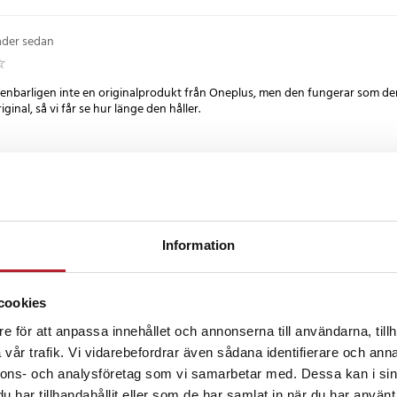
ader sedan
penbarligen inte en originalprodukt från Oneplus, men den fungerar som den
ginal, så vi får se hur länge den håller.
år sedan
tion och leverans.
Information
2 år sedan
cookies
e för att anpassa innehållet och annonserna till användarna, tillh
gt, funkar och snabb leverans
vår trafik. Vi vidarebefordrar även sådana identifierare och anna
nnons- och analysföretag som vi samarbetar med. Dessa kan i sin
har tillhandahållit eller som de har samlat in när du har använt 