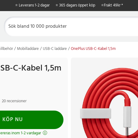
⭐ Leverans 1-2 dagar
⭐ 365 dagars öppet köp
⭐
Frakt 49kr *
illbehör
Mobilladdare
USB-C laddare
OnePlus USB-C-Kabel 1,5m
SB-C-Kabel 1,5m
20 recensioner
KÖP NU
evereras inom 1-2 vardagar