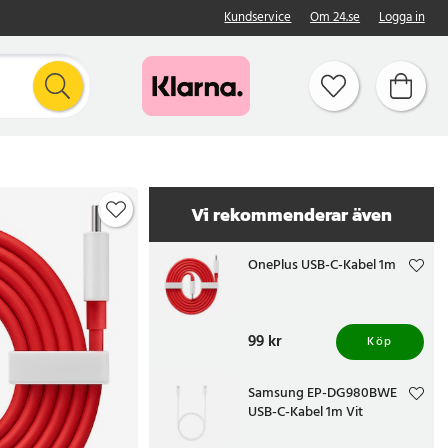
Kundservice
Om 24.se
Logga in
Vi rekommenderar även
OnePlus USB-C-Kabel 1m
Pris
99 kr
:
99 kr
Köp
Samsung EP-DG980BWE
USB-C-Kabel 1m Vit