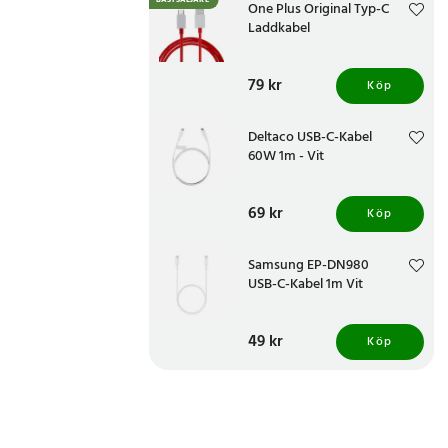
BÄSTSÄLJARE
One Plus Original Typ-C
Laddkabel
Pris
79 kr
:
79 kr
Köp
Deltaco USB-C-Kabel
60W 1m - Vit
Pris
69 kr
:
69 kr
Köp
Samsung EP-DN980
USB-C-Kabel 1m Vit
Pris
49 kr
:
49 kr
Köp