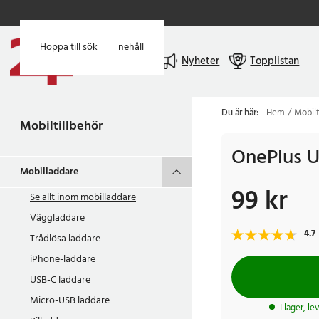
Hoppa till huvudinnehåll
Hoppa till sök
Meny
Nyheter
Topplistan
Du är här:
Hem
Mobilt
Mobiltillbehör
OnePlus U
Mobilladdare
99 kr
Pris
:
99 kr
Se allt inom
mobilladdare
Väggladdare
4.7
Trådlösa laddare
iPhone-laddare
USB-C laddare
Micro-USB laddare
I lager, l