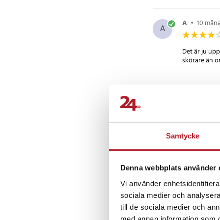
A
•
10 mån
A
Det är ju up
skörare än ori
Håkan
•
2 
H
Perfekt funk
Samtycke
Bobby E
•
Denna webbplats använder 
BE
Vi använder enhetsidentifierar
Inget konsti
sociala medier och analysera 
till de sociala medier och a
med annan information som du 