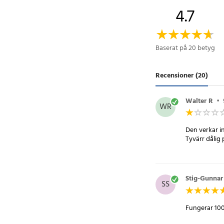
4.7
Artikelnummer
:
10966
Baserat på 20 betyg
Recensioner (20)
Walter R
•
WR
Den verkar in
Tyvärr dålig 
Stig-Gunnar
SS
Fungerar 10