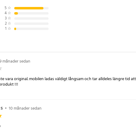
5
☆
7
4
☆
3
☆
2
☆
1
☆
9 månader sedan
te vara original. mobilen ladas väldigt långsam och tar alldeles längre tid at
produkt !!!
 S
•
10 månader sedan
0