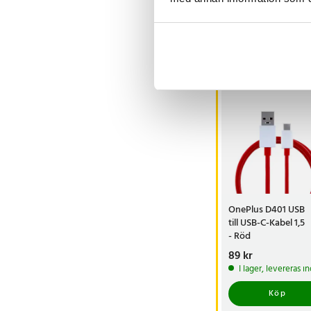
Visa fler re
Andra köpte o
OnePlus D401 USB
till USB-C-Kabel 1,5
- Röd
Pris
89 kr
:
89 kr
I lager, levereras 
Köp