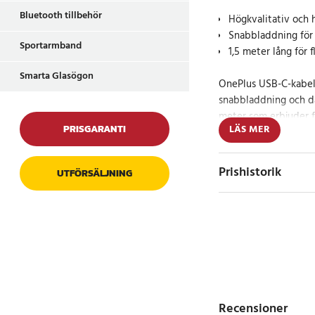
Bluetooth tillbehör
Högkvalitativ och 
Snabbladdning för 
Sportarmband
1,5 meter lång för 
Smarta Glasögon
OnePlus USB-C-kabeln
snabbladdning och da
meter som erbjuder fr
PRISGARANTI
LÄS MER
röda färgen ger en un
tekniktillbehörssamli
Prishistorik
UTFÖRSÄLJNING
Förbättrad uppl
Med OnePlus USB-C-k
laddningskapacitet so
redo att användas nä
Specifikation
- USB-C till USB-C
Recensioner
- 1,5 meter längd