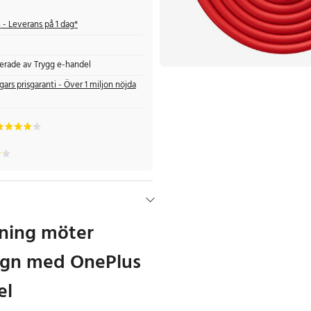
s
- Leverans på 1 dag*
fierade av Trygg e-handel
gars prisgaranti - Över 1 miljon nöjda
ning möter
sign med OnePlus
el