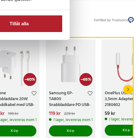
Verified by Trustvoice
Tillåt alla
-
40
%
-
48
%
one
Samsung EP-
OnePlus USB-C till
bbladdare 20W
TA800
3,5mm Adapter
addkabel med USB-
Snabbladdare PD USB-
2180602
ll Lightning
C - Android & iPhone
arande pris
 kr
:
Nuvarande pris
119 kr
:
Pris
59 kr
:
59 kr
199 kr
229 kr
kr
Tidigare pris
:
119 kr
Tidigare pris
:
I lager, leverera
 lager, levereras inom 1-2 vardagar
I lager, levereras inom 1-2 vardagar
kr
229 kr
Köp
Köp
Köp