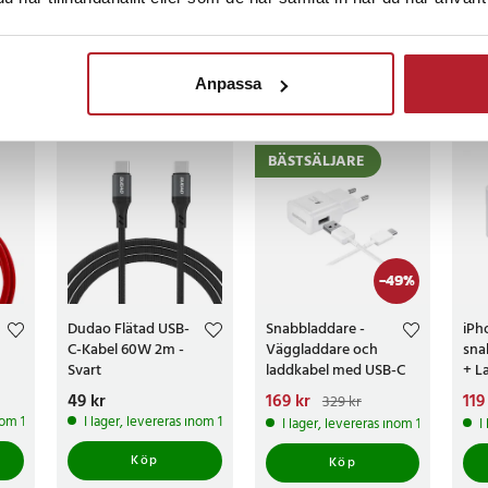
censioner
Anpassa
ckså
BÄSTSÄLJARE
-
49
%
Dudao Flätad USB-
Snabbladdare -
iPh
C-Kabel 60W 2m -
Väggladdare och
sna
Svart
laddkabel med USB-C
+ L
C ti
Pris
49 kr
:
49 kr
Nuvarande pris
169 kr
:
Nuv
119
329 kr
169 kr
Tidigare pris
:
119 
inom 1-2 vardagar
I lager, levereras inom 1-2 vardagar
I lager, levereras inom 1-2 vardagar
I
329 kr
199 
Köp
Köp