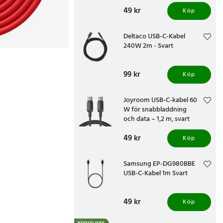
Pris
49 kr
:
49 kr
Köp
Deltaco USB-C-Kabel
240W 2m - Svart
Pris
99 kr
:
99 kr
Köp
Joyroom USB-C-kabel 60
W för snabbladdning
och data – 1,2 m, svart
Pris
49 kr
:
49 kr
Köp
Samsung EP-DG980BBE
USB-C-Kabel 1m Svart
Pris
49 kr
:
49 kr
Köp