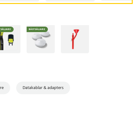
TSÄLJARE
BÄSTSÄLJARE
re
Datakablar & adapters