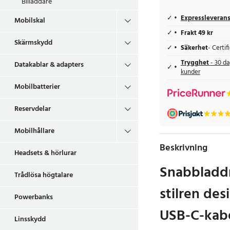
Billaddare
Expressleveran
Mobilskal
Frakt 49 kr
Skärmskydd
Säkerhet
- Certi
Trygghet
- 30 da
Datakablar & adapters
kunder
Mobilbatterier
Reservdelar
Mobilhållare
Beskrivning
Headsets & hörlurar
Snabbladd
Trådlösa högtalare
stilren de
Powerbanks
USB-C-kab
Linsskydd