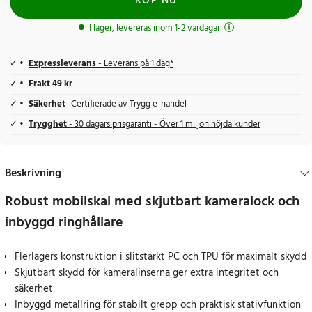
KÖP NU
I lager, levereras inom 1-2 vardagar
Expressleverans
- Leverans på 1 dag*
Frakt 49 kr
Säkerhet
- Certifierade av Trygg e-handel
Trygghet
- 30 dagars prisgaranti - Över 1 miljon nöjda kunder
Beskrivning
Robust mobilskal med skjutbart kameralock och
inbyggd ringhållare
Flerlagers konstruktion i slitstarkt PC och TPU för maximalt skydd
Skjutbart skydd för kameralinserna ger extra integritet och
säkerhet
Inbyggd metallring för stabilt grepp och praktisk stativfunktion