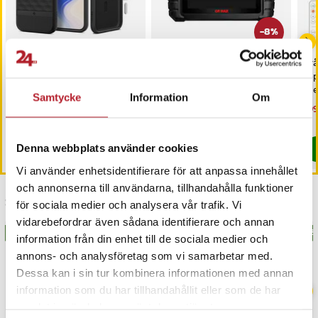
-
8
%
Spigen Parallax Mag
iCarsoft CR MAX OBD /
Trå
MagSafe-fodral för
OBD2 felkodsläsare /
6-
Google Pixel 10 Pro XL - Matt
bildiagnosverktyg /
med
Samtycke
Information
Om
svart
diagnosverktyg för bil
sk
Pris
299 kr
:
299 kr
Nuvarande pris
3 698 kr
:
Nu
199
3 999 kr
3 698 kr
Tidigare pris
:
3 999 kr
199
Sista exemplaret
I lager, levereras inom 1-2 vardagar
Köp
Denna webbplats använder cookies
Köp
Vi använder enhetsidentifierare för att anpassa innehållet
och annonserna till användarna, tillhandahålla funktioner
Senast besökta
för sociala medier och analysera vår trafik. Vi
vidarebefordrar även sådana identifierare och annan
BÄSTSÄLJARE
BÄSTSÄLJARE
BÄS
information från din enhet till de sociala medier och
annons- och analysföretag som vi samarbetar med.
Dessa kan i sin tur kombinera informationen med annan
information som du har tillhandahållit eller som de har
samlat in när du har använt deras tjänster.