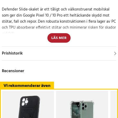
Defender Slide-skalet är ett tåligt och välkonstruerat mobilskal
som ger din Google Pixel 10 / 10 Pro ett heltäckande skydd mot
stötar, fall och repor. Den robusta konstruktionen i flera lager av PC
och TPU absorberar effektivt stötar och minimerar risken för skador
vid fall.
LÄS MER
De upphöjda kanterna skyddar både skärmen och kameran, medan
det skjutbara locket över kameralinserna ger extra skydd och ökad
Prishistorik
integritet. Den integrerade ringhållaren i metall fungerar både som
ett säkert grepp och ett smidigt stativ – perfekt för videor, selfies
eller handsfree-användning.
Recensioner
Skalet är kompatibelt med magnetiska bilfästen och har precisa
Vi rekommenderar även
utskärningar som ger enkel åtkomst till alla portar och knappar.
Skydd, funktion och stil i perfekt balans
Defender Slide-skalet kombinerar maximal skyddsnivå med smarta