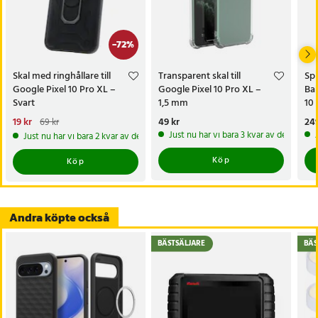
detaljer och en modern design – ett perfekt val för dig som vill
skydda din Pixel 10 / 10 Pro med både stil och funktionalitet.
-
72
%
Specifikation
- Modell: Defender Slide Case
Skal med ringhållare till
Transparent skal till
Sp
- Typ: Mobilskal
Google Pixel 10 Pro XL –
Google Pixel 10 Pro XL –
Bak
- Kompatibilitet: Google Pixel 10 / 10 Pro
Svart
1,5 mm
10 
- Färg: Svart
Nuvarande pris
19 kr
:
19 kr
Tidigare
Pris
49 kr
:
49 kr
Pri
249
69 kr
pris
:
69 kr
- Material: TPU, PC
Just nu har vi bara 3 kvar av denna pr
Just nu har vi bara 2 kvar av denna produkt
- MagSafe-kompatibilitet: Nej
Köp
Köp
- Funktioner: Flerlagers konstruktion, skjutbart kameralock,
ringhållare med stativfunktion, kompatibelt med magnetiska
fästen
Andra köpte också
Artikelnummer
:
125225
BÄSTSÄLJARE
BÄS